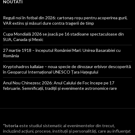
NOUTATI
Reguli noi în fotbal din 2026: cartonaș roșu pentru acoperirea gurii,
VAR extins și măsuri dure contra tragerii de timp
Cupa Mondială 2026 se joacă pe 16 stadioane spectaculoase din
SUA, Canada și Mexic
27 martie 1918 – începutul României Mari: Unirea Basarabiei cu
România
Kryptohadros kallaiae – noua specie de dinozaur erbivor descoperită
în Geoparcul Internațional UNESCO Țara Hațegului
Anul Nou Chinezesc 2026: Anul Calului de Foc începe pe 17
februarie. Semnificații, tradiții și evenimente astronomice rare
“Istoria
este studiul sistematic al evenimentelor din trecut,
incluzând acțiuni, procese, instituții și personalități, care au influențat