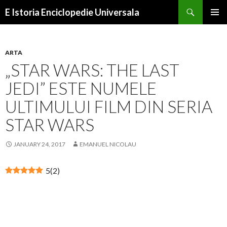
Search
E Istoria Enciclopedie Universala
SKIP
PRIMAR
TO
MENU
CONTENT
ARTA
„STAR WARS: THE LAST
JEDI” ESTE NUMELE
ULTIMULUI FILM DIN SERIA
STAR WARS
JANUARY 24, 2017
EMANUEL NICOLAU
5
(
2
)