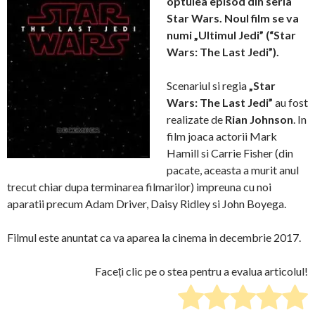
optulea episod din seria
Star Wars. Noul film se va
numi „Ultimul Jedi” (“Star
Wars: The Last Jedi”).
Scenariul si regia
„Star
Wars: The Last Jedi”
au fost
realizate de
Rian Johnson
. In
film joaca actorii Mark
Hamill si Carrie Fisher (din
pacate, aceasta a murit anul
trecut chiar dupa terminarea filmarilor) impreuna cu noi
aparatii precum Adam Driver, Daisy Ridley si John Boyega.
Filmul este anuntat ca va aparea la cinema in decembrie 2017.
Faceți clic pe o stea pentru a evalua articolul!