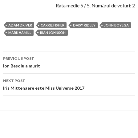
Rata medie
5
/ 5. Numărul de voturi:
2
ADAM DRIVER
CARRIE FISHER
DAISY RIDLEY
JOHN BOYEGA
MARK HAMILL
RIAN JOHNSON
Post
PREVIOUS POST
navigation
Ion Besoiu a murit
NEXT POST
Iris Mittenaere este Miss Universe 2017