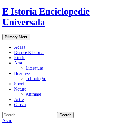
E Istoria Enciclopedie
Universala
Search
Skip
Primary Menu
to
content
Acasa
Despre E Istoria
Istorie
Arta
Literatura
Business
Tehnologie
Sport
Natura
Animale
Astre
Glosar
Search
for:
Astre