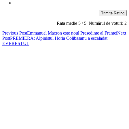
Trimite Rating
Rata medie
5
/ 5. Numărul de voturi:
2
Post
Previous Post
Emmanuel Macron este noul Presedinte al Frantei
Next
Post
PREMIERA: Alpinistul Horia Colibasanu a escaladat
navigation
EVERESTUL