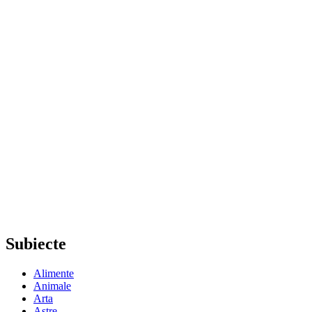
Subiecte
Alimente
Animale
Arta
Astre