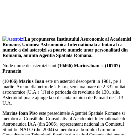
La propunerea Institutului Astronomic al Academiei
Romane, Uniunea Astronomica Internationala a hotarat ca
numele a doi asteroizi sa poarte numele unor personalitati din
Romania, anunta Agentia Spatiala Romana.
Noile nume de asteroizi sunt
(10466) Marius-Ioan
si
(10707)
Prunariu
.
(10466) Marius-Ioan
este un asteroid descoperit in 1981, pe 1
martie. Are un diametru de 2.6 km, semiaxa mare de 2.332 unitati
astronomice (U.A.) [1] si o perioada de revolutie de 1301 zile.
Asteroidul poate ajunge la o distanta minima de Pamant de 1.13
U.A.
Marius-Ioan Piso
este presedintele Agentiei Spatiale Romane si
membru al Consiliului Consultativ al Academiei Internationale de
Astronautica IAA (din 2006), reprezentant national in Comitetul
Stiintific NATO (din 2004) si membru al bordului Grupului
Consultativ pe Tehnologii Spatiale din cadrul Organizatiei pentru