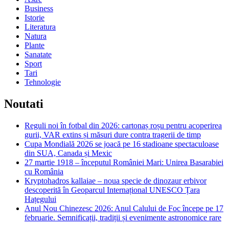
Business
Istorie
Literatura
Natura
Plante
Sanatate
Sport
Tari
Tehnologie
Noutati
Reguli noi în fotbal din 2026: cartonaș roșu pentru acoperirea
gurii, VAR extins și măsuri dure contra tragerii de timp
Cupa Mondială 2026 se joacă pe 16 stadioane spectaculoase
din SUA, Canada și Mexic
27 martie 1918 – începutul României Mari: Unirea Basarabiei
cu România
Kryptohadros kallaiae – noua specie de dinozaur erbivor
descoperită în Geoparcul Internațional UNESCO Țara
Hațegului
Anul Nou Chinezesc 2026: Anul Calului de Foc începe pe 17
februarie. Semnificații, tradiții și evenimente astronomice rare