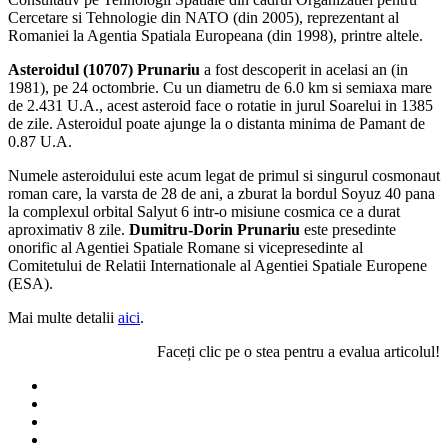
Cercetare si Tehnologie din NATO (din 2005), reprezentant al
Romaniei la Agentia Spatiala Europeana (din 1998), printre altele.
Asteroidul (10707) Prunariu
a fost descoperit in acelasi an (in
1981), pe 24 octombrie. Cu un diametru de 6.0 km si semiaxa mare
de 2.431 U.A., acest asteroid face o rotatie in jurul Soarelui in 1385
de zile. Asteroidul poate ajunge la o distanta minima de Pamant de
0.87 U.A.
Numele asteroidului este acum legat de primul si singurul cosmonaut
roman care, la varsta de 28 de ani, a zburat la bordul Soyuz 40 pana
la complexul orbital Salyut 6 intr-o misiune cosmica ce a durat
aproximativ 8 zile.
Dumitru-Dorin Prunariu
este presedinte
onorific al Agentiei Spatiale Romane si vicepresedinte al
Comitetului de Relatii Internationale al Agentiei Spatiale Europene
(ESA).
Mai multe detalii
aici
.
Faceți clic pe o stea pentru a evalua articolul!