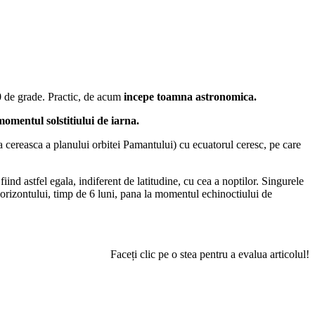
0 de grade. Practic, de acum
incepe toamna astronomica.
momentul solstitiului de iarna.
era cereasca a planului orbitei Pamantului) cu ecuatorul ceresc, pe care
iind astfel egala, indiferent de latitudine, cu cea a noptilor. Singurele
 orizontului, timp de 6 luni, pana la momentul echinoctiului de
Faceți clic pe o stea pentru a evalua articolul!