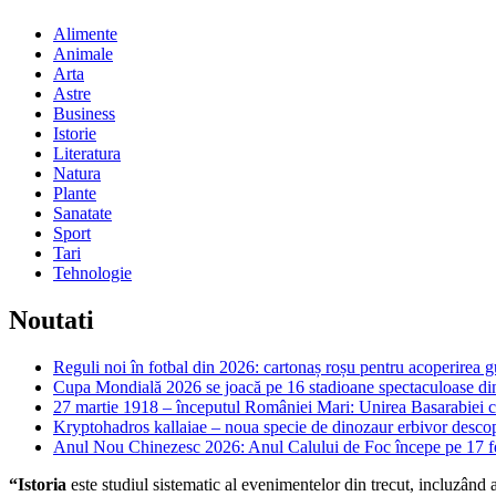
Alimente
Animale
Arta
Astre
Business
Istorie
Literatura
Natura
Plante
Sanatate
Sport
Tari
Tehnologie
Noutati
Reguli noi în fotbal din 2026: cartonaș roșu pentru acoperirea g
Cupa Mondială 2026 se joacă pe 16 stadioane spectaculoase d
27 martie 1918 – începutul României Mari: Unirea Basarabiei
Kryptohadros kallaiae – noua specie de dinozaur erbivor desc
Anul Nou Chinezesc 2026: Anul Calului de Foc începe pe 17 febr
“Istoria
este studiul sistematic al evenimentelor din trecut, incluzând ac