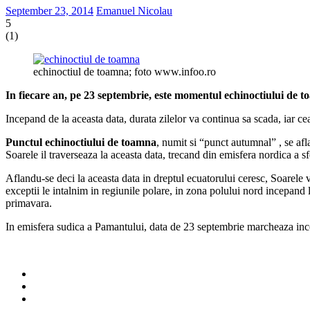
September 23, 2014
Emanuel Nicolau
5
(
1
)
echinoctiul de toamna; foto www.infoo.ro
In fiecare an, pe 23 septembrie, este momentul echinoctiului de 
Incepand de la aceasta data, durata zilelor va continua sa scada, iar c
Punctul echinoctiului de toamna
, numit si “punct autumnal” , se afla
Soarele il traverseaza la aceasta data, trecand din emisfera nordica a s
Aflandu-se deci la aceasta data in dreptul ecuatorului ceresc, Soarele va 
exceptii le intalnim in regiunile polare, in zona polului nord incepand
primavara.
In emisfera sudica a Pamantului, data de 23 septembrie marcheaza inc