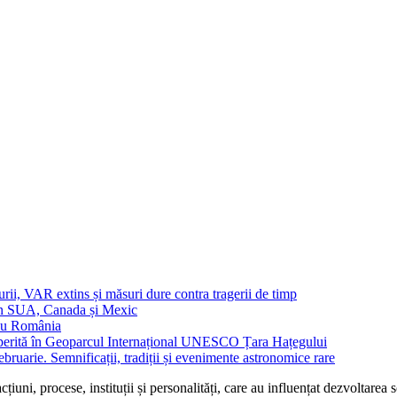
urii, VAR extins și măsuri dure contra tragerii de timp
in SUA, Canada și Mexic
 cu România
operită în Geoparcul Internațional UNESCO Țara Hațegului
uarie. Semnificații, tradiții și evenimente astronomice rare
țiuni, procese, instituții și personalități, care au influențat dezvoltarea 