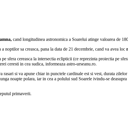
toamna,
cand longitudinea astronomica a Soarelui atinge valoarea de 18
ea a noptilor sa creasca, pana la data de 21 decembrie, cand va avea loc
 pe sfera cereasca la intersectia eclipticii (ce reprezinta proiectia pe sf
ferei ceresti in cea sudica, informeaza astro-urseanu.ro.
rasari si va apune chiar in punctele cardinale est si vest, durata zilelor f
 lunga noapte polara, iar in cea a polului sud Soarele ivindu-se deasupra
eputul primaverii.