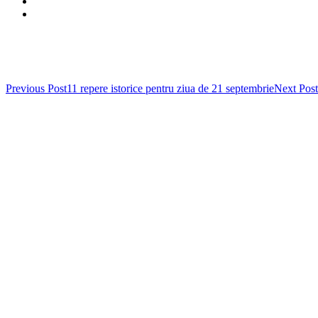
Post
Previous Post
11 repere istorice pentru ziua de 21 septembrie
Next Post
navigation