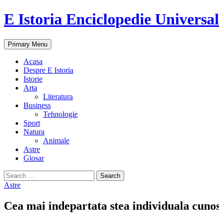
E Istoria Enciclopedie Universa
Search
Skip
Primary Menu
to
content
Acasa
Despre E Istoria
Istorie
Arta
Literatura
Business
Tehnologie
Sport
Natura
Animale
Astre
Glosar
Search
for:
Astre
Cea mai indepartata stea individuala cuno