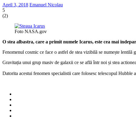
April 3, 2018
Emanuel Nicolau
5
(
2
)
Foto NASA.gov
O stea albastra, care a primit numele Icarus, este cea mai indep
Fenomenul cosmic ce face o astfel de stea vizibilă se numește lentilă g
Gravitația unui grup masiv de galaxii ce se află într noi și stea actione
Datorita acestui fenomen specialistii care folosesc telescopul Hubble au