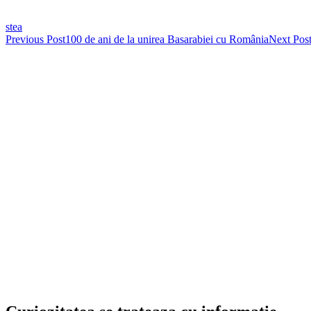
stea
Post
Previous Post
100 de ani de la unirea Basarabiei cu România
Next Pos
navigation