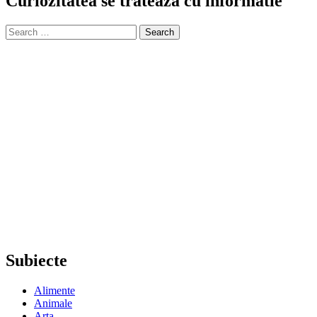
Curiozitatea se trateaza cu informatie
Search
for:
Subiecte
Alimente
Animale
Arta