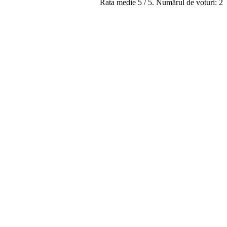
Rata medie
5
/ 5. Numărul de voturi:
2