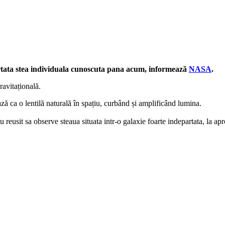
artata stea individuala cunoscuta pana acum, informează
NASA
.
ravitațională.
ază ca o lentilă naturală în spațiu, curbând și amplificând lumina.
 reusit sa observe steaua situata intr-o galaxie foarte indepartata, la a