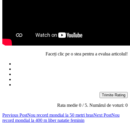
Faceți clic pe o stea pentru a evalua articolul!
Trimite Rating
Rata medie
0
/ 5. Numărul de voturi:
0
Post
Previous Post
Nou record mondial la 50 metri bras
Next Post
Nou
record mondial la 400 m liber natatie feminin
navigation