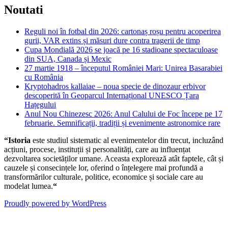
Noutati
Reguli noi în fotbal din 2026: cartonaș roșu pentru acoperirea
gurii, VAR extins și măsuri dure contra tragerii de timp
Cupa Mondială 2026 se joacă pe 16 stadioane spectaculoase
din SUA, Canada și Mexic
27 martie 1918 – începutul României Mari: Unirea Basarabiei
cu România
Kryptohadros kallaiae – noua specie de dinozaur erbivor
descoperită în Geoparcul Internațional UNESCO Țara
Hațegului
Anul Nou Chinezesc 2026: Anul Calului de Foc începe pe 17
februarie. Semnificații, tradiții și evenimente astronomice rare
“Istoria
este studiul sistematic al evenimentelor din trecut, incluzând
acțiuni, procese, instituții și personalități, care au influențat
dezvoltarea societăților umane. Aceasta explorează atât faptele, cât și
cauzele și consecințele lor, oferind o înțelegere mai profundă a
transformărilor culturale, politice, economice și sociale care au
modelat lumea.
“
Proudly powered by WordPress