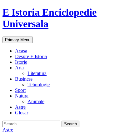
E Istoria Enciclopedie
Universala
Search
Skip
Primary Menu
to
content
Acasa
Despre E Istoria
Istorie
Arta
Literatura
Business
Tehnologie
Sport
Natura
Animale
Astre
Glosar
Search
for:
Astre