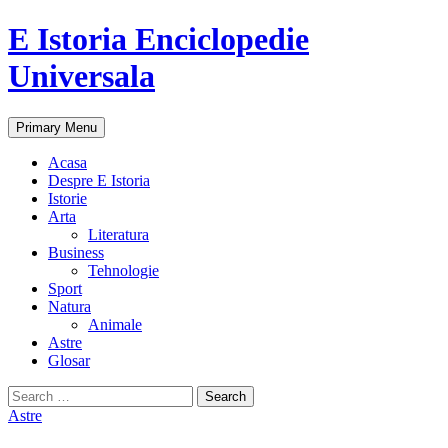
E Istoria Enciclopedie
Universala
Search
Skip
Primary Menu
to
content
Acasa
Despre E Istoria
Istorie
Arta
Literatura
Business
Tehnologie
Sport
Natura
Animale
Astre
Glosar
Search
for:
Astre