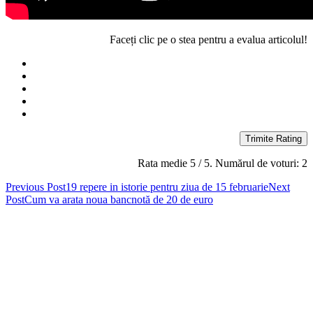
Faceți clic pe o stea pentru a evalua articolul!
Trimite Rating
Rata medie
5
/ 5. Numărul de voturi:
2
Post
Previous Post
19 repere in istorie pentru ziua de 15 februarie
Next
Post
Cum va arata noua bancnotă de 20 de euro
navigation