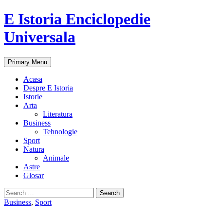
E Istoria Enciclopedie
Universala
Search
Skip
Primary Menu
to
content
Acasa
Despre E Istoria
Istorie
Arta
Literatura
Business
Tehnologie
Sport
Natura
Animale
Astre
Glosar
Search
for:
Business
,
Sport