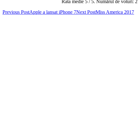
Rata medie
5
/ 5. Numărul de voturi:
2
Post
Previous Post
Apple a lansat iPhone 7
Next Post
Miss America 2017
navigation