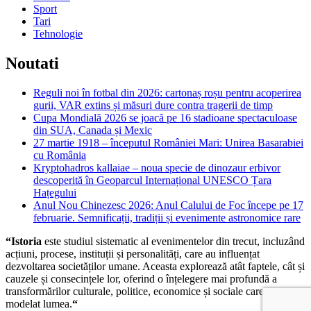
Sport
Tari
Tehnologie
Noutati
Reguli noi în fotbal din 2026: cartonaș roșu pentru acoperirea
gurii, VAR extins și măsuri dure contra tragerii de timp
Cupa Mondială 2026 se joacă pe 16 stadioane spectaculoase
din SUA, Canada și Mexic
27 martie 1918 – începutul României Mari: Unirea Basarabiei
cu România
Kryptohadros kallaiae – noua specie de dinozaur erbivor
descoperită în Geoparcul Internațional UNESCO Țara
Hațegului
Anul Nou Chinezesc 2026: Anul Calului de Foc începe pe 17
februarie. Semnificații, tradiții și evenimente astronomice rare
“Istoria
este studiul sistematic al evenimentelor din trecut, incluzând
acțiuni, procese, instituții și personalități, care au influențat
dezvoltarea societăților umane. Aceasta explorează atât faptele, cât și
cauzele și consecințele lor, oferind o înțelegere mai profundă a
transformărilor culturale, politice, economice și sociale care au
modelat lumea.
“