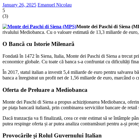
January 26, 2025
Emanuel Nicolau
5
(
3
)
Monte dei Paschi di Siena (M
rivalului Mediobanca. Cu o valoare estimată de 13,3 miliarde de euro, 
O Bancă cu Istorie Milenară
Fondată în 1472 în Siena, Italia, Monte dei Paschi di Siena a trecut pr
economice globale. Cu toate că banca s-a confruntat cu dificultăți financ
În 2017, statul italian a investit 5,4 miliarde de euro pentru salvarea
banca a înregistrat un profit net de 1,56 miliarde de euro, marcând o
Oferta de Preluare a Mediobanca
Monte dei Paschi di Siena a propus achiziționarea Mediobanca, oferind
pe piața bancară italiană, prin combinarea serviciilor bancare de retai
Dacă tranzacția va fi finalizată, ceea ce este estimat să se întâmple pâ
putea respinge oferta și ar putea analiza contramăsuri pentru a-și prot
Provocările și Rolul Guvernului Italian