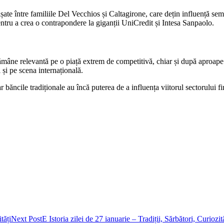
cișate între familiile Del Vecchios și Caltagirone, care dețin influență s
pentru a crea o contrapondere la giganții UniCredit și Intesa Sanpaolo.
ămâne relevantă pe o piață extrem de competitivă, chiar și după aproape
 și pe scena internațională.
 băncile tradiționale au încă puterea de a influența viitorul sectorului fi
tăți
Next Post
E Istoria zilei de 27 ianuarie – Tradiții, Sărbători, Curiozit