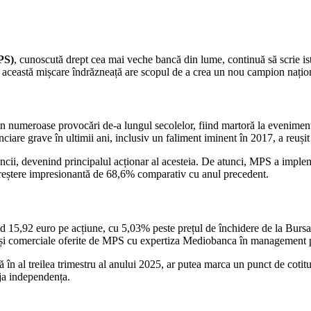
PS)
, cunoscută drept cea mai veche bancă din lume, continuă să scrie ist
această mișcare îndrăzneață are scopul de a crea un nou campion naționa
in numeroase provocări de-a lungul secolelor, fiind martoră la eveniment
iare grave în ultimii ani, inclusiv un faliment iminent în 2017, a reușit 
 băncii, devenind principalul acționar al acesteia. De atunci, MPS a imple
 creștere impresionantă de 68,6% comparativ cu anul precedent.
 15,92 euro pe acțiune, cu 5,03% peste prețul de închidere de la Bursa 
l și comerciale oferite de MPS cu expertiza Mediobanca în management pri
nă în al treilea trimestru al anului 2025, ar putea marca un punct de coti
eja independența.