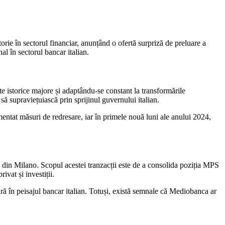
orie în sectorul financiar, anunțând o ofertă surpriză de preluare a
l în sectorul bancar italian.
e istorice majore și adaptându-se constant la transformările
să supraviețuiască prin sprijinul guvernului italian.
mentat măsuri de redresare, iar în primele nouă luni ale anului 2024,
din Milano. Scopul acestei tranzacții este de a consolida poziția MPS
vat și investiții.
tură în peisajul bancar italian. Totuși, există semnale că Mediobanca ar