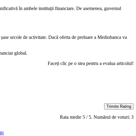
emnificativă în ambele instituții financiare. De asemenea, guvernul
 șase secole de activitate. Dacă oferta de preluare a Mediobanca va
nanciar global.
Faceți clic pe o stea pentru a evalua articolul!
Trimite Rating
Rata medie
5
/ 5. Numărul de voturi:
3
ăți