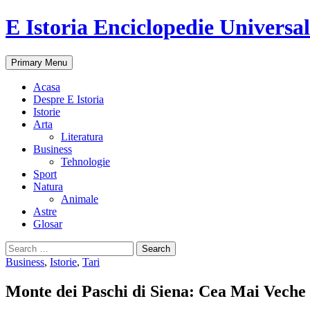
E Istoria Enciclopedie Universa
Search
Skip
Primary Menu
to
content
Acasa
Despre E Istoria
Istorie
Arta
Literatura
Business
Tehnologie
Sport
Natura
Animale
Astre
Glosar
Search
for:
Business
,
Istorie
,
Tari
Monte dei Paschi di Siena: Cea Mai Veche