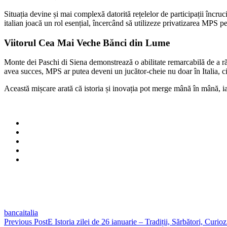
Situația devine și mai complexă datorită rețelelor de participații încru
italian joacă un rol esențial, încercând să utilizeze privatizarea MPS 
Viitorul Cea Mai Veche Bănci din Lume
Monte dei Paschi di Siena demonstrează o abilitate remarcabilă de a r
avea succes, MPS ar putea deveni un jucător-cheie nu doar în Italia, ci
Această mișcare arată că istoria și inovația pot merge mână în mână, iar
banca
italia
Post
Previous Post
E Istoria zilei de 26 ianuarie – Tradiții, Sărbători, Curiozi