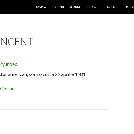
SKIP TO CONTENT
ACASA
DESPRE E ISTORIA
ISTORIE
ARTA
BUSI
INCENT
ary Index
actor american, s-a nascut la 29 aprilie 1981.
 Glosar
on