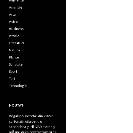
Alimente
Animale
Arta
Astre
Business
Istorie
Literatura
Natura
Plante
Sanatate
Sport
Tari
Tehnologie
NOUTATI
Reguli noi în fotbal din 2026:
cartonaș roșu pentru
acoperirea gurii, VAR extins și
măsuri dure contra tragerii de