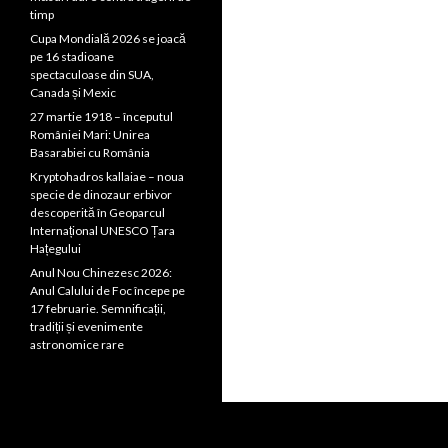
timp
Cupa Mondială 2026 se joacă
pe 16 stadioane
spectaculoase din SUA,
Canada și Mexic
27 martie 1918 – începutul
României Mari: Unirea
Basarabiei cu România
Kryptohadros kallaiae – noua
specie de dinozaur erbivor
descoperită în Geoparcul
Internațional UNESCO Țara
Hațegului
Anul Nou Chinezesc 2026:
Anul Calului de Foc începe pe
17 februarie. Semnificații,
tradiții și evenimente
astronomice rare