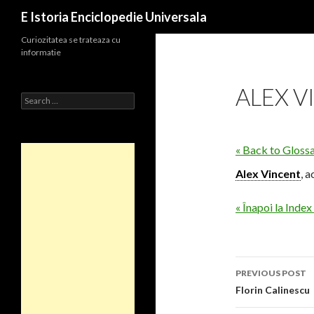
Search
E Istoria Enciclopedie Universala
Curiozitatea se trateaza cu
informatie
ALEX V
Search
for:
« Back to Gloss
Alex Vincent
, 
« Înapoi la Index
Post
PREVIOUS POST
navigati
Florin Calinescu