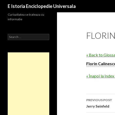
Search
E Istoria Enciclopedie Universala
Curiozitatea se trateaza cu
informatie
FLORIN
Search
for:
« Back to Gloss
Florin Calinesc
« Înapoi la Index
Post
PREVIOUS POST
navigati
Jerry Seinfeld