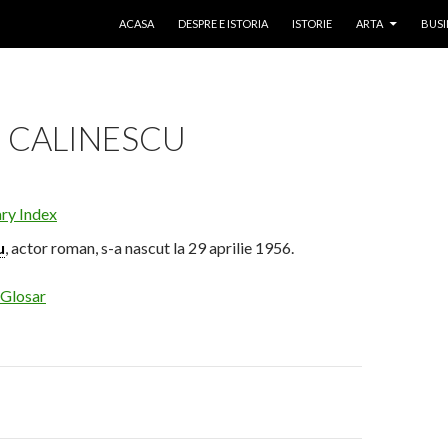
SKIP TO CONTENT
ACASA
DESPRE E ISTORIA
ISTORIE
ARTA
BUSI
 CALINESCU
ary Index
u
, actor roman, s-a nascut la 29 aprilie 1956.
 Glosar
on