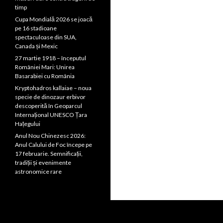
timp
Cupa Mondială 2026 se joacă
pe 16 stadioane
spectaculoase din SUA,
Canada și Mexic
27 martie 1918 – începutul
României Mari: Unirea
Basarabiei cu România
Kryptohadros kallaiae – noua
specie de dinozaur erbivor
descoperită în Geoparcul
Internațional UNESCO Țara
Hațegului
Anul Nou Chinezesc 2026:
Anul Calului de Foc începe pe
17 februarie. Semnificații,
tradiții și evenimente
astronomice rare