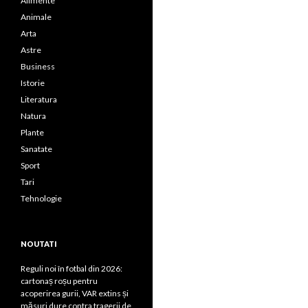
Alimente
Animale
Arta
Astre
Business
Istorie
Literatura
Natura
Plante
Sanatate
Sport
Tari
Tehnologie
NOUTATI
Reguli noi în fotbal din 2026:
cartonaș roșu pentru
acoperirea gurii, VAR extins și
măsuri dure contra tragerii de