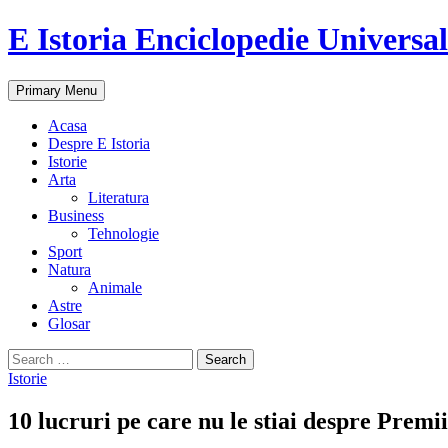
E Istoria Enciclopedie Universa
Search
Skip
Primary Menu
to
content
Acasa
Despre E Istoria
Istorie
Arta
Literatura
Business
Tehnologie
Sport
Natura
Animale
Astre
Glosar
Search
for:
Istorie
10 lucruri pe care nu le stiai despre Premi