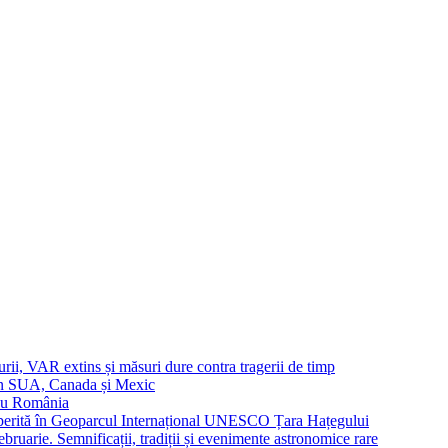
urii, VAR extins și măsuri dure contra tragerii de timp
in SUA, Canada și Mexic
 cu România
operită în Geoparcul Internațional UNESCO Țara Hațegului
uarie. Semnificații, tradiții și evenimente astronomice rare