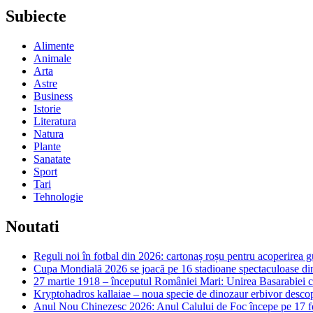
Subiecte
Alimente
Animale
Arta
Astre
Business
Istorie
Literatura
Natura
Plante
Sanatate
Sport
Tari
Tehnologie
Noutati
Reguli noi în fotbal din 2026: cartonaș roșu pentru acoperirea g
Cupa Mondială 2026 se joacă pe 16 stadioane spectaculoase d
27 martie 1918 – începutul României Mari: Unirea Basarabiei
Kryptohadros kallaiae – noua specie de dinozaur erbivor desc
Anul Nou Chinezesc 2026: Anul Calului de Foc începe pe 17 febr