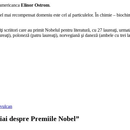
– americanca
Elinor Ostrom
.
, cel mai recompensat domeniu este cel al particulelor. În chimie – bioch
i scriitori care au primit Nobelul pentru literatură, cu 27 laureaţi, urm
 laureaţi), poloneză (patru laureaţi), norvegiană şi daneză (ambele cu trei 
 vulcan
tiai despre Premiile Nobel”