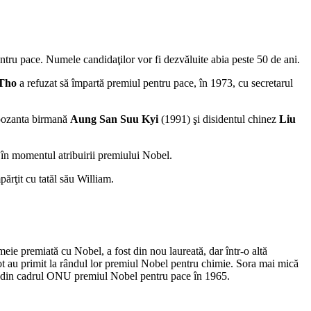
tru pace. Numele candidaţilor vor fi dezvăluite abia peste 50 de ani.
Tho
a refuzat să împartă premiul pentru pace, în 1973, cu secretarul
pozanta birmană
Aung San Suu Kyi
(1991) şi disidentul chinez
Liu
t în momentul atribuirii premiului Nobel.
părţit cu tatăl său William.
e premiată cu Nobel, a fost din nou laureată, dar într-o altă
liot au primit la rândul lor premiul Nobel pentru chimie. Sora mai mică
ţii din cadrul ONU premiul Nobel pentru pace în 1965.