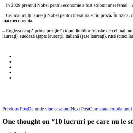
– In 2009 premiul Nobel pentru economie a fost atribuit unei femei 
– Cei mai mulţi laureaţi Nobel pentru literatură scriu proză. În fizică
macroeconomia.
– Engleza ocupă prima poziţie în topul limbilor folosite de cei mai mulţ
laureaţi), suedeză (şapte laureaţi), italiană (şase laureaţi), rusă (cinci
Post
Previous Post
De unde vine casalotul
Next Post
Cum arata eruptia unui
navigation
One thought on “10 lucruri pe care nu le s