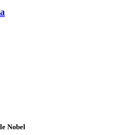
la
ile Nobel