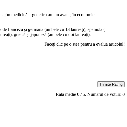
imia; în medicină – genetica are un avans; în economie –
ată de franceză şi germană (ambele cu 13 laureaţi), spaniolă (11
laureaţi), greacă şi japoneză (ambele cu doi laureaţi).
Faceți clic pe o stea pentru a evalua articolul!
Trimite Rating
Rata medie
0
/ 5. Numărul de voturi:
0