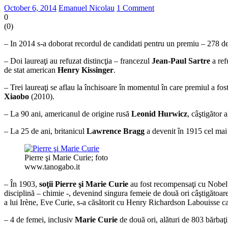
October 6, 2014
Emanuel Nicolau
1 Comment
0
(
0
)
– In 2014 s-a doborat recordul de candidati pentru un premiu – 278 d
– Doi laureaţi au refuzat distincţia – francezul
Jean-Paul Sartre
a ref
de stat american
Henry Kissinger
.
– Trei laureaţi se aflau la închisoare în momentul în care premiul a fost
Xiaobo
(2010).
– La 90 ani, americanul de origine rusă
Leonid Hurwicz
, câştigător
– La 25 de ani, britanicul
Lawrence Bragg
a devenit în 1915 cel mai t
Pierre şi Marie Curie; foto
www.tanogabo.it
– În 1903,
soţii Pierre şi Marie Curie
au fost recompensaţi cu Nobelul
disciplină – chimie -, devenind singura femeie de două ori câştigătoare 
a lui Irène, Eve Curie, s-a căsătorit cu Henry Richardson Labouisse c
– 4 de femei, inclusiv
Marie Curie
de două ori, alături de 803 bărbaţi,