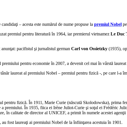
e candidaţi – acesta este numărul de nume propuse la
premiul Nobel
pen
uzat premiul pentru literatură în 1964, iar premierul vietnamez
Le Duc 
 anunţat: pacifistul şi jurnalistul german
Carl von Ossietzky
(1935), o
 al premiului pentru economie în 2007, a devenit cel mai în vârstă laurea
ânăr laureat al premiului Nobel – premiul pentru fizică -, pe care l-a îm
 pentru fizică. În 1911, Marie Curie (născută Skolodowska), prima femei
a premiului. În 1935, fiica ei Irène Juliot-Curie şi soţul ei Frédéric Ju
are, în calitate de director al UNICEF, a primit în numele acestei agen
 au fost laureaţi ai premiului Nobel de la înfiinţarea acestuia în 1901.