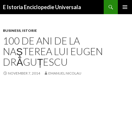
Search
E Istoria Enciclopedie Universala
SKIP
PRIMAR
TO
MENU
CONTENT
BUSINESS
,
ISTORIE
100 DE ANI DE LA
NAŞTEREA LUI EUGEN
DRĂGUȚESCU
NOVEMBER 7, 2014
EMANUEL NICOLAU