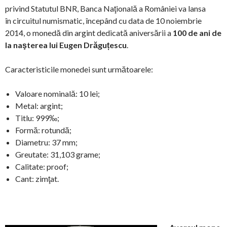
privind Statutul BNR, Banca Naţională a României va lansa
în circuitul numismatic, începând cu data de 10 noiembrie
2014, o
monedă
din
argint
dedicată aniversării a
100 de ani de
la naşterea lui Eugen Drăguțescu
.
Caracteristicile monedei sunt următoarele:
Valoare nominală:
10 lei;
Metal:
argint;
Titlu:
999‰;
Formă:
rotundă;
Diametru:
37
mm;
Greutate:
31,103
grame;
Calitate:
proof;
Cant:
zimţat.