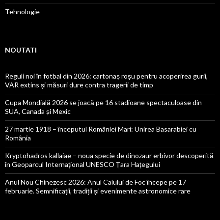
Tehnologie
NOUTATI
Reguli noi în fotbal din 2026: cartonaș roșu pentru acoperirea gurii,
VAR extins și măsuri dure contra tragerii de timp
Cupa Mondială 2026 se joacă pe 16 stadioane spectaculoase din
SUA, Canada și Mexic
27 martie 1918 – începutul României Mari: Unirea Basarabiei cu
România
Kryptohadros kallaiae – noua specie de dinozaur erbivor descoperită
în Geoparcul Internațional UNESCO Țara Hațegului
Anul Nou Chinezesc 2026: Anul Calului de Foc începe pe 17
februarie. Semnificații, tradiții și evenimente astronomice rare