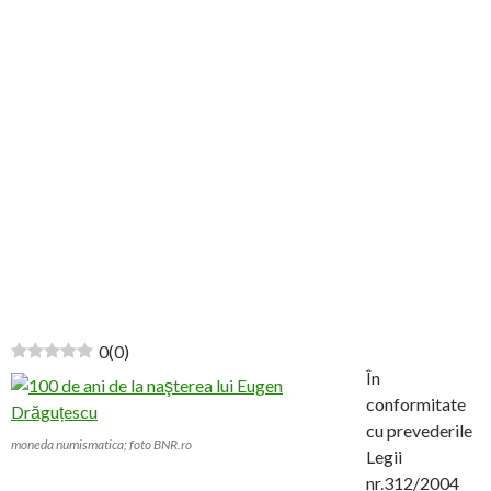
0
(
0
)
În
conformitate
cu prevederile
moneda numismatica; foto BNR.ro
Legii
nr.312/2004