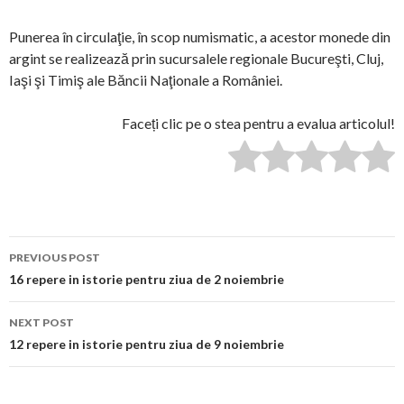
Punerea în circulaţie, în scop numismatic, a acestor monede din
argint se realizează prin sucursalele regionale Bucureşti, Cluj,
Iaşi şi Timiş ale Băncii Naţionale a României.
Faceți clic pe o stea pentru a evalua articolul!
Post
PREVIOUS POST
navigation
16 repere in istorie pentru ziua de 2 noiembrie
NEXT POST
12 repere in istorie pentru ziua de 9 noiembrie