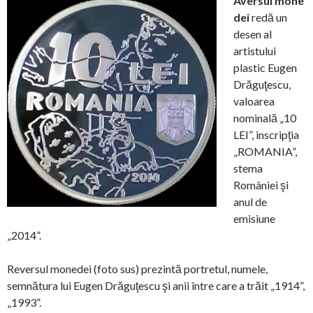
Aversul
mone
dei
redă un
desen al
artistului
plastic Eugen
Drăguţescu,
valoarea
nominală „10
LEI”, inscripţia
„ROMANIA”,
stema
României şi
anul de
emisiune
„2014”.
Reversul
monedei (foto sus) prezintă portretul, numele,
semnătura lui Eugen Drăguţescu şi anii între care a trăit „1914”,
„1993”.