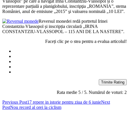
Vlassopol” pe care a navigat Irina Constantziu-Vlassopol și o
reprezentare parțială a planiglobului, inscripţia „ROMANIA”, stema
României, anul de emisiune „2015” şi valoarea nominală „10 LEI”.
Reversul monedei redă portretul Irinei
Constantziu-Vlassopol și inscripția circulară „IRINA
CONSTANTZIU-VLASSOPOL – 115 ANI DE LA NASTERE”.
Faceți clic pe o stea pentru a evalua articolul!
Trimite Rating
Rata medie
5
/ 5. Numărul de voturi:
2
Post
Previous Post
17 repere in istorie pentru ziua de 6 iunie
Next
Post
Nou record al orei la ciclism
navigation