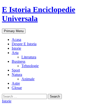
E Istoria Enciclopedie
Universala
Search
Skip
Primary Menu
to
content
Acasa
Despre E Istoria
Istorie
Arta
Literatura
Business
Tehnologie
Sport
Natura
Animale
Astre
Glosar
Search
for:
Istorie