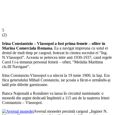
5
(
2
)
Irina Constantziu – Vlassopol a fost prima femeie – ofiter in
Marina Comerciala Romana.
Ea a navigat impreuna cu sotul ei
destul de mult timp pe cargoul, botezat in cinstea socrului ei “Ing.
N.Vlassopol”. Aceasta se petrecea intre anii 1930-1937, cand regele
Carol I i-a inmanat personal femeii – ofiter, “Medalia Maritima
cls.III Navigant”.
Irina Constanziu-Vlassopol s-a născut la 19 iunie 1900, la Iaşi. Era
fiica generalului Mihail Constanziu, iar şcoala a făcut-o urmându-şi
tatăl prin diferite garnizoane.
Banca Naţională a României va lansa în circuitul numismatic o
monedă din argint dedicată împlinirii a 115 ani de la nașterea Irinei
Constantziu – Vlassopol.
Aversul monedei prezintă cargoul „Inginer N.