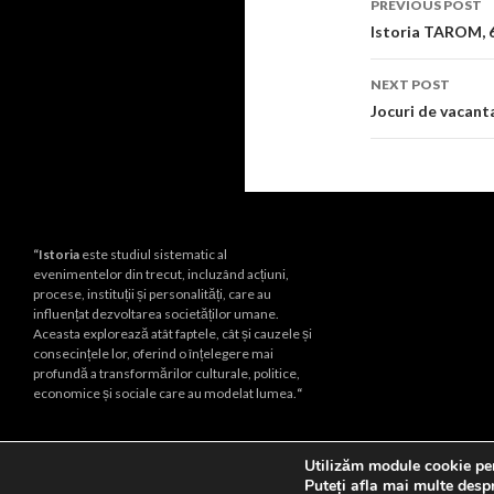
PREVIOUS POST
navigati
Istoria TAROM, 6
NEXT POST
Jocuri de vacant
“Istoria
este studiul sistematic al
evenimentelor din trecut, incluzând acțiuni,
procese, instituții și personalități, care au
influențat dezvoltarea societăților umane.
Aceasta explorează atât faptele, cât și cauzele și
consecințele lor, oferind o înțelegere mai
profundă a transformărilor culturale, politice,
economice și sociale care au modelat lumea.
“
Utilizăm module cookie pen
Proudly powered by WordPress
Puteți afla mai multe desp