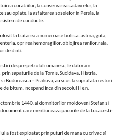
fatuirea corabiilor, la conservarea cadavrelor, la
te sau opiate, la asfaltarea soselelor in Persia, la
un sistem de conducte.
folosit la tratarea a numeroase boli ca: astma, guta,
nteria, oprirea hemoragiilor, oblojirea ranilor, raia,
r de dinti.
 stiri despre petrolul romanesc, le datoram
, prin sapaturile de la Tomis, Sucidava, Histria,
 si Budureasca – Prahova, au scos la suprafata resturi
 de bitum, incepand inca din secolul II e.n.
Octombrie 1440, al domnitorilor moldoveni Stefan si
ul document care mentioneaza pacurile de la Lucacesti-
eiul a fost exploatat prin puturi de mana cu crivac si