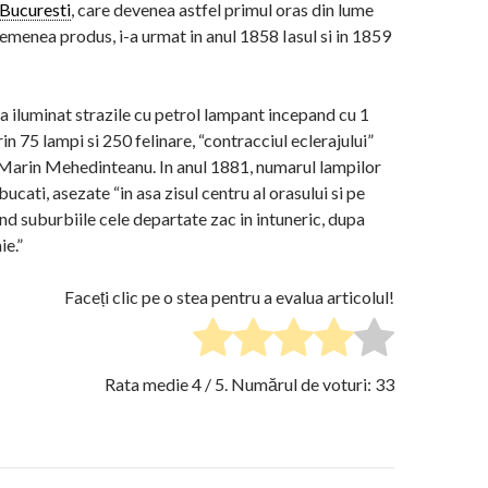
Bucuresti
, care devenea astfel primul oras din lume
semenea produs, i-a urmat in anul 1858 Iasul si in 1859
i-a iluminat strazile cu petrol lampant incepand cu 1
in 75 lampi si 250 felinare, “contracciul eclerajului”
ui Marin Mehedinteanu. In anul 1881, numarul lampilor
ucati, asezate “in asa zisul centru al orasului si pe
nd suburbiile cele departate zac in intuneric, dupa
ie.”
Faceți clic pe o stea pentru a evalua articolul!
Rata medie
4
/ 5. Numărul de voturi:
33