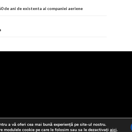
on
0 de ani de existenta ai companiei aeriene
a
tru a vă oferi cea mai bună experiență pe site-ul nostru.
re modulele cookie pe care le folosim sau sa le dezactivați
aici
.