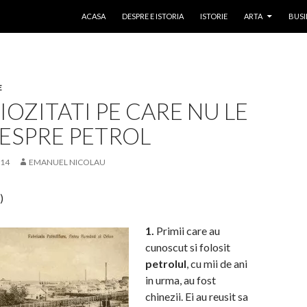
SKIP TO CONTENT
ACASA
DESPRE E ISTORIA
ISTORIE
ARTA
BUSI
E
IOZITATI PE CARE NU LE
DESPRE PETROL
014
EMANUEL NICOLAU
)
1.
Primii care au
cunoscut si folosit
petrolul
, cu mii de ani
in urma, au fost
chinezii. Ei au reusit sa