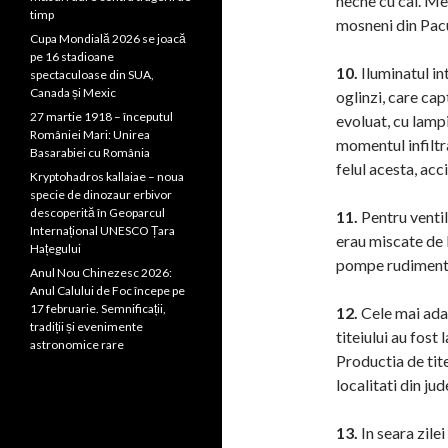
hecne cu cal. Me
timp
mosneni din Pacu
Cupa Mondială 2026 se joacă
pe 16 stadioane
10.
Iluminatul in
spectaculoase din SUA,
Canada și Mexic
oglinzi, care cap
27 martie 1918 – începutul
evoluat, cu lampi
României Mari: Unirea
momentul infiltra
Basarabiei cu România
felul acesta, acc
Kryptohadros kallaiae – noua
specie de dinozaur erbivor
descoperită în Geoparcul
11.
Pentru ventila
Internațional UNESCO Țara
erau miscate de l
Hațegului
pompe rudiment
Anul Nou Chinezesc 2026:
Anul Calului de Foc începe pe
17 februarie. Semnificații,
12.
Cele mai adan
tradiții și evenimente
titeiului au fost
astronomice rare
Productia de tite
localitati din j
13.
In seara zile