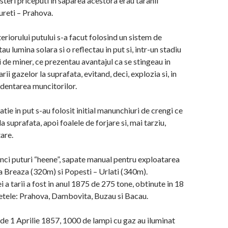
steri priceputi in saparea acestora erau taranii
reti – Prahova.
teriorului putului s-a facut folosind un sistem de
tau lumina solara si o reflectau in put si, intr-un stadiu
 de miner, ce prezentau avantajul ca se stingeau in
rii gazelor la suprafata, evitand, deci, explozia si, in
identarea muncitorilor.
tie in put s-au folosit initial manunchiuri de crengi ce
a suprafata, apoi foalele de forjare si, mai tarziu,
are.
ci puturi “heene”, sapate manual pentru exploatarea
 la Breaza (320m) si Popesti – Urlati (340m).
i a tarii a fost in anul 1875 de 275 tone, obtinute in 18
udetele: Prahova, Dambovita, Buzau si Bacau.
i de 1 Aprilie 1857, 1000 de lampi cu gaz au iluminat