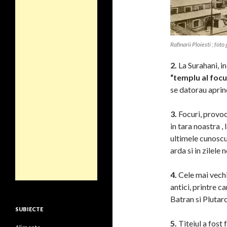
Rafinarii Ploiesti ; foto
2.
La Surahani, i
“templu al focu
se datorau aprind
3.
Focuri, provoc
in tara noastra ,
ultimele cunoscu
arda si in zilele 
4.
Cele mai vechi
antici, printre c
Batran si Plutarc
SUBIECTE
5.
Titeiul a fost