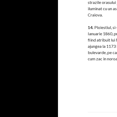
strazile orasului
iluminat cu un a
Craiova.
14.
Ploiestiul, s
Ianuarie 1860, pr
fiind atribuit l
ajungea la 1173 b
bulevarde, pe ca
cum zac in noroa
Post