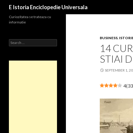
Search
E Istoria Enciclopedie Universala
Curiozitatea se trateaza cu
informatie
BUSINESS
,
ISTORI
Search
14 CUR
for:
STIAI 
SEPTEMBER 1, 2
4
(
33