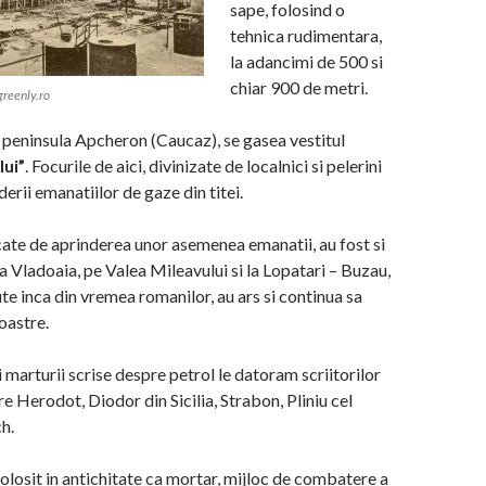
sape, folosind o
tehnica rudimentara,
la adancimi de 500 si
chiar 900 de metri.
 greenly.ro
n peninsula Apcheron (Caucaz), se gasea vestitul
lui”
. Focurile de aici, divinizate de localnici si pelerini
erii emanatiilor de gaze din titei.
ate de aprinderea unor asemenea emanatii, au fost si
 la Vladoaia, pe Valea Mileavului si la Lopatari – Buzau,
te inca din vremea romanilor, au ars si continua sa
noastre.
 marturii scrise despre petrol le datoram scriitorilor
are Herodot, Diodor din Sicilia, Strabon, Pliniu cel
h.
 folosit in antichitate ca mortar, mijloc de combatere a