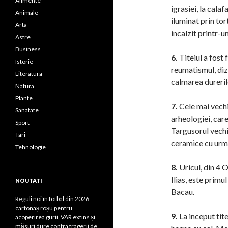
Alimente
igrasiei, la cala
Animale
iluminat prin tor
Arta
incalzit printr-
Astre
Business
6.
Titeiul a fost 
Istorie
reumatismul, dize
Literatura
calmarea durerilo
Natura
Plante
7.
Cele mai vechi
Sanatate
arheologiei, care
Sport
Targusorul vechi
Tari
ceramice cu urme
Tehnologie
8.
Uricul, din 4 
Ilias, este prim
NOUTATI
Bacau.
Reguli noi în fotbal din 2026:
cartonaș roșu pentru
9.
La inceput tit
acoperirea gurii, VAR extins și
măsuri dure contra tragerii de