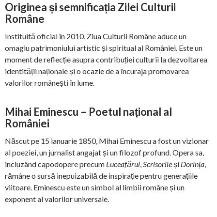
Originea și semnificația Zilei Culturii
Române
Instituită oficial în 2010, Ziua Culturii Române aduce un
omagiu patrimoniului artistic și spiritual al României. Este un
moment de reflecție asupra contribuției culturii la dezvoltarea
identității naționale și o ocazie de a încuraja promovarea
valorilor românești în lume.
Mihai Eminescu – Poetul național al
României
Născut pe 15 ianuarie 1850, Mihai Eminescu a fost un vizionar
al poeziei, un jurnalist angajat și un filozof profund. Opera sa,
incluzând capodopere precum
Luceafărul
,
Scrisorile
și
Dorința
,
rămâne o sursă inepuizabilă de inspirație pentru generațiile
viitoare. Eminescu este un simbol al limbii române și un
exponent al valorilor universale.