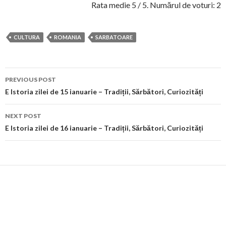
Rata medie
5
/ 5. Numărul de voturi:
2
CULTURA
ROMANIA
SARBATOARE
Post
PREVIOUS POST
navigation
E Istoria zilei de 15 ianuarie – Tradiții, Sărbători, Curiozități
NEXT POST
E Istoria zilei de 16 ianuarie – Tradiții, Sărbători, Curiozități