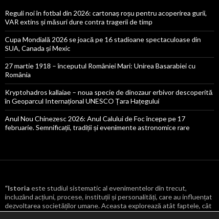
Reguli noi în fotbal din 2026: cartonaș roșu pentru acoperirea gurii,
VAR extins și măsuri dure contra tragerii de timp
Cupa Mondială 2026 se joacă pe 16 stadioane spectaculoase din
SUA, Canada și Mexic
27 martie 1918 – începutul României Mari: Unirea Basarabiei cu
România
Kryptohadros kallaiae – noua specie de dinozaur erbivor descoperită
în Geoparcul Internațional UNESCO Țara Hațegului
Anul Nou Chinezesc 2026: Anul Calului de Foc începe pe 17
februarie. Semnificații, tradiții și evenimente astronomice rare
“Istoria
este studiul sistematic al evenimentelor din trecut,
incluzând acțiuni, procese, instituții și personalități, care au influențat
dezvoltarea societăților umane. Aceasta explorează atât faptele, cât
și cauzele și consecințele lor, oferind o înțelegere mai profundă a