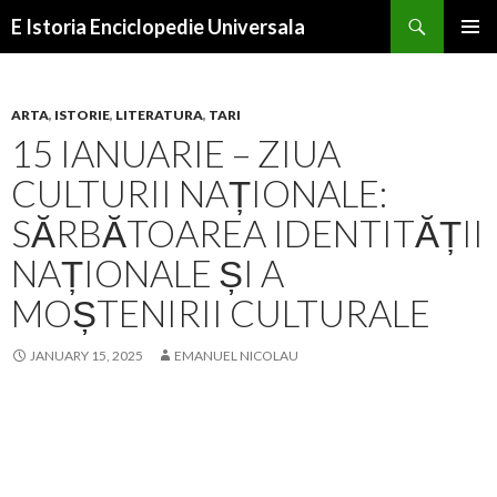
Search
E Istoria Enciclopedie Universala
SKIP
PRIMAR
TO
MENU
CONTENT
ARTA
,
ISTORIE
,
LITERATURA
,
TARI
15 IANUARIE – ZIUA
CULTURII NAȚIONALE:
SĂRBĂTOAREA IDENTITĂȚII
NAȚIONALE ȘI A
MOȘTENIRII CULTURALE
JANUARY 15, 2025
EMANUEL NICOLAU