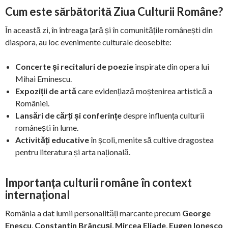
Cum este sărbătorită Ziua Culturii Române?
În această zi, în întreaga țară și în comunitățile românești din
diaspora, au loc evenimente culturale deosebite:
Concerte și recitaluri de poezie
inspirate din opera lui
Mihai Eminescu.
Expoziții de artă
care evidențiază moștenirea artistică a
României.
Lansări de cărți și conferințe
despre influența culturii
românești în lume.
Activități educative
în școli, menite să cultive dragostea
pentru literatura și arta națională.
Importanța culturii române în context
internațional
România a dat lumii personalități marcante precum
George
Enescu
,
Constantin Brâncuși
,
Mircea Eliade
,
Eugen Ionesco