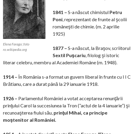
1841 –
S-a născut chimistul
Petru
Poni
, reprezentant de frunte al şcolii
româneşti de chimie. (m. 2 aprilie
1925)
Elena Farago; foto
1877 –
S-a născut, la Braşov, scriitorul
ro.wikipedia.org
Sextil Puşcariu
, filolog şi istoric
literar celebru, membru al Academiei Române (m. 1948).
1914 –
În România s-a format un guvern liberal în frunte cu I I C
Brătianu, care a durat până la 29 ianuarie 1918.
1926 –
Parlamentul României a votat acceptarea renunţării
prinţului Carol la succesiunea la Tron (“actul de la 4 ianuarie”) şi
recunoaşterea fiului său,
prinţul Mihai, ca principe
moştenitor al României.