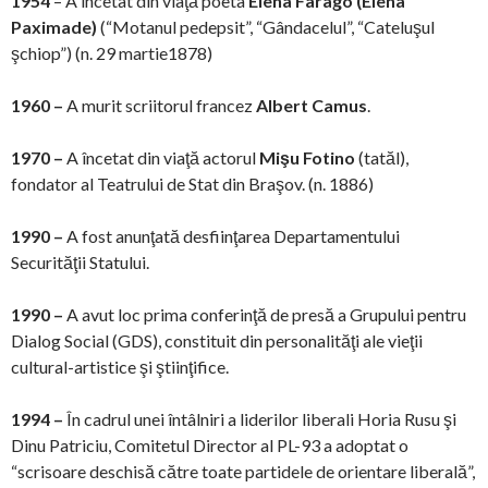
1954
– A încetat din viaţă poeta
Elena Farago (Elena
Paximade)
(“Motanul pedepsit”, “Gândacelul”, “Cateluşul
şchiop”) (n. 29 martie1878)
1960 –
A murit scriitorul francez
Albert Camus
.
1970 –
A încetat din viaţă actorul
Mişu Fotino
(tatăl),
fondator al Teatrului de Stat din Braşov. (n. 1886)
1990 –
A fost anunţată desfiinţarea Departamentului
Securităţii Statului.
1990 –
A avut loc prima conferinţă de presă a Grupului pentru
Dialog Social (GDS), constituit din personalităţi ale vieţii
cultural-artistice şi ştiinţifice.
1994 –
În cadrul unei întâlniri a liderilor liberali Horia Rusu şi
Dinu Patriciu, Comitetul Director al PL-93 a adoptat o
“scrisoare deschisă către toate partidele de orientare liberală”,