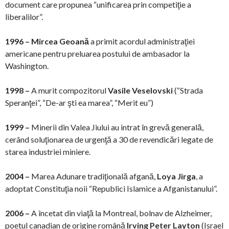
document care propunea “unificarea prin competiţie a
liberalilor”.
1996 –
Mircea Geoană
a primit acordul administraţiei
americane pentru preluarea postului de ambasador la
Washington.
1998 –
A murit compozitorul
Vasile Veselovski
(“Strada
Speranţei”, “De-ar şti ea marea”, “Merit eu”)
1999 –
Minerii din Valea Jiului au intrat în grevă generală,
cerând soluţionarea de urgenţă a 30 de revendicări legate de
starea industriei miniere.
2004 –
Marea Adunare tradiţională afgană,
Loya Jirga
, a
adoptat Constituţia noii “Republici Islamice a Afganistanului”.
2006 –
A încetat din viaţă la Montreal, bolnav de Alzheimer,
poetul canadian de origine română
Irving Peter Layton
(Israel