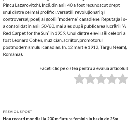
Pincu Lazarovitch). Încă din anii ’40 a fost recunoscut drept
unul dintre cei mai prolifici, versatili, revoluţionari şi
controversaţi poeţi ai şcolii “moderne” canadiene. Reputaţia i s-
a consolidat în anii ’50-’60, mai ales după publicarea lucrării “A
Red Carpet for the Sun” în 1959. Unul dintre elevii săi celebri a
fost Leonard Cohen, muzician, scriitor, promotorul
postmodernismului canadian. (n. 12 martie 1912, Târgu Neamţ,
România).
Faceți clic pe o stea pentru a evalua articolul!
Post
PREVIOUS POST
navigation
Nou record mondial la 200 m fluture feminin in bazin de 25m