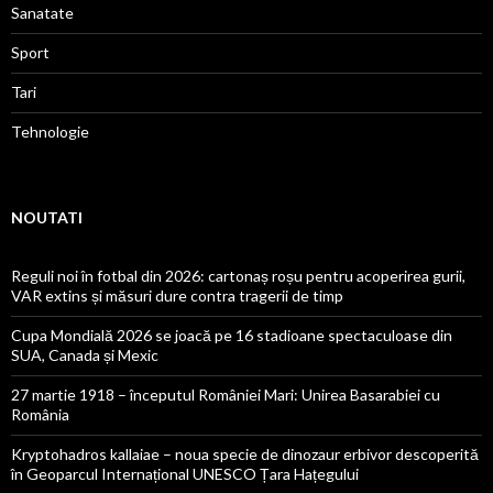
Sanatate
Sport
Tari
Tehnologie
NOUTATI
Reguli noi în fotbal din 2026: cartonaș roșu pentru acoperirea gurii,
VAR extins și măsuri dure contra tragerii de timp
Cupa Mondială 2026 se joacă pe 16 stadioane spectaculoase din
SUA, Canada și Mexic
27 martie 1918 – începutul României Mari: Unirea Basarabiei cu
România
Kryptohadros kallaiae – noua specie de dinozaur erbivor descoperită
în Geoparcul Internațional UNESCO Țara Hațegului