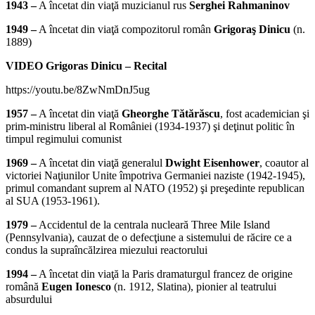
1943 –
A încetat din viaţă muzicianul rus
Serghei Rahmaninov
1949 –
A încetat din viaţă compozitorul român
Grigoraş Dinicu
(n.
1889)
VIDEO Grigoras Dinicu – Recital
https://youtu.be/8ZwNmDnJ5ug
1957 –
A încetat din viaţă
Gheorghe Tătărăscu
, fost academician şi
prim-ministru liberal al României (1934-1937) şi deţinut politic în
timpul regimului comunist
1969 –
A încetat din viaţă generalul
Dwight Eisenhower
, coautor al
victoriei Naţiunilor Unite împotriva Germaniei naziste (1942-1945),
primul comandant suprem al NATO (1952) şi preşedinte republican
al SUA (1953-1961).
1979 –
Accidentul de la centrala nucleară Three Mile Island
(Pennsylvania), cauzat de o defecţiune a sistemului de răcire ce a
condus la supraîncălzirea miezului reactorului
1994 –
A încetat din viaţă la Paris dramaturgul francez de origine
română
Eugen Ionesco
(n. 1912, Slatina), pionier al teatrului
absurdului