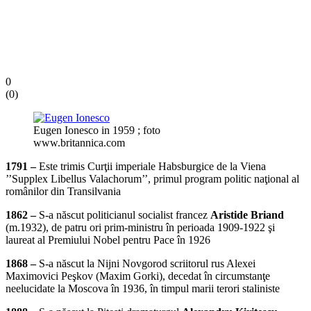
0
(
0
)
Eugen Ionesco in 1959 ; foto
www.britannica.com
1791 –
Este trimis Curţii imperiale Habsburgice de la Viena
’’Supplex Libellus Valachorum’’, primul program politic naţional al
românilor din Transilvania
1862 –
S-a născut politicianul socialist francez
Aristide Briand
(m.1932), de patru ori prim-ministru în perioada 1909-1922 şi
laureat al Premiului Nobel pentru Pace în 1926
1868 –
S-a născut la Nijni Novgorod scriitorul rus Alexei
Maximovici Peşkov (Maxim Gorki), decedat în circumstanţe
neelucidate la Moscova în 1936, în timpul marii terori staliniste