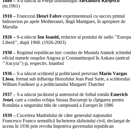
1888 –
S-a născut la Piteşti dramaturgul
Alexandru Kiriţescu
(m.1961)
1910 –
Francezul
Henri Fabre
experimentează cu succes primul
hidroavion pe apele Mediteranei, lîngă Martigues, în apropiere de
Marsilia
1926 –
S-a născut
Ion Ioanid,
redactor al postului de radio ’’Europa
Liberă’’, după 1968. (1926-2003)
1930 –
Regimul republican turc condus de Mustafa Ataturk schimbă
oficial numele oraşelor Angora şi Constantinopol în Ankara (anticul
’’Ancyra’’) şi, respectiv, Istanbul
1936 –
S-a născut scriitorul şi politicianul peruvian
Mario Vargas
Llosa
, format sub influenţa filozofului Jean Paul Sarte, a scriitorului
William Faulkner şi a politicianului Margaret Thatcher
1937
– S-a născut jucătorul şi antrenorul de fotbal român
Emerich
Jenei
, care a condus echipa Steaua Bucureşti la cîştigarea pentru
România a singurului titlu de campioană a Europei în 1986
1939 –
Cucerirea Madridului de către generalul naţionalist
Francesco Franco semnifică încheierea războiului civil, declanşat de
acesta în 1936 prin revolta împotriva guvernului republican