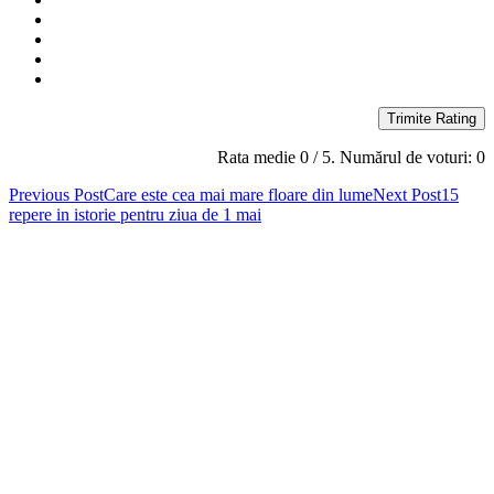
Trimite Rating
Rata medie
0
/ 5. Numărul de voturi:
0
Post
Previous Post
Care este cea mai mare floare din lume
Next Post
15
repere in istorie pentru ziua de 1 mai
navigation