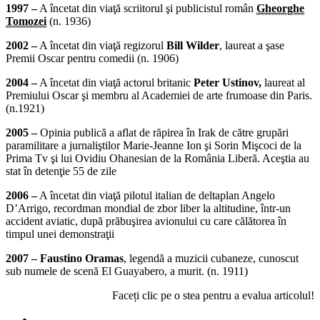
1997 –
A încetat din viaţă scriitorul şi publicistul român
Gheorghe
Tomozei
(n. 1936)
2002 –
A încetat din viaţă regizorul
Bill Wilder
, laureat a şase
Premii Oscar pentru comedii (n. 1906)
2004 –
A încetat din viaţă actorul britanic
Peter Ustinov,
laureat al
Premiului Oscar şi membru al Academiei de arte frumoase din Paris.
(n.1921)
2005 –
Opinia publică a aflat de răpirea în Irak de către grupări
paramilitare a jurnaliştilor Marie-Jeanne Ion şi Sorin Mişcoci de la
Prima Tv şi lui Ovidiu Ohanesian de la România Liberă. Aceştia au
stat în detenţie 55 de zile
2006 –
A încetat din viaţă pilotul italian de deltaplan Angelo
D’Arrigo, recordman mondial de zbor liber la altitudine, într-un
accident aviatic, după prăbuşirea avionului cu care călătorea în
timpul unei demonstraţii
2007 –
Faustino Oramas
, legendă a muzicii cubaneze, cunoscut
sub numele de scenă El Guayabero, a murit. (n. 1911)
Faceți clic pe o stea pentru a evalua articolul!