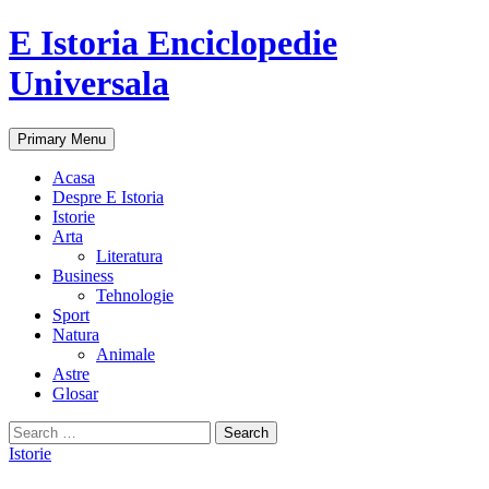
E Istoria Enciclopedie
Universala
Search
Skip
Primary Menu
to
content
Acasa
Despre E Istoria
Istorie
Arta
Literatura
Business
Tehnologie
Sport
Natura
Animale
Astre
Glosar
Search
for:
Istorie