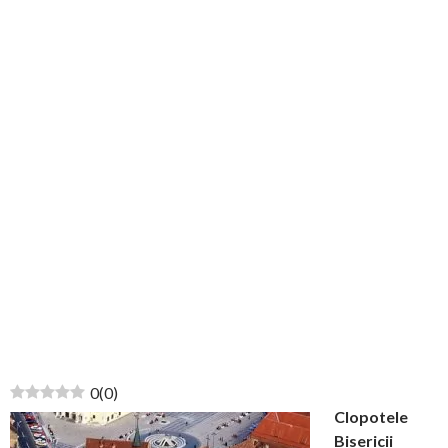
0
(
0
)
Clopotele
Bisericii