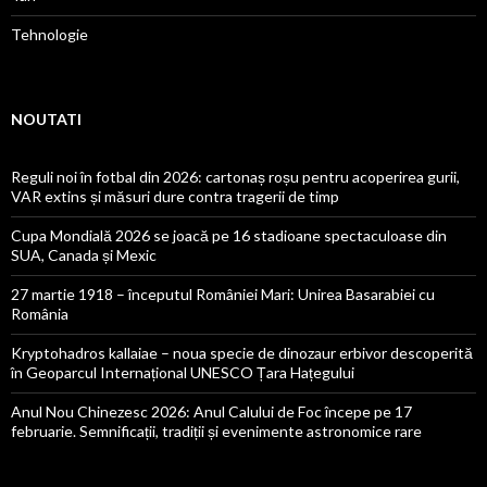
Tehnologie
NOUTATI
Reguli noi în fotbal din 2026: cartonaș roșu pentru acoperirea gurii,
VAR extins și măsuri dure contra tragerii de timp
Cupa Mondială 2026 se joacă pe 16 stadioane spectaculoase din
SUA, Canada și Mexic
27 martie 1918 – începutul României Mari: Unirea Basarabiei cu
România
Kryptohadros kallaiae – noua specie de dinozaur erbivor descoperită
în Geoparcul Internațional UNESCO Țara Hațegului
Anul Nou Chinezesc 2026: Anul Calului de Foc începe pe 17
februarie. Semnificații, tradiții și evenimente astronomice rare