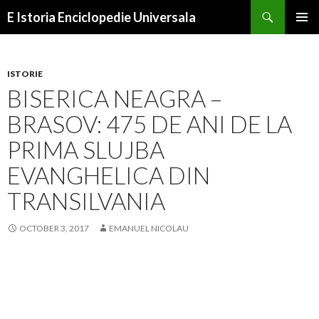
Search
E Istoria Enciclopedie Universala
SKIP
PRIMAR
TO
MENU
CONTENT
ISTORIE
BISERICA NEAGRA –
BRASOV: 475 DE ANI DE LA
PRIMA SLUJBA
EVANGHELICA DIN
TRANSILVANIA
OCTOBER 3, 2017
EMANUEL NICOLAU