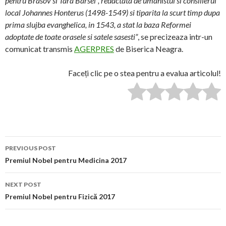
pentru Brasov si Tara Barsei”, redactata de umanistul si consilierul
local Johannes Honterus (1498-1549) si tiparita la scurt timp dupa
prima slujba evanghelica, in 1543, a stat la baza Reformei
adoptate de toate orasele si satele sasesti”
, se precizeaza intr-un
comunicat transmis
AGERPRES
de Biserica Neagra.
Faceți clic pe o stea pentru a evalua articolul!
Post
PREVIOUS POST
navigation
Premiul Nobel pentru Medicina 2017
NEXT POST
Premiul Nobel pentru Fizică 2017