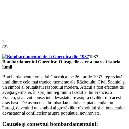
5
(
2
)
1937 –
Bombardamentul Guernica: O tragedie care a marcat istoria
lumii
Bombardamentul orașului Guernica, pe 26 aprilie 1937, reprezintă
unul dintre cele mai tragice momente ale Războiului Civil Spaniol și
un simbol al brutalității războiului modern. Atacul a fost efectuat de
aviația germană, în sprijinul regimului fascist al lui Francisco
Franco, și a avut consecințe devastatoare asupra civililor din acest
oraș basc. De asemenea, bombardamentul a captat atenția lumii
întregi, devenind un simbol al grozăviilor războiului și al impactului
devastator al conflictelor asupra populației nevinovate.
Cauzele și contextul bombardamentului: