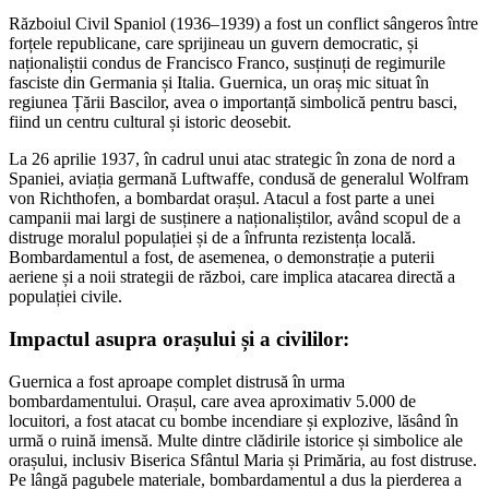
Războiul Civil Spaniol (1936–1939) a fost un conflict sângeros între
forțele republicane, care sprijineau un guvern democratic, și
naționaliștii condus de Francisco Franco, susținuți de regimurile
fasciste din Germania și Italia. Guernica, un oraș mic situat în
regiunea Țării Bascilor, avea o importanță simbolică pentru basci,
fiind un centru cultural și istoric deosebit.
La 26 aprilie 1937, în cadrul unui atac strategic în zona de nord a
Spaniei, aviația germană Luftwaffe, condusă de generalul Wolfram
von Richthofen, a bombardat orașul. Atacul a fost parte a unei
campanii mai largi de susținere a naționaliștilor, având scopul de a
distruge moralul populației și de a înfrunta rezistența locală.
Bombardamentul a fost, de asemenea, o demonstrație a puterii
aeriene și a noii strategii de război, care implica atacarea directă a
populației civile.
Impactul asupra orașului și a civililor:
Guernica a fost aproape complet distrusă în urma
bombardamentului. Orașul, care avea aproximativ 5.000 de
locuitori, a fost atacat cu bombe incendiare și explozive, lăsând în
urmă o ruină imensă. Multe dintre clădirile istorice și simbolice ale
orașului, inclusiv Biserica Sfântul Maria și Primăria, au fost distruse.
Pe lângă pagubele materiale, bombardamentul a dus la pierderea a