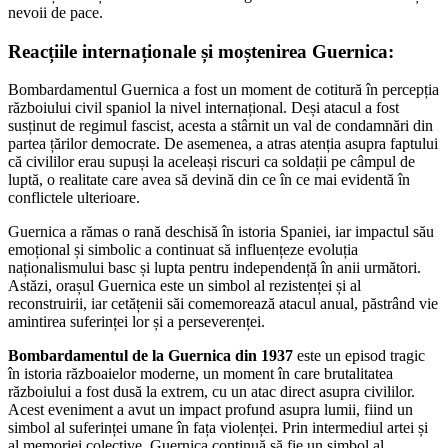
nevoii de pace.
Reacțiile internaționale și moștenirea Guernica:
Bombardamentul Guernica a fost un moment de cotitură în percepția
războiului civil spaniol la nivel internațional. Deși atacul a fost
susținut de regimul fascist, acesta a stârnit un val de condamnări din
partea țărilor democrate. De asemenea, a atras atenția asupra faptului
că civililor erau supuși la aceleași riscuri ca soldații pe câmpul de
luptă, o realitate care avea să devină din ce în ce mai evidentă în
conflictele ulterioare.
Guernica a rămas o rană deschisă în istoria Spaniei, iar impactul său
emoțional și simbolic a continuat să influențeze evoluția
naționalismului basc și lupta pentru independență în anii următori.
Astăzi, orașul Guernica este un simbol al rezistenței și al
reconstruirii, iar cetățenii săi comemorează atacul anual, păstrând vie
amintirea suferinței lor și a perseverenței.
Bombardamentul de la Guernica din 1937
este un episod tragic
în istoria războaielor moderne, un moment în care brutalitatea
războiului a fost dusă la extrem, cu un atac direct asupra civililor.
Acest eveniment a avut un impact profund asupra lumii, fiind un
simbol al suferinței umane în fața violenței. Prin intermediul artei și
al memoriei colective, Guernica continuă să fie un simbol al