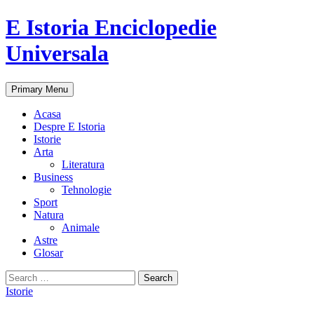
E Istoria Enciclopedie
Universala
Search
Skip
Primary Menu
to
content
Acasa
Despre E Istoria
Istorie
Arta
Literatura
Business
Tehnologie
Sport
Natura
Animale
Astre
Glosar
Search
for:
Istorie