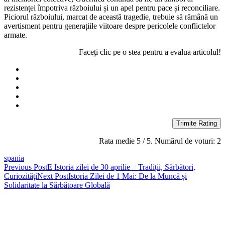
rezistenței împotriva războiului și un apel pentru pace și reconciliare.
Piciorul războiului, marcat de această tragedie, trebuie să rămână un
avertisment pentru generațiile viitoare despre pericolele conflictelor
armate.
Faceți clic pe o stea pentru a evalua articolul!
Trimite Rating
Rata medie
5
/ 5. Numărul de voturi:
2
spania
Post
Previous Post
E Istoria zilei de 30 aprilie – Tradiții, Sărbători,
Curiozități
Next Post
Istoria Zilei de 1 Mai: De la Muncă și
navigation
Solidaritate la Sărbătoare Globală