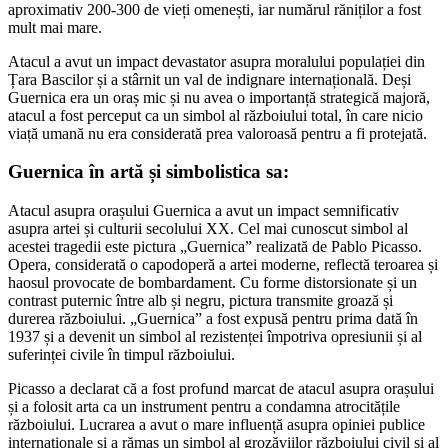
aproximativ 200-300 de vieți omenești, iar numărul răniților a fost
mult mai mare.
Atacul a avut un impact devastator asupra moralului populației din
Țara Bascilor și a stârnit un val de indignare internațională. Deși
Guernica era un oraș mic și nu avea o importanță strategică majoră,
atacul a fost perceput ca un simbol al războiului total, în care nicio
viață umană nu era considerată prea valoroasă pentru a fi protejată.
Guernica în artă și simbolistica sa:
Atacul asupra orașului Guernica a avut un impact semnificativ
asupra artei și culturii secolului XX. Cel mai cunoscut simbol al
acestei tragedii este pictura „Guernica” realizată de Pablo Picasso.
Opera, considerată o capodoperă a artei moderne, reflectă teroarea și
haosul provocate de bombardament. Cu forme distorsionate și un
contrast puternic între alb și negru, pictura transmite groază și
durerea războiului. „Guernica” a fost expusă pentru prima dată în
1937 și a devenit un simbol al rezistenței împotriva opresiunii și al
suferinței civile în timpul războiului.
Picasso a declarat că a fost profund marcat de atacul asupra orașului
și a folosit arta ca un instrument pentru a condamna atrocitățile
războiului. Lucrarea a avut o mare influență asupra opiniei publice
internaționale și a rămas un simbol al grozăviilor războiului civil și al