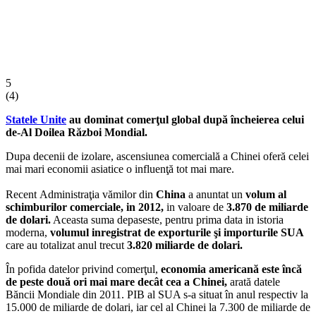
5
(
4
)
Statele Unite
au dominat comerţul global după încheierea celui
de-Al Doilea Război Mondial.
Dupa decenii de izolare, ascensiunea comercială a Chinei oferă celei
mai mari economii asiatice o influenţă tot mai mare.
Recent Administraţia vămilor din
China
a anuntat un
volum al
schimburilor comerciale, in 2012,
in valoare de
3.870 de miliarde
de dolari.
Aceasta suma depaseste, pentru prima data in istoria
moderna,
volumul inregistrat de exporturile şi importurile SUA
care au totalizat anul trecut
3.820 miliarde de dolari.
În pofida datelor privind comerţul,
economia americană este încă
de peste două ori mai mare decât cea a Chinei,
arată datele
Băncii Mondiale din 2011. PIB al SUA s-a situat în anul respectiv la
15.000 de miliarde de dolari, iar cel al Chinei la 7.300 de miliarde de