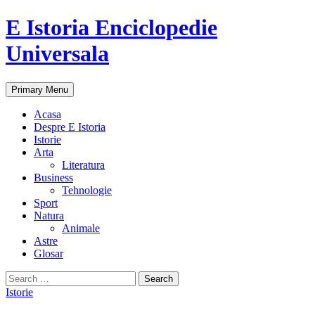
E Istoria Enciclopedie
Universala
Search
Skip
Primary Menu
to
content
Acasa
Despre E Istoria
Istorie
Arta
Literatura
Business
Tehnologie
Sport
Natura
Animale
Astre
Glosar
Search
for:
Istorie