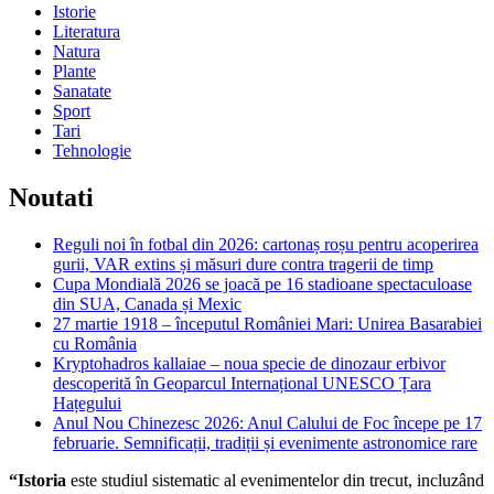
Istorie
Literatura
Natura
Plante
Sanatate
Sport
Tari
Tehnologie
Noutati
Reguli noi în fotbal din 2026: cartonaș roșu pentru acoperirea
gurii, VAR extins și măsuri dure contra tragerii de timp
Cupa Mondială 2026 se joacă pe 16 stadioane spectaculoase
din SUA, Canada și Mexic
27 martie 1918 – începutul României Mari: Unirea Basarabiei
cu România
Kryptohadros kallaiae – noua specie de dinozaur erbivor
descoperită în Geoparcul Internațional UNESCO Țara
Hațegului
Anul Nou Chinezesc 2026: Anul Calului de Foc începe pe 17
februarie. Semnificații, tradiții și evenimente astronomice rare
“Istoria
este studiul sistematic al evenimentelor din trecut, incluzând