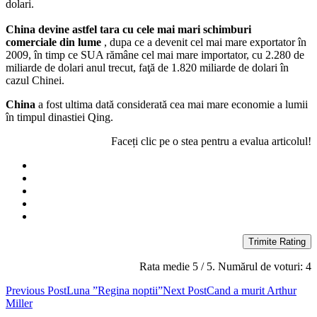
dolari.
China devine astfel tara cu cele mai mari schimburi
comerciale din lume
, dupa ce a devenit cel mai mare exportator în
2009, în timp ce SUA rămâne cel mai mare importator, cu 2.280 de
miliarde de dolari anul trecut, faţă de 1.820 miliarde de dolari în
cazul Chinei.
China
a fost ultima dată considerată cea mai mare economie a lumii
în timpul dinastiei Qing.
Faceți clic pe o stea pentru a evalua articolul!
Trimite Rating
Rata medie
5
/ 5. Numărul de voturi:
4
Post
Previous Post
Luna ”Regina noptii”
Next Post
Cand a murit Arthur
Miller
navigation