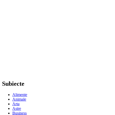
Subiecte
Alimente
Animale
Arta
Astre
Business