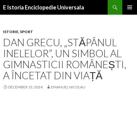
Search
E Istoria Enciclopedie Universala
SKIP
PRIMAR
TO
MENU
CONTENT
ISTORIE
,
SPORT
DAN GRECU, „STĂPÂNUL
INELELOR”, UN SIMBOL AL
GIMNASTICII ROMÂNEȘTI,
A ÎNCETAT DIN VIAȚĂ
DECEMBER 13, 2024
EMANUEL NICOLAU