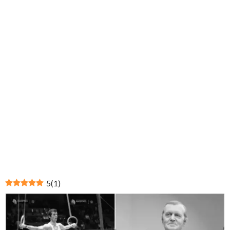
5
(
1
)