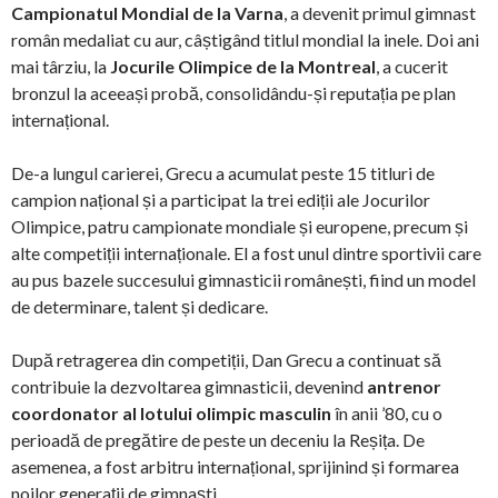
Campionatul Mondial de la Varna
, a devenit primul gimnast
român medaliat cu aur, câștigând titlul mondial la inele. Doi ani
mai târziu, la
Jocurile Olimpice de la Montreal
, a cucerit
bronzul la aceeași probă, consolidându-și reputația pe plan
internațional.
De-a lungul carierei, Grecu a acumulat peste 15 titluri de
campion național și a participat la trei ediții ale Jocurilor
Olimpice, patru campionate mondiale și europene, precum și
alte competiții internaționale. El a fost unul dintre sportivii care
au pus bazele succesului gimnasticii românești, fiind un model
de determinare, talent și dedicare.
După retragerea din competiții, Dan Grecu a continuat să
contribuie la dezvoltarea gimnasticii, devenind
antrenor
coordonator al lotului olimpic masculin
în anii ’80, cu o
perioadă de pregătire de peste un deceniu la Reșița. De
asemenea, a fost arbitru internațional, sprijinind și formarea
noilor generații de gimnaști.