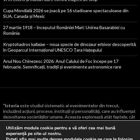
Cupa Mondială 2026 se joacă pe 16 stadioane spectaculoase din
SUA, Canada și Mexic
27 martie 1918 – începutul României Mari: Unirea Basarabiei cu
România
Kryptohadros kallaiae – noua specie de dinozaur erbivor descoperită
în Geoparcul Internațional UNESCO Țara Hațegului
Anul Nou Chinezesc 2026: Anul Calului de Foc începe pe 17
februarie. Semnificații, tradiții și evenimente astronomice rare
“Istoria
este studiul sistematic al evenimentelor din trecut,
incluzând acțiuni, procese, instituții și personalități, care au influențat
dezvoltarea societăților umane. Aceasta explorează atât faptele, cât
și cauzele și consecințele lor, oferind o înțelegere mai profundă a
Utilizăm module cookie pentru a vă oferi cea mai bună
transformărilor culturale, politice, economice și sociale care au
experiență pe site-ul nostru.
modelat lumea.
“
Puteți afla mai multe despre modulele cookie pe care le folosim