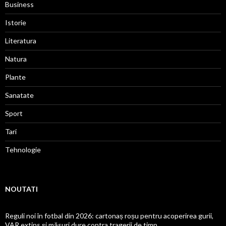
Business
Istorie
Literatura
Natura
Plante
Sanatate
Sport
Tari
Tehnologie
NOUTATI
Reguli noi în fotbal din 2026: cartonaș roșu pentru acoperirea gurii,
VAR extins și măsuri dure contra tragerii de timp