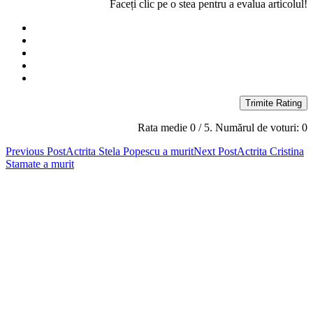
Faceți clic pe o stea pentru a evalua articolul!
Trimite Rating
Rata medie
0
/ 5. Numărul de voturi:
0
Post
Previous Post
Actrita Stela Popescu a murit
Next Post
Actrita Cristina
Stamate a murit
navigation