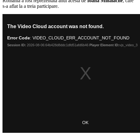
România a fost reprezentată anul acesta de
Ioana Mihalache
, care
s-a aflat la a treia participare.