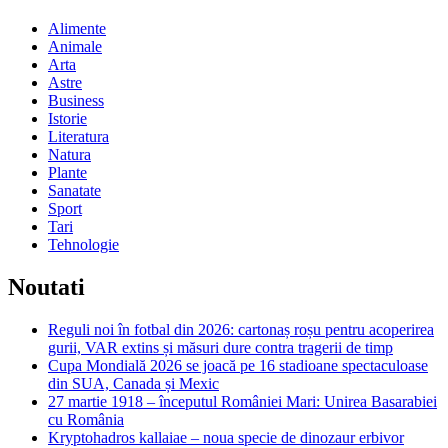
Alimente
Animale
Arta
Astre
Business
Istorie
Literatura
Natura
Plante
Sanatate
Sport
Tari
Tehnologie
Noutati
Reguli noi în fotbal din 2026: cartonaș roșu pentru acoperirea
gurii, VAR extins și măsuri dure contra tragerii de timp
Cupa Mondială 2026 se joacă pe 16 stadioane spectaculoase
din SUA, Canada și Mexic
27 martie 1918 – începutul României Mari: Unirea Basarabiei
cu România
Kryptohadros kallaiae – noua specie de dinozaur erbivor