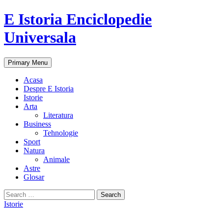
E Istoria Enciclopedie
Universala
Search
Skip
Primary Menu
to
content
Acasa
Despre E Istoria
Istorie
Arta
Literatura
Business
Tehnologie
Sport
Natura
Animale
Astre
Glosar
Search
for:
Istorie