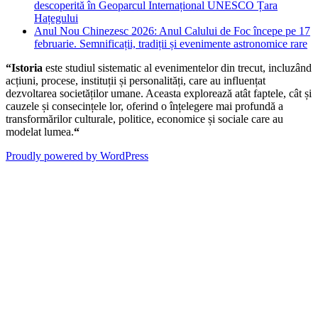
descoperită în Geoparcul Internațional UNESCO Țara
Hațegului
Anul Nou Chinezesc 2026: Anul Calului de Foc începe pe 17
februarie. Semnificații, tradiții și evenimente astronomice rare
“Istoria
este studiul sistematic al evenimentelor din trecut, incluzând
acțiuni, procese, instituții și personalități, care au influențat
dezvoltarea societăților umane. Aceasta explorează atât faptele, cât și
cauzele și consecințele lor, oferind o înțelegere mai profundă a
transformărilor culturale, politice, economice și sociale care au
modelat lumea.
“
Proudly powered by WordPress