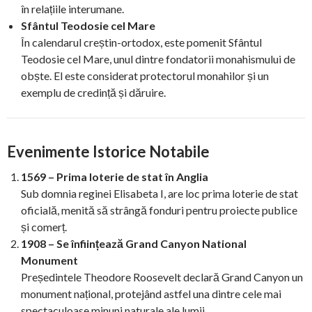
în relațiile interumane.
Sfântul Teodosie cel Mare
În calendarul creștin-ortodox, este pomenit Sfântul
Teodosie cel Mare, unul dintre fondatorii monahismului de
obște. El este considerat protectorul monahilor și un
exemplu de credință și dăruire.
Evenimente Istorice Notabile
1569 – Prima loterie de stat în Anglia
Sub domnia reginei Elisabeta I, are loc prima loterie de stat
oficială, menită să strângă fonduri pentru proiecte publice
și comerț.
1908 – Se înființează Grand Canyon National
Monument
Președintele Theodore Roosevelt declară Grand Canyon un
monument național, protejând astfel una dintre cele mai
spectaculoase minuni naturale ale lumii.