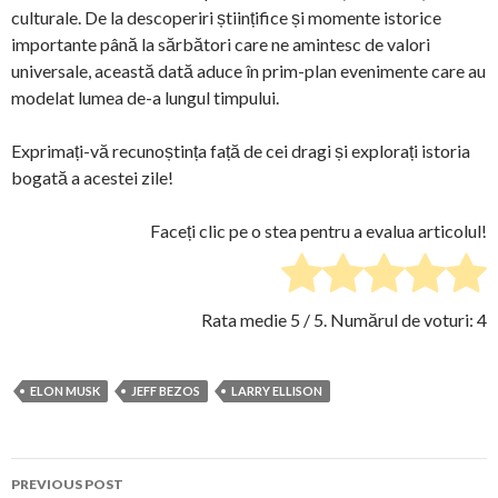
culturale. De la descoperiri științifice și momente istorice
importante până la sărbători care ne amintesc de valori
universale, această dată aduce în prim-plan evenimente care au
modelat lumea de-a lungul timpului.
Exprimați-vă recunoștința față de cei dragi și explorați istoria
bogată a acestei zile!
Faceți clic pe o stea pentru a evalua articolul!
Rata medie
5
/ 5. Numărul de voturi:
4
ELON MUSK
JEFF BEZOS
LARRY ELLISON
Post
PREVIOUS POST