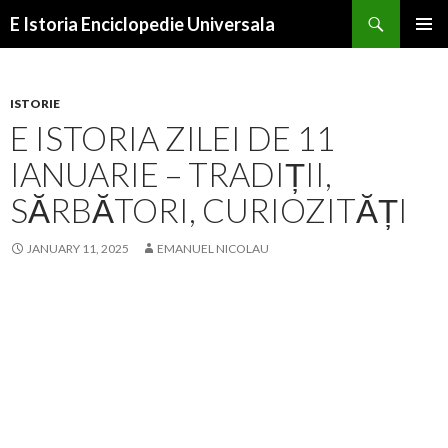
Search
E Istoria Enciclopedie Universala
SKIP
PRIMAR
TO
MENU
CONTENT
ISTORIE
E ISTORIA ZILEI DE 11
IANUARIE – TRADIȚII,
SĂRBĂTORI, CURIOZITĂȚI
JANUARY 11, 2025
EMANUEL NICOLAU