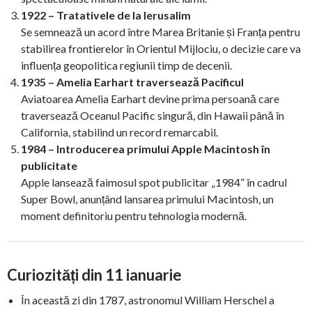
1922 – Tratativele de la Ierusalim
Se semnează un acord între Marea Britanie și Franța pentru
stabilirea frontierelor în Orientul Mijlociu, o decizie care va
influența geopolitica regiunii timp de decenii.
1935 – Amelia Earhart traversează Pacificul
Aviatoarea Amelia Earhart devine prima persoană care
traversează Oceanul Pacific singură, din Hawaii până în
California, stabilind un record remarcabil.
1984 – Introducerea primului Apple Macintosh în
publicitate
Apple lansează faimosul spot publicitar „1984” în cadrul
Super Bowl, anunțând lansarea primului Macintosh, un
moment definitoriu pentru tehnologia modernă.
Curiozități din 11 ianuarie
În această zi din 1787, astronomul William Herschel a