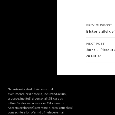
Post
PREVIOUS POST
navigati
E Istoria zilei de
NEXT POST
Jurnalul Pierdut 
cu Hitler
“Istoria
este studiul sistematic al
evenimentelor din trecut, incluzând acțiuni,
procese, instituții și personalități, care au
influențat dezvoltarea societăților umane.
Aceasta explorează atât faptele, cât și cauzele și
consecințele lor, oferind o înțelegere mai