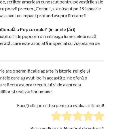
oe, scriitor american cunoscut pentru povestirile sale
tru poezii precum „Corbul”, s-a născut pe 19 ianuarie
a a avut un impact profund asupra literaturii
țională a Popcornului” (în unele țări)
, iubitorii de popcorn din întreaga lume celebrează
erată, care este asociată în special cu vizionarea de
ie are o semnificație aparte în istorie, religie și
tele care au avut loc în această zi ne oferă o
 reflecta asupra trecutului și de a aprecia
ițiilor și realizărilor umane.
Faceți clic pe o stea pentru a evalua articolul!
Rata medie
5
/ 5. Numărul de voturi:
1