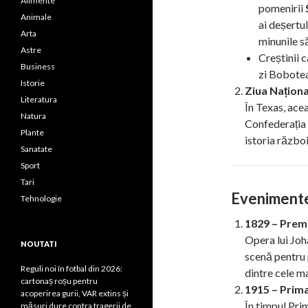
Alimente
pomenirii
Animale
ai deșertul
Arta
minunile s
Astre
Creștinii 
Business
zi Bobotea
Istorie
Ziua Naționa
Literatura
În Texas, ace
Natura
Confederația
Plante
istoria război
Sanatate
Sport
Tari
Evenimente 
Tehnologie
1829 – Prem
Opera lui Joh
NOUTATI
scenă pentru
Reguli noi în fotbal din 2026:
dintre cele ma
cartonaș roșu pentru
1915 – Prima
acoperirea gurii, VAR extins și
În timpul Pri
măsuri dure contra tragerii de