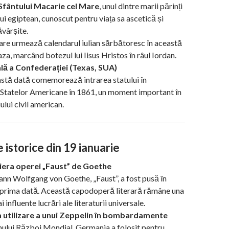
Sfântului Macarie cel Mare
, unul dintre marii părinți
ui egiptean, cunoscut pentru viața sa ascetică și
ăvârșite.
care urmează calendarul iulian sărbătoresc în această
za, marcând botezul lui Iisus Hristos în râul Iordan.
lă a Confederației (Texas, SUA)
astă dată comemorează intrarea statului în
 Statelor Americane în 1861, un moment important în
ului civil american.
istorice din 19 ianuarie
iera operei „Faust” de Goethe
ann Wolfgang von Goethe, „Faust”, a fost pusă în
 prima dată. Această capodoperă literară rămâne una
i influente lucrări ale literaturii universale.
 utilizare a unui Zeppelin în bombardamente
mului Război Mondial, Germania a folosit pentru