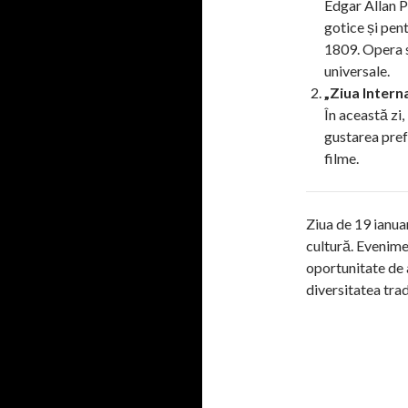
Edgar Allan P
gotice și pen
1809. Opera s
universale.
„Ziua Interna
În această zi
gustarea pref
filme.
Ziua de 19 ianuar
cultură. Evenimen
oportunitate de a
diversitatea trad