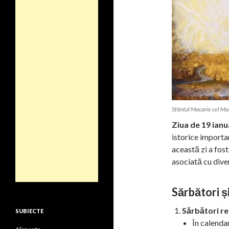
Sfântul Macarie cel Ma
Ziua de 19 ianu
istorice importan
această zi a fos
asociată cu diver
Sărbători 
Sărbători re
SUBIECTE
În calenda