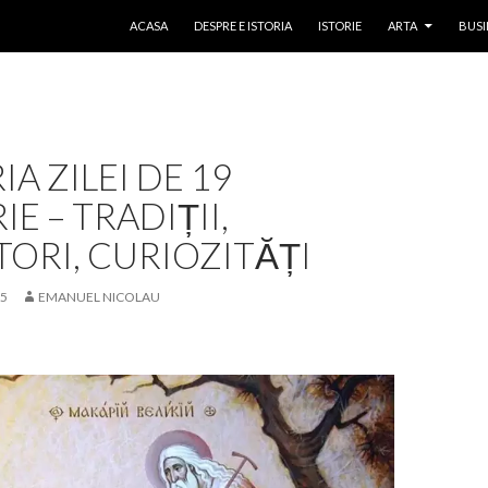
SKIP TO CONTENT
ACASA
DESPRE E ISTORIA
ISTORIE
ARTA
BUSI
IA ZILEI DE 19
IE – TRADIȚII,
ORI, CURIOZITĂȚI
25
EMANUEL NICOLAU