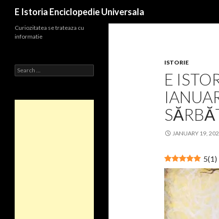
Search
E Istoria Enciclopedie Universala
Curiozitatea se trateaza cu
informatie
ISTORIE
Search
E ISTOR
for:
IANUAR
SĂRBĂT
JANUARY 19, 20
5
(
1
)