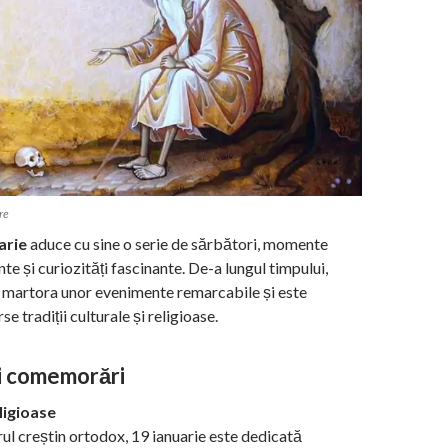
re
arie
aduce cu sine o serie de sărbători, momente
te și curiozități fascinante. De-a lungul timpului,
t martora unor evenimente remarcabile și este
se tradiții culturale și religioase.
și comemorări
ligioase
rul creștin ortodox, 19 ianuarie este dedicată