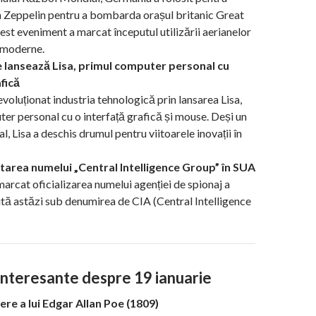
 Zeppelin pentru a bombarda orașul britanic Great
st eveniment a marcat începutul utilizării aerianelor
e moderne.
 lansează Lisa, primul computer personal cu
fică
evoluționat industria tehnologică prin lansarea Lisa,
er personal cu o interfață grafică și mouse. Deși un
, Lisa a deschis drumul pentru viitoarele inovații în
area numelui „Central Intelligence Group” în SUA
marcat oficializarea numelui agenției de spionaj a
ă astăzi sub denumirea de CIA (Central Intelligence
 interesante despre 19 ianuarie
ere a lui Edgar Allan Poe (1809)