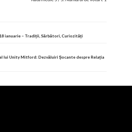
on
 18 ianuarie – Tradiții, Sărbători, Curiozități
al lui Unity Mitford: Dezvăluiri Șocante despre Relația