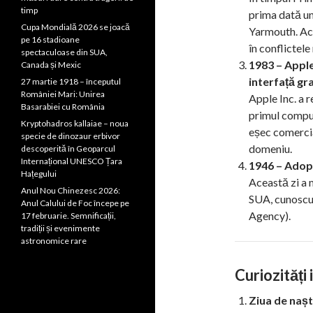
timp
prima dată un
Cupa Mondială 2026 se joacă
Yarmouth. Ace
pe 16 stadioane
în conflictel
spectaculoase din SUA,
1983 – Apple
Canada și Mexic
interfață gra
27 martie 1918 – începutul
României Mari: Unirea
Apple Inc. a r
Basarabiei cu România
primul comput
Kryptohadros kallaiae – noua
eșec comercial
specie de dinozaur erbivor
domeniu.
descoperită în Geoparcul
Internațional UNESCO Țara
1946 – Adopt
Hațegului
Această zi a 
Anul Nou Chinezesc 2026:
SUA, cunoscut
Anul Calului de Foc începe pe
Agency).
17 februarie. Semnificații,
tradiții și evenimente
astronomice rare
Curiozități
Ziua de nașt