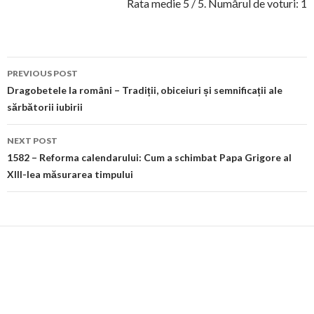
Rata medie
5
/ 5. Numărul de voturi:
1
Post
PREVIOUS POST
navigation
Dragobetele la români – Tradiții, obiceiuri și semnificații ale
sărbătorii iubirii
NEXT POST
1582 – Reforma calendarului: Cum a schimbat Papa Grigore al
XIII-lea măsurarea timpului