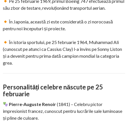
Pe 25 februarie 1969, primul Boeing 747 efectuează primul
său zbor de testare, revoluționând transportul aerian.
În Japonia, această zi este considerată o zi norocoasă
pentru noi începuturi și proiecte.
În istoria sportului, pe 25 februarie 1964, Muhammad Ali
(cunoscut pe atunci ca Cassius Clay) l-a învins pe Sonny Liston
și a devenit pentru prima dată campion mondial la categoria
grea.
Personalități celebre născute pe 25
februarie
Pierre-Auguste Renoir
(1841) – Celebru pictor
impresionist francez, cunoscut pentru lucrările sale luminoase
și pline de culoare.