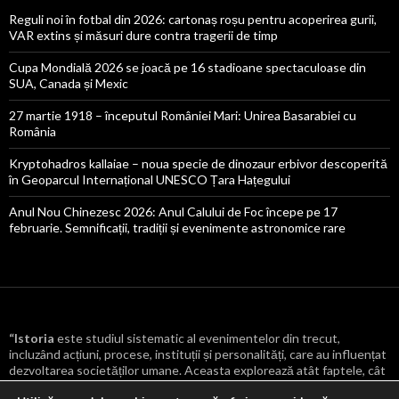
Reguli noi în fotbal din 2026: cartonaș roșu pentru acoperirea gurii,
VAR extins și măsuri dure contra tragerii de timp
Cupa Mondială 2026 se joacă pe 16 stadioane spectaculoase din
SUA, Canada și Mexic
27 martie 1918 – începutul României Mari: Unirea Basarabiei cu
România
Kryptohadros kallaiae – noua specie de dinozaur erbivor descoperită
în Geoparcul Internațional UNESCO Țara Hațegului
Anul Nou Chinezesc 2026: Anul Calului de Foc începe pe 17
februarie. Semnificații, tradiții și evenimente astronomice rare
“Istoria
este studiul sistematic al evenimentelor din trecut,
incluzând acțiuni, procese, instituții și personalități, care au influențat
dezvoltarea societăților umane. Aceasta explorează atât faptele, cât
și cauzele și consecințele lor, oferind o înțelegere mai profundă a