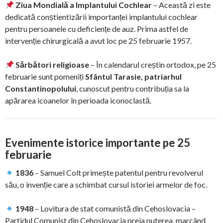
Ziua Mondială a Implantului Cochlear
– Această zi este
dedicată conștientizării importanței implantului cochlear
pentru persoanele cu deficiențe de auz. Prima astfel de
intervenție chirurgicală a avut loc pe 25 februarie 1957.
Sărbători religioase
– În calendarul creștin ortodox, pe 25
februarie sunt pomeniți
Sfântul Tarasie, patriarhul
Constantinopolului
, cunoscut pentru contribuția sa la
apărarea icoanelor în perioada iconoclastă.
Evenimente istorice importante pe 25
februarie
1836
– Samuel Colt primește patentul pentru revolverul
său, o invenție care a schimbat cursul istoriei armelor de foc.
1948
– Lovitura de stat comunistă din Cehoslovacia –
Partidul Comunist din Cehoslovacia preia puterea, marcând