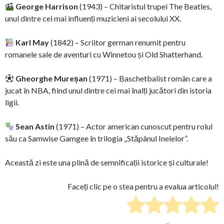
George Harrison
(1943) – Chitaristul trupei The Beatles,
unul dintre cei mai influenți muzicieni ai secolului XX.
Karl May
(1842) – Scriitor german renumit pentru
romanele sale de aventuri cu Winnetou și Old Shatterhand.
Gheorghe Mureșan
(1971) – Baschetbalist român care a
jucat în NBA, fiind unul dintre cei mai înalți jucători din istoria
ligii.
Sean Astin
(1971) – Actor american cunoscut pentru rolul
său ca Samwise Gamgee în trilogia „Stăpânul Inelelor”.
Această zi este una plină de semnificații istorice și culturale!
Faceți clic pe o stea pentru a evalua articolul!