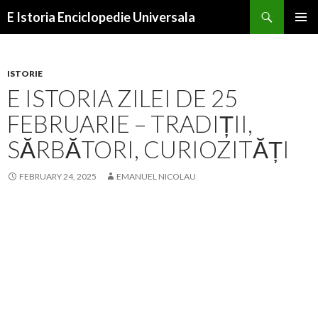
Search
E Istoria Enciclopedie Universala
SKIP
PRIMAR
TO
MENU
CONTENT
ISTORIE
E ISTORIA ZILEI DE 25
FEBRUARIE – TRADIȚII,
SĂRBĂTORI, CURIOZITĂȚI
FEBRUARY 24, 2025
EMANUEL NICOLAU