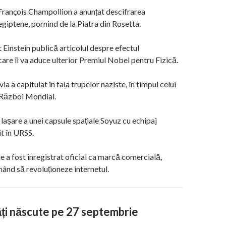
François Champollion a anunțat descifrarea
egiptene, pornind de la Piatra din Rosetta.
 Einstein publică articolul despre efectul
care îi va aduce ulterior Premiul Nobel pentru Fizică.
ia a capitulat în fața trupelor naziste, în timpul celui
 Război Mondial.
lașare a unei capsule spațiale Soyuz cu echipaj
t în URSS.
 a fost înregistrat oficial ca marcă comercială,
nd să revoluționeze internetul.
ți născute pe 27 septembrie