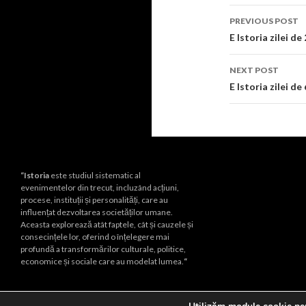
Post
PREVIOUS POST
navigati
E Istoria zilei de
NEXT POST
E Istoria zilei de
“Istoria
este studiul sistematic al
evenimentelor din trecut, incluzând acțiuni,
procese, instituții și personalități, care au
influențat dezvoltarea societăților umane.
Aceasta explorează atât faptele, cât și cauzele și
consecințele lor, oferind o înțelegere mai
profundă a transformărilor culturale, politice,
economice și sociale care au modelat lumea.
“