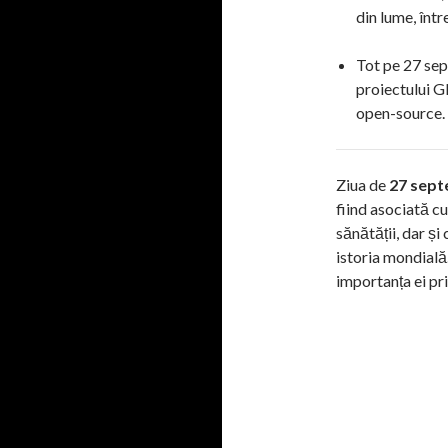
din lume, într
Tot pe 27 sep
proiectului G
open-source.
Ziua de
27 sept
fiind asociată cu
sănătății, dar și
istoria mondială
importanța ei prin