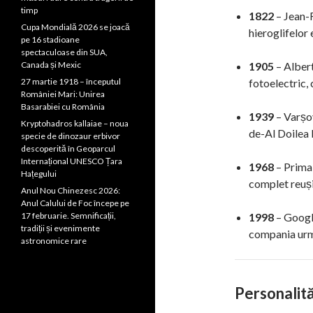
timp
1822
– Jean-
Cupa Mondială 2026 se joacă
hieroglifelor 
pe 16 stadioane
spectaculoase din SUA,
Canada și Mexic
1905
– Albert
27 martie 1918 – începutul
fotoelectric, 
României Mari: Unirea
Basarabiei cu România
1939
– Varșov
Kryptohadros kallaiae – noua
de-Al Doilea
specie de dinozaur erbivor
descoperită în Geoparcul
Internațional UNESCO Țara
1968
– Prima 
Hațegului
complet reuși
Anul Nou Chinezesc 2026:
Anul Calului de Foc începe pe
17 februarie. Semnificații,
1998
– Google
tradiții și evenimente
compania urmâ
astronomice rare
Personalită