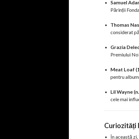
Samuel Adam
Părinții Fonda
Thomas Nast
considerat pă
Grazia Dele
Premiului Nob
Meat Loaf (
pentru albumu
Lil Wayne (n
cele mai infl
Curiozități
În această zi,