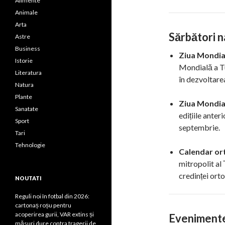
Alimente
Animale
Arta
Sărbători n
Astre
Business
Ziua Mondial
Istorie
Mondială a Tu
Literatura
în dezvoltare
Natura
Plante
Ziua Mondial
Sanatate
edițiile anter
Sport
septembrie.
Tari
Tehnologie
Calendar or
mitropolit al 
credinței ort
NOUTATI
Reguli noi în fotbal din 2026:
cartonaș roșu pentru
acoperirea gurii, VAR extins și
Evenimente
măsuri dure contra tragerii de