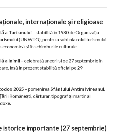
aționale, internaționale și religioase
ă a Turismului
– stabilită în 1980 de Organizația
rismului (UNWTO), pentru a sublinia rolul turismului
a economică și în schimburile culturale.
ă a Inimii
– celebrată uneori și pe 27 septembrie în
ioare, însă în prezent stabilită oficial pe 29
todox 2025
– pomenirea
Sfântului Antim Ivireanul
,
Țării Românești, cărturar, tipograf și martir al
odoxe.
 istorice importante (27 septembrie)