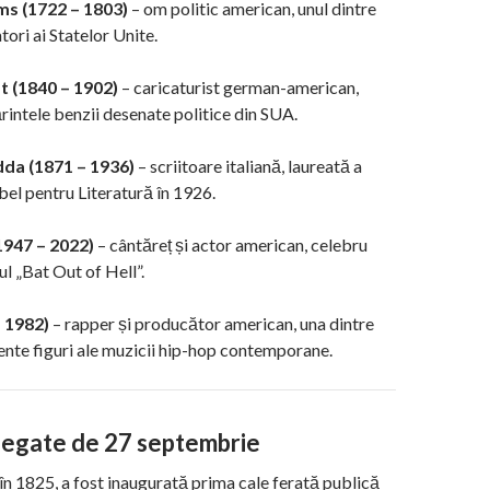
s (1722 – 1803)
– om politic american, unul dintre
tori ai Statelor Unite.
 (1840 – 1902)
– caricaturist german-american,
rintele benzii desenate politice din SUA.
dda (1871 – 1936)
– scriitoare italiană, laureată a
el pentru Literatură în 1926.
1947 – 2022)
– cântăreț și actor american, celebru
l „Bat Out of Hell”.
. 1982)
– rapper și producător american, una dintre
uente figuri ale muzicii hip-hop contemporane.
 legate de 27 septembrie
 în 1825, a fost inaugurată prima cale ferată publică