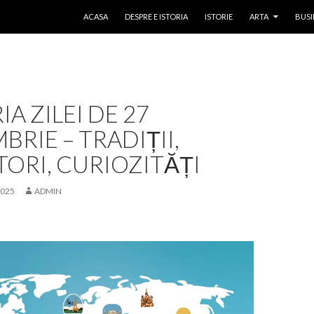
SKIP TO CONTENT
ACASA
DESPRE E ISTORIA
ISTORIE
ARTA
BUSI
IA ZILEI DE 27
BRIE – TRADIȚII,
ORI, CURIOZITĂȚI
2025
ADMIN