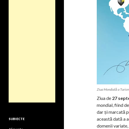
Ziua Mondială a Turism
Ziua de
27 sept
mondial, fiind de
dar și marcată p
această dată a a
SUBIECTE
domenii variate, 