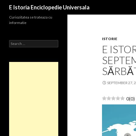
Search
E Istoria Enciclopedie Universala
Curiozitatea se trateaza cu
informatie
ISTORIE
Search
E ISTOR
for:
SEPTEM
SĂRBĂT
SEPTEMBER 27, 
0
(
0
)