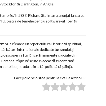
e Stockton și Darlington, în Anglia.
tembrie, în 1983, Richard Stallman a anunțat lansarea
NU, piatra de temelie pentru software-ul liber și
embrie
rămâne un reper cultural, istoric și spiritual,
 sărbători internaționale dedicate turismului și
 cu descoperiri științifice și momente cruciale din
. Personalitățile născute în această zi confirmă
 contribuțiile aduse în artă, politică și știință.
Faceți clic pe o stea pentru a evalua articolul!