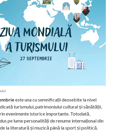
ului
embrie
este una cu semnificații deosebite la nivel
dicată turismului, patrimoniului cultural și sănătății,
rin evenimente istorice importante. Totodată,
dus pe lume personalități de renume internațional din
de la literatură și muzică până la sport și politică.