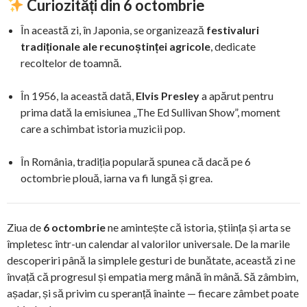
Curiozități din 6 octombrie
În această zi, în Japonia, se organizează
festivaluri
tradiționale ale recunoștinței agricole
, dedicate
recoltelor de toamnă.
În 1956, la această dată,
Elvis Presley
a apărut pentru
prima dată la emisiunea „The Ed Sullivan Show”, moment
care a schimbat istoria muzicii pop.
În România, tradiția populară spunea că dacă pe 6
octombrie plouă, iarna va fi lungă și grea.
Ziua de
6 octombrie
ne amintește că istoria, știința și arta se
împletesc într-un calendar al valorilor universale. De la marile
descoperiri până la simplele gesturi de bunătate, această zi ne
învață că progresul și empatia merg mână în mână. Să zâmbim,
așadar, și să privim cu speranță înainte — fiecare zâmbet poate