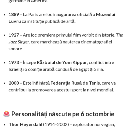
germane în America.
1889
– La Paris are loc inaugurarea oficială a
Muzeului
Luvru
ca instituție publică de artă.
1927
– Are loc premiera primului film vorbit din istorie,
The
Jazz Singer
, care marchează nașterea cinematografiei
sonore.
1973
– Începe
Războiul de Yom Kippur
, conflict între
Israel și o coaliție arabă condusă de Egipt și Siria.
2000
– Este înființată
Federația Rusă de Tenis
, care va
contribui la promovarea acestui sport la nivel mondial.
Personalități născute pe 6 octombrie
Thor Heyerdahl
(1914–2002) – explorator norvegian,