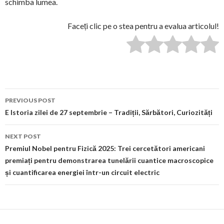
schimba lumea.
Faceți clic pe o stea pentru a evalua articolul!
Post
PREVIOUS POST
navigation
E Istoria zilei de 27 septembrie – Tradiții, Sărbători, Curiozități
NEXT POST
Premiul Nobel pentru Fizică 2025: Trei cercetători americani
premiați pentru demonstrarea tunelării cuantice macroscopice
și cuantificarea energiei într-un circuit electric