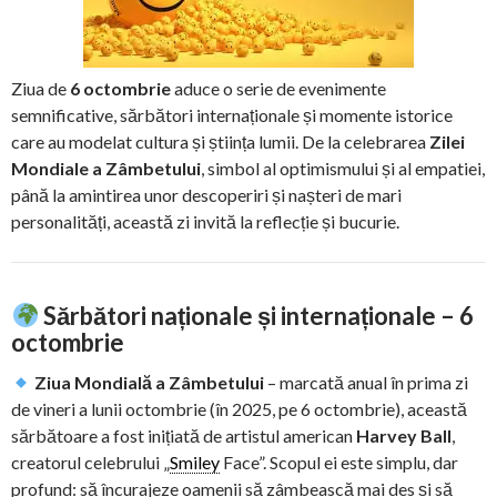
Ziua de
6 octombrie
aduce o serie de evenimente
semnificative, sărbători internaționale și momente istorice
care au modelat cultura și știința lumii. De la celebrarea
Zilei
Mondiale a Zâmbetului
, simbol al optimismului și al empatiei,
până la amintirea unor descoperiri și nașteri de mari
personalități, această zi invită la reflecție și bucurie.
Sărbători naționale și internaționale – 6
octombrie
Ziua Mondială a Zâmbetului
– marcată anual în prima zi
de vineri a lunii octombrie (în 2025, pe 6 octombrie), această
sărbătoare a fost inițiată de artistul american
Harvey Ball
,
creatorul celebrului „
Smiley
Face”. Scopul ei este simplu, dar
profund: să încurajeze oamenii să zâmbească mai des și să