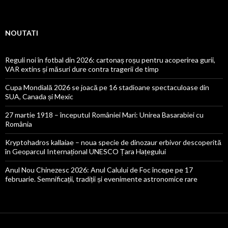
NOUTATI
Reguli noi în fotbal din 2026: cartonaș roșu pentru acoperirea gurii,
VAR extins și măsuri dure contra tragerii de timp
Cupa Mondială 2026 se joacă pe 16 stadioane spectaculoase din
SUA, Canada și Mexic
27 martie 1918 – începutul României Mari: Unirea Basarabiei cu
România
Kryptohadros kallaiae – noua specie de dinozaur erbivor descoperită
în Geoparcul Internațional UNESCO Țara Hațegului
Anul Nou Chinezesc 2026: Anul Calului de Foc începe pe 17
februarie. Semnificații, tradiții și evenimente astronomice rare