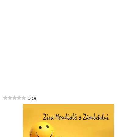
0
(
0
)