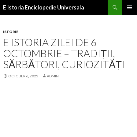
Search
E Istoria Enciclopedie Universala
SKIP
PRIMAR
TO
MENU
CONTENT
ISTORIE
E ISTORIA ZILEI DE 6
OCTOMBRIE – TRADIȚII,
SĂRBĂTORI, CURIOZITĂȚI
OCTOBER 6, 2025
ADMIN