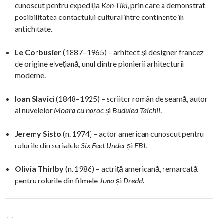
cunoscut pentru expediția
Kon-Tiki
, prin care a demonstrat
posibilitatea contactului cultural între continente în
antichitate.
Le Corbusier
(1887–1965) – arhitect și designer francez
de origine elvețiană, unul dintre pionierii arhitecturii
moderne.
Ioan Slavici
(1848–1925) – scriitor român de seamă, autor
al nuvelelor
Moara cu noroc
și
Budulea Taichii
.
Jeremy Sisto
(n. 1974) – actor american cunoscut pentru
rolurile din serialele
Six Feet Under
și
FBI
.
Olivia Thirlby
(n. 1986) – actriță americană, remarcată
pentru rolurile din filmele
Juno
și
Dredd
.