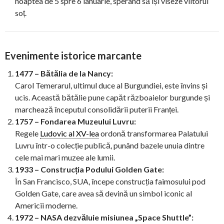
noaptea de 5 spre 6 ianuarie, sperând să își viseze viitorul
soț.
Evenimente istorice marcante
1477 – Bătălia de la Nancy:
Carol Temerarul, ultimul duce al Burgundiei, este învins și
ucis. Această bătălie pune capăt războaielor burgunde și
marchează începutul consolidării puterii Franței.
1757 – Fondarea Muzeului Luvru:
Regele
Ludovic al XV-lea
ordonă transformarea Palatului
Luvru într-o colecție publică, punând bazele unuia dintre
cele mai mari muzee ale lumii.
1933 – Construcția Podului Golden Gate:
În San Francisco, SUA, începe construcția faimosului pod
Golden Gate, care avea să devină un simbol iconic al
Americii moderne.
1972 – NASA dezvăluie misiunea „Space Shuttle”: