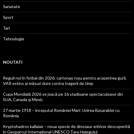
Sanatate
Sport
Tari
Tehnologie
NOUTATI
Reguli noi în fotbal din 2026: cartonaș roșu pentru acoperirea gurii,
VAR extins și măsuri dure contra tragerii de timp
Cupa Mondială 2026 se joacă pe 16 stadioane spectaculoase din
SUA, Canada și Mexic
27 martie 1918 – începutul României Mari: Unirea Basarabiei cu
România
Kryptohadros kallaiae – noua specie de dinozaur erbivor descoperită
în Geoparcul Internațional UNESCO Țara Hațegului