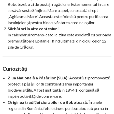
Bobotezei, o zi de post și rugăciune. Este momentul în care
se săvârșește Sfințirea Mare a apei, cunoscută drept
„Aghiasma Mare”. Aceasta este folosită pentru purificarea
locuințelor și pentru binecuvântarea credincioșilor.
Sărbători în alte confesiuni
În calendarul romano-catolic, ziua este asociată cu perioada
premergătoare Epifaniei, fiind ultima zi din ciclul celor 12
zile de Crăciun.
Curiozități
Ziua Națională a Păsărilor (SUA):
Această zi promovează
protecția păsărilor și conștientizarea importanței
biodiversității. A fost instituită în 1894 și continuă să
inspire activități de conservare.
Originea tradiției ciorapilor de Bobotează:
În unele
regiuni din România, fetele tinere pun busuioc sub pernă în