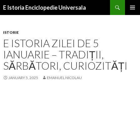
Search
E Istoria Enciclopedie Universala
SKIP
PRIMAR
TO
MENU
CONTENT
ISTORIE
E ISTORIA ZILEI DE 5
IANUARIE – TRADIȚII,
SĂRBĂTORI, CURIOZITĂȚI
JANUARY 5, 2025
EMANUEL NICOLAU