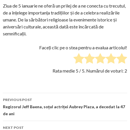
Ziua de 5 ianuarie ne oferă un prilej de a ne conecta cu trecutul,
de a înțelege importanța tradițiilor și de a celebra realizările
umane. De la sărbători religioase la evenimente istorice și
aniversări culturale, această dată este încărcată de
semnificații.
Faceți clic pe o stea pentru a evalua articolul!
Rata medie
5
/ 5. Numărul de voturi:
2
Post
PREVIOUS POST
navigation
Regizorul Jeff Baena, soțul actriței Aubrey Plaza, a decedat la 47
de ani
NEXT POST