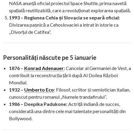
NASA anunță oficial proiectul Space Shuttle, prima navetă
spațială reutilizabilă, care a revoluționat explorarea spațială.
1993 – Regiunea Cehia și Slovacia se separă oficial:
Divizarea pașnică a Cehoslovaciei a intrat în istorie ca
„Divorțul de Catifea”.
Personalități născute pe 5 ianuarie
1876 –
Konrad Adenauer
:
Cancelar al Germaniei de Vest, a
contribuit la reconstrucția țării după Al Doilea Război
Mondial.
1932 –
Umberto Eco
:
Filosof, scriitor și semiotician italian,
cunoscut pentru romanul „Numele trandafirului”.
1986 – Deepika Padukone:
Actriță indiană de succes,
considerată una dintre cele mai talentate personalități din
Bollywood.