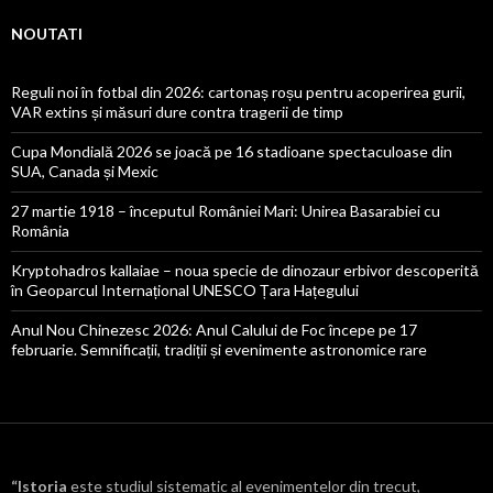
NOUTATI
Reguli noi în fotbal din 2026: cartonaș roșu pentru acoperirea gurii,
VAR extins și măsuri dure contra tragerii de timp
Cupa Mondială 2026 se joacă pe 16 stadioane spectaculoase din
SUA, Canada și Mexic
27 martie 1918 – începutul României Mari: Unirea Basarabiei cu
România
Kryptohadros kallaiae – noua specie de dinozaur erbivor descoperită
în Geoparcul Internațional UNESCO Țara Hațegului
Anul Nou Chinezesc 2026: Anul Calului de Foc începe pe 17
februarie. Semnificații, tradiții și evenimente astronomice rare
“Istoria
este studiul sistematic al evenimentelor din trecut,