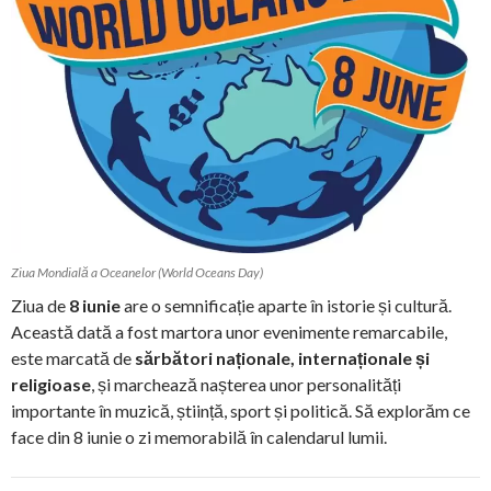
Ziua Mondială a Oceanelor (World Oceans Day)
Ziua de
8 iunie
are o semnificație aparte în istorie și cultură.
Această dată a fost martora unor evenimente remarcabile,
este marcată de
sărbători naționale, internaționale și
religioase
, și marchează nașterea unor personalități
importante în muzică, știință, sport și politică. Să explorăm ce
face din 8 iunie o zi memorabilă în calendarul lumii.