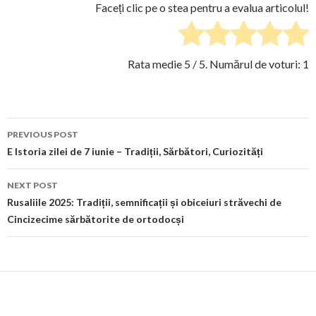
Faceți clic pe o stea pentru a evalua articolul!
Rata medie
5
/ 5. Numărul de voturi:
1
Post
PREVIOUS POST
navigation
E Istoria zilei de 7 iunie – Tradiții, Sărbători, Curiozități
NEXT POST
Rusaliile 2025: Tradiții, semnificații și obiceiuri străvechi de
Cincizecime sărbătorite de ortodocși