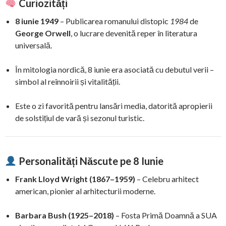
Curiozități
8 iunie 1949
– Publicarea romanului distopic
1984
de
George Orwell
, o lucrare devenită reper în literatura
universală.
În mitologia nordică, 8 iunie era asociată cu debutul verii –
simbol al reînnoirii și vitalității.
Este o zi favorită pentru lansări media, datorită apropierii
de solstițiul de vară și sezonul turistic.
Personalități Născute pe 8 Iunie
Frank Lloyd Wright (1867–1959)
– Celebru arhitect
american, pionier al arhitecturii moderne.
Barbara Bush (1925–2018)
– Fosta Primă Doamnă a SUA