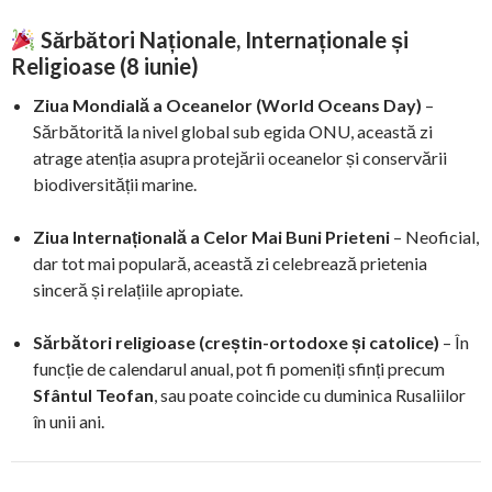
Sărbători Naționale, Internaționale și
Religioase (8 iunie)
Ziua Mondială a Oceanelor (World Oceans Day)
–
Sărbătorită la nivel global sub egida ONU, această zi
atrage atenția asupra protejării oceanelor și conservării
biodiversității marine.
Ziua Internațională a Celor Mai Buni Prieteni
– Neoficial,
dar tot mai populară, această zi celebrează prietenia
sinceră și relațiile apropiate.
Sărbători religioase (creștin-ortodoxe și catolice)
– În
funcție de calendarul anual, pot fi pomeniți sfinți precum
Sfântul Teofan
, sau poate coincide cu duminica Rusaliilor
în unii ani.