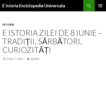
Search
E Istoria Enciclopedie Universala
SKIP
PRIMAR
TO
MENU
CONTENT
ISTORIE
E ISTORIA ZILEI DE 8 IUNIE –
TRADIȚII, SĂRBĂTORI,
CURIOZITĂȚI
JUNE 7, 2025
ADMIN