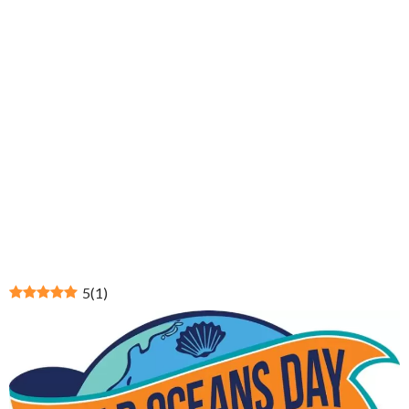
5
(
1
)