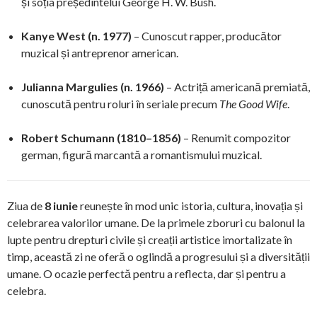
și soția președintelui George H. W. Bush.
Kanye West (n. 1977)
– Cunoscut rapper, producător
muzical și antreprenor american.
Julianna Margulies (n. 1966)
– Actriță americană premiată,
cunoscută pentru roluri în seriale precum
The Good Wife
.
Robert Schumann (1810–1856)
– Renumit compozitor
german, figură marcantă a romantismului muzical.
Ziua de
8 iunie
reunește în mod unic istoria, cultura, inovația și
celebrarea valorilor umane. De la primele zboruri cu balonul la
lupte pentru drepturi civile și creații artistice imortalizate în
timp, această zi ne oferă o oglindă a progresului și a diversității
umane. O ocazie perfectă pentru a reflecta, dar și pentru a
celebra.