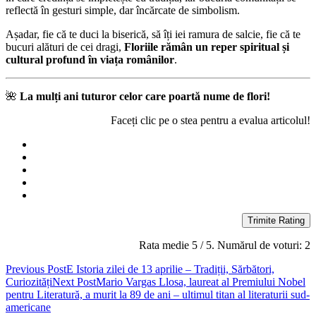
reflectă în gesturi simple, dar încărcate de simbolism.
Așadar, fie că te duci la biserică, să îți iei ramura de salcie, fie că te
bucuri alături de cei dragi,
Floriile rămân un reper spiritual și
cultural profund în viața românilor
.
🌺
La mulți ani tuturor celor care poartă nume de flori!
Faceți clic pe o stea pentru a evalua articolul!
Trimite Rating
Rata medie
5
/ 5. Numărul de voturi:
2
Post
Previous Post
E Istoria zilei de 13 aprilie – Tradiții, Sărbători,
Curiozități
Next Post
Mario Vargas Llosa, laureat al Premiului Nobel
navigation
pentru Literatură, a murit la 89 de ani – ultimul titan al literaturii sud-
americane