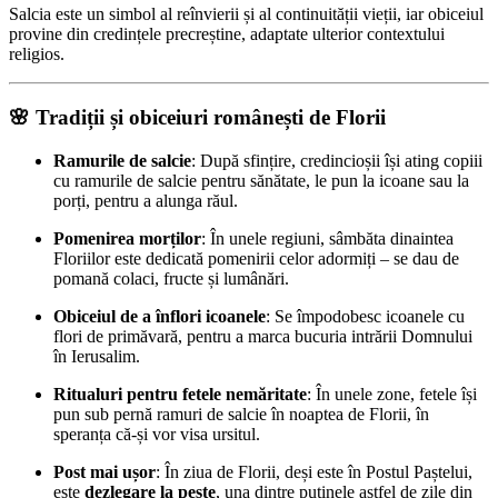
Salcia este un simbol al reînvierii și al continuității vieții, iar obiceiul
provine din credințele precreștine, adaptate ulterior contextului
religios.
🌸 Tradiții și obiceiuri românești de Florii
Ramurile de salcie
: După sfințire, credincioșii își ating copiii
cu ramurile de salcie pentru sănătate, le pun la icoane sau la
porți, pentru a alunga răul.
Pomenirea morților
: În unele regiuni, sâmbăta dinaintea
Floriilor este dedicată pomenirii celor adormiți – se dau de
pomană colaci, fructe și lumânări.
Obiceiul de a înflori icoanele
: Se împodobesc icoanele cu
flori de primăvară, pentru a marca bucuria intrării Domnului
în Ierusalim.
Ritualuri pentru fetele nemăritate
: În unele zone, fetele își
pun sub pernă ramuri de salcie în noaptea de Florii, în
speranța că-și vor visa ursitul.
Post mai ușor
: În ziua de Florii, deși este în Postul Paștelui,
este
dezlegare la pește
, una dintre puținele astfel de zile din