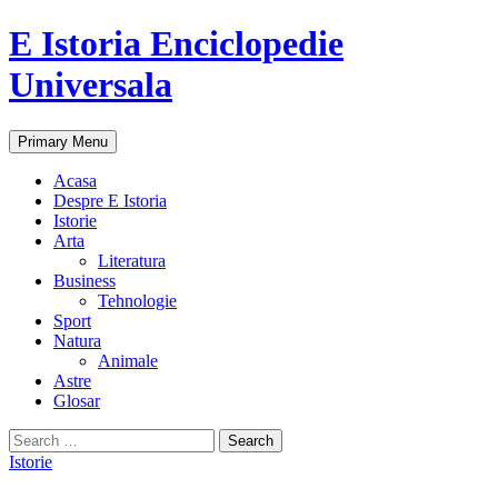
E Istoria Enciclopedie
Universala
Search
Skip
Primary Menu
to
content
Acasa
Despre E Istoria
Istorie
Arta
Literatura
Business
Tehnologie
Sport
Natura
Animale
Astre
Glosar
Search
for:
Istorie