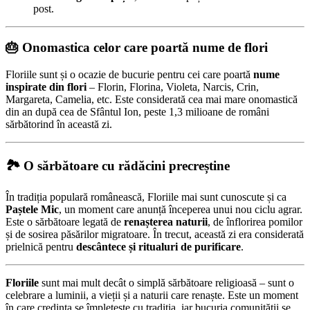
post.
🎂 Onomastica celor care poartă nume de flori
Floriile sunt și o ocazie de bucurie pentru cei care poartă
nume
inspirate din flori
– Florin, Florina, Violeta, Narcis, Crin,
Margareta, Camelia, etc. Este considerată cea mai mare onomastică
din an după cea de Sfântul Ion, peste 1,3 milioane de români
sărbătorind în această zi.
🏞️ O sărbătoare cu rădăcini precreștine
În tradiția populară românească, Floriile mai sunt cunoscute și ca
Paștele Mic
, un moment care anunță începerea unui nou ciclu agrar.
Este o sărbătoare legată de
renașterea naturii
, de înflorirea pomilor
și de sosirea păsărilor migratoare. În trecut, această zi era considerată
prielnică pentru
descântece și ritualuri de purificare
.
Floriile
sunt mai mult decât o simplă sărbătoare religioasă – sunt o
celebrare a luminii, a vieții și a naturii care renaște. Este un moment
în care credința se împletește cu tradiția, iar bucuria comunității se