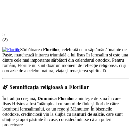
5
(
2
)
Sărbătoarea
Floriilor
, celebrată cu o săptămână înainte de
Paște, marchează intrarea triumfală a lui Iisus în Ierusalim și este una
dintre cele mai importante sărbători din calendarul ortodox. Pentru
români, Floriile nu sunt doar un moment de reflecție religioasă, ci și
o ocazie de a celebra natura, viața și renașterea spirituală.
🌿 Semnificația religioasă a Floriilor
În tradiția creștină,
Duminica Floriilor
amintește de ziua în care
Iisus Hristos a fost întâmpinat cu ramuri de finic și flori de către
locuitorii Ierusalimului, ca un rege și Mântuitor. În bisericile
ortodoxe, credincioșii vin la slujbă cu
ramuri de salcie
, care sunt
sfințite și apoi păstrate în case, considerându-se că au puteri
protectoare.