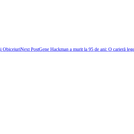
i Obiceiuri
Next Post
Gene Hackman a murit la 95 de ani: O carieră leg