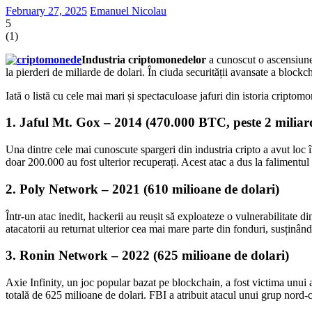
February 27, 2025
Emanuel Nicolau
5
(
1
)
Industria criptomonedelor
a cunoscut o ascensiune r
la pierderi de miliarde de dolari. În ciuda securității avansate a blockcha
Iată o listă cu cele mai mari și spectaculoase jafuri din istoria criptom
1. Jaful Mt. Gox – 2014 (470.000 BTC, peste 2 miliard
Una dintre cele mai cunoscute spargeri din industria cripto a avut loc
doar 200.000 au fost ulterior recuperați. Acest atac a dus la falimentul 
2. Poly Network – 2021 (610 milioane de dolari)
Într-un atac inedit, hackerii au reușit să exploateze o vulnerabilitate
atacatorii au returnat ulterior cea mai mare parte din fonduri, susținând
3. Ronin Network – 2022 (625 milioane de dolari)
Axie Infinity, un joc popular bazat pe blockchain, a fost victima unui
totală de 625 milioane de dolari. FBI a atribuit atacul unui grup nord-