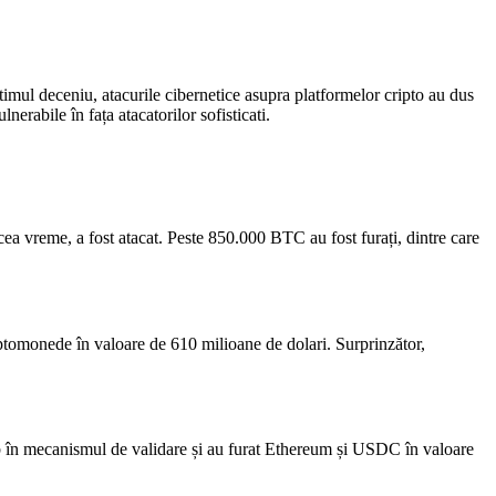
ltimul deceniu, atacurile cibernetice asupra platformelor cripto au dus
nerabile în fața atacatorilor sofisticati.
ea vreme, a fost atacat. Peste 850.000 BTC au fost furați, dintre care
riptomonede în valoare de 610 milioane de dolari. Surprinzător,
lab în mecanismul de validare și au furat Ethereum și USDC în valoare