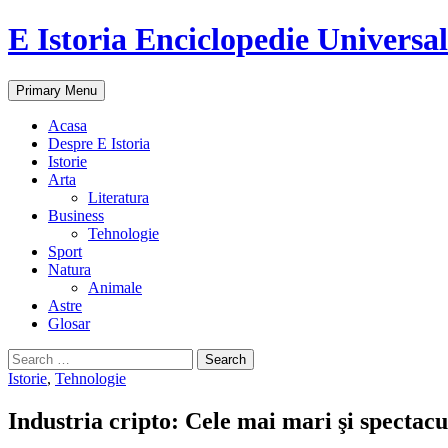
E Istoria Enciclopedie Universa
Search
Skip
Primary Menu
to
content
Acasa
Despre E Istoria
Istorie
Arta
Literatura
Business
Tehnologie
Sport
Natura
Animale
Astre
Glosar
Search
for:
Istorie
,
Tehnologie
Industria cripto: Cele mai mari şi spectacul