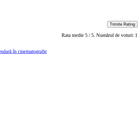
Trimite Rating
Rata medie
5
/ 5. Numărul de voturi:
1
endară în cinematografie