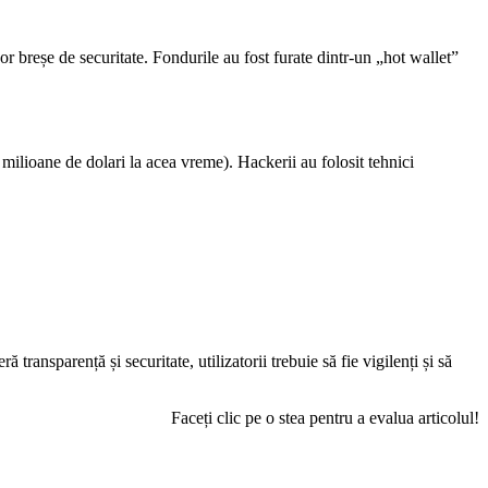
breșe de securitate. Fondurile au fost furate dintr-un „hot wallet”
ilioane de dolari la acea vreme). Hackerii au folosit tehnici
transparență și securitate, utilizatorii trebuie să fie vigilenți și să
Faceți clic pe o stea pentru a evalua articolul!