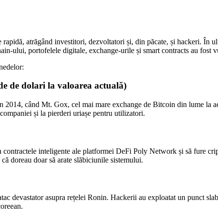
apidă, atrăgând investitori, dezvoltatori și, din păcate, și hackeri. În u
in-ului, portofelele digitale, exchange-urile și smart contracts au fost vul
onedelor:
e de dolari la valoarea actuală)
 în 2014, când Mt. Gox, cel mai mare exchange de Bitcoin din lume la ac
companiei și la pierderi uriașe pentru utilizatori.
 din contractele inteligente ale platformei DeFi Poly Network și să fure c
 că doreau doar să arate slăbiciunile sistemului.
 atac devastator asupra rețelei Ronin. Hackerii au exploatat un punct s
coreean.