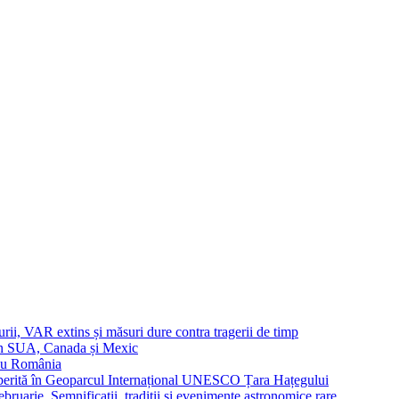
urii, VAR extins și măsuri dure contra tragerii de timp
in SUA, Canada și Mexic
 cu România
operită în Geoparcul Internațional UNESCO Țara Hațegului
uarie. Semnificații, tradiții și evenimente astronomice rare