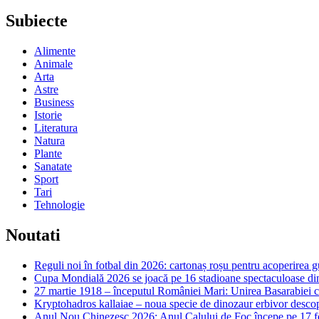
Subiecte
Alimente
Animale
Arta
Astre
Business
Istorie
Literatura
Natura
Plante
Sanatate
Sport
Tari
Tehnologie
Noutati
Reguli noi în fotbal din 2026: cartonaș roșu pentru acoperirea g
Cupa Mondială 2026 se joacă pe 16 stadioane spectaculoase d
27 martie 1918 – începutul României Mari: Unirea Basarabiei
Kryptohadros kallaiae – noua specie de dinozaur erbivor desc
Anul Nou Chinezesc 2026: Anul Calului de Foc începe pe 17 febr