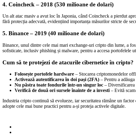
4. Coincheck – 2018 (530 milioane de dolari)
Un alt atac masiv a avut loc în Japonia, când Coincheck a pierdut apr
fără protecția adecvată, evidențiind importanța măsurilor stricte de secur
5. Binance – 2019 (40 milioane de dolari)
Binance, unul dintre cele mai mari exchange-uri cripto din lume, a fos
sofisticate, inclusiv phishing și malware, pentru a accesa portofelele uti
Cum să te protejezi de atacurile cibernetice în cripto?
Folosește portofele hardware
– Stocarea criptomonedelor offli
Activează autentificarea în doi pași (2FA)
– Pentru a adăuga u
Nu păstra toate fondurile într-un singur loc
– Diversificarea 
Verifică de două ori sursele înainte de a investi
– Evită scam-
Industria cripto continuă să evolueze, iar securitatea rămâne un factor cr
adopte cele mai bune practici pentru a-și proteja activele digitale.