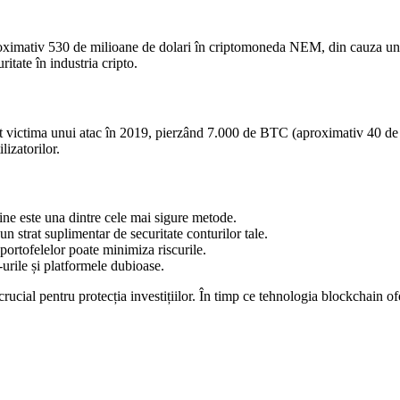
oximativ 530 de milioane de dolari în criptomoneda NEM, din cauza unor 
itate în industria cripto.
t victima unui atac în 2019, pierzând 7.000 de BTC (aproximativ 40 de m
lizatorilor.
ne este una dintre cele mai sigure metode.
n strat suplimentar de securitate conturilor tale.
portofelelor poate minimiza riscurile.
urile și platformele dubioase.
ucial pentru protecția investițiilor. În timp ce tehnologia blockchain oferă 