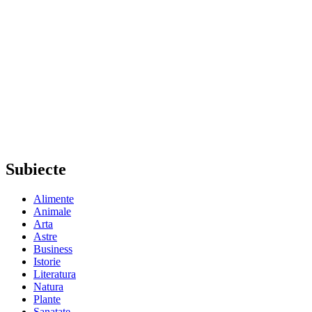
Subiecte
Alimente
Animale
Arta
Astre
Business
Istorie
Literatura
Natura
Plante
Sanatate