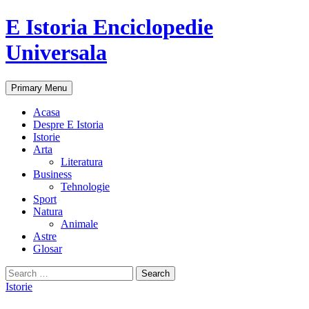
E Istoria Enciclopedie
Universala
Search
Skip
Primary Menu
to
content
Acasa
Despre E Istoria
Istorie
Arta
Literatura
Business
Tehnologie
Sport
Natura
Animale
Astre
Glosar
Search
for:
Istorie