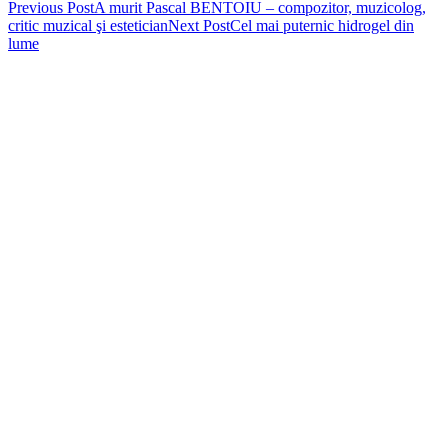
Post
Previous Post
A murit Pascal BENTOIU – compozitor, muzicolog,
critic muzical şi estetician
Next Post
Cel mai puternic hidrogel din
navigation
lume