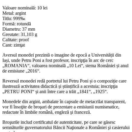
Valoare nominală: 10 lei
Metal: argint
Titlu: 999‰
Formă: rotundă
Diametru: 37 mm
Greutate: 31,103 g
Calitate: proof
Cant: zimţat
Aversul monedei prezintă o imagine de epocă a Universității din
Iași, unde Petru Poni a fost profesor, inscripţia în arc de cerc
„ROMANIA“, valoarea nominală „10 Lei“, stema României și anul
de emisiune „2016“.
Reversul monedei redă portretul lui Petru Poni și o compoziție care
ilustrează activitatea didactică și științifică a acestuia; inscripţia
„PETRU PONI“ și anii între care a trăit „1841“, „1925“.
Monedele din argint, ambalate în capsule de metacrilat transparent,
vor fi însoţite de broşuri de prezentare a emisiunii numismatice,
redactate în limbile română, engleză şi franceză.
Broşurile includ certificatul de autenticitate, pe care se găsesc
semnăturile guvernatorului Băncii Naţionale a României şi casierului