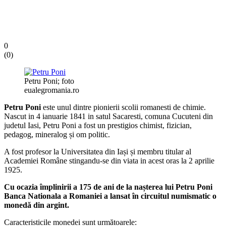
0
(
0
)
Petru Poni; foto
eualegromania.ro
Petru Poni
este unul dintre pionierii scolii romanesti de chimie.
Nascut in 4 ianuarie 1841 in satul Sacaresti, comuna Cucuteni din
judetul Iasi, Petru Poni a fost un prestigios chimist, fizician,
pedagog, mineralog și om politic.
A fost profesor la Universitatea din Iași și membru titular al
Academiei Române stingandu-se din viata in acest oras la 2 aprilie
1925.
Cu ocazia împlinirii a 175 de ani de la nașterea lui Petru Poni
Banca Nationala a Romaniei a lansat în circuitul numismatic o
monedă din argint.
Caracteristicile monedei sunt următoarele: