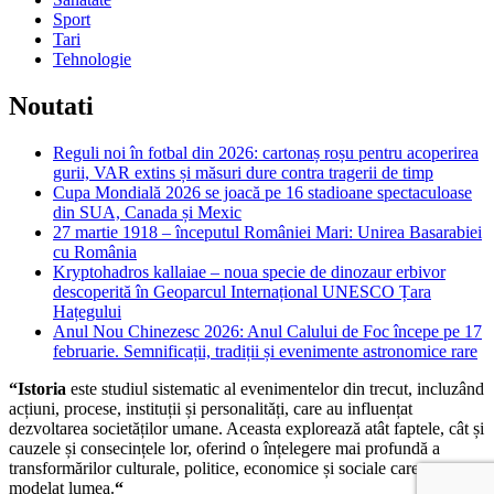
Sport
Tari
Tehnologie
Noutati
Reguli noi în fotbal din 2026: cartonaș roșu pentru acoperirea
gurii, VAR extins și măsuri dure contra tragerii de timp
Cupa Mondială 2026 se joacă pe 16 stadioane spectaculoase
din SUA, Canada și Mexic
27 martie 1918 – începutul României Mari: Unirea Basarabiei
cu România
Kryptohadros kallaiae – noua specie de dinozaur erbivor
descoperită în Geoparcul Internațional UNESCO Țara
Hațegului
Anul Nou Chinezesc 2026: Anul Calului de Foc începe pe 17
februarie. Semnificații, tradiții și evenimente astronomice rare
“Istoria
este studiul sistematic al evenimentelor din trecut, incluzând
acțiuni, procese, instituții și personalități, care au influențat
dezvoltarea societăților umane. Aceasta explorează atât faptele, cât și
cauzele și consecințele lor, oferind o înțelegere mai profundă a
transformărilor culturale, politice, economice și sociale care au
modelat lumea.
“