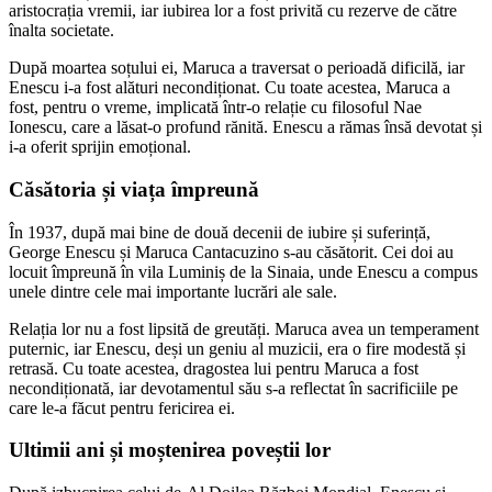
aristocrația vremii, iar iubirea lor a fost privită cu rezerve de către
înalta societate.
După moartea soțului ei, Maruca a traversat o perioadă dificilă, iar
Enescu i-a fost alături necondiționat. Cu toate acestea, Maruca a
fost, pentru o vreme, implicată într-o relație cu filosoful Nae
Ionescu, care a lăsat-o profund rănită. Enescu a rămas însă devotat și
i-a oferit sprijin emoțional.
Căsătoria și viața împreună
În 1937, după mai bine de două decenii de iubire și suferință,
George Enescu și Maruca Cantacuzino s-au căsătorit. Cei doi au
locuit împreună în vila Luminiș de la Sinaia, unde Enescu a compus
unele dintre cele mai importante lucrări ale sale.
Relația lor nu a fost lipsită de greutăți. Maruca avea un temperament
puternic, iar Enescu, deși un geniu al muzicii, era o fire modestă și
retrasă. Cu toate acestea, dragostea lui pentru Maruca a fost
necondiționată, iar devotamentul său s-a reflectat în sacrificiile pe
care le-a făcut pentru fericirea ei.
Ultimii ani și moștenirea poveștii lor