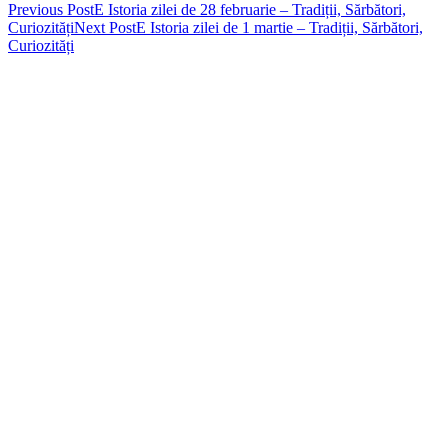
Post
Previous Post
E Istoria zilei de 28 februarie – Tradiții, Sărbători,
Curiozități
Next Post
E Istoria zilei de 1 martie – Tradiții, Sărbători,
navigation
Curiozități