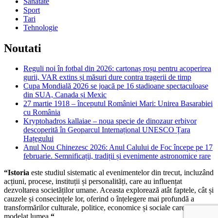
Sanatate
Sport
Tari
Tehnologie
Noutati
Reguli noi în fotbal din 2026: cartonaș roșu pentru acoperirea
gurii, VAR extins și măsuri dure contra tragerii de timp
Cupa Mondială 2026 se joacă pe 16 stadioane spectaculoase
din SUA, Canada și Mexic
27 martie 1918 – începutul României Mari: Unirea Basarabiei
cu România
Kryptohadros kallaiae – noua specie de dinozaur erbivor
descoperită în Geoparcul Internațional UNESCO Țara
Hațegului
Anul Nou Chinezesc 2026: Anul Calului de Foc începe pe 17
februarie. Semnificații, tradiții și evenimente astronomice rare
“Istoria
este studiul sistematic al evenimentelor din trecut, incluzând
acțiuni, procese, instituții și personalități, care au influențat
dezvoltarea societăților umane. Aceasta explorează atât faptele, cât și
cauzele și consecințele lor, oferind o înțelegere mai profundă a
transformărilor culturale, politice, economice și sociale care au
modelat lumea.
“