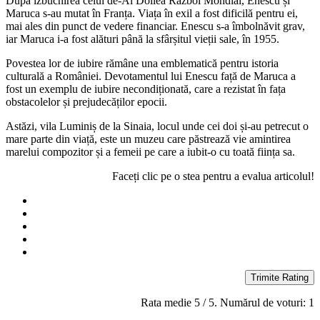
După izbucnirea celui de-Al Doilea Război Mondial, Enescu și
Maruca s-au mutat în Franța. Viața în exil a fost dificilă pentru ei,
mai ales din punct de vedere financiar. Enescu s-a îmbolnăvit grav,
iar Maruca i-a fost alături până la sfârșitul vieții sale, în 1955.
Povestea lor de iubire rămâne una emblematică pentru istoria
culturală a României. Devotamentul lui Enescu față de Maruca a
fost un exemplu de iubire necondiționată, care a rezistat în fața
obstacolelor și prejudecăților epocii.
Astăzi, vila Luminiș de la Sinaia, locul unde cei doi și-au petrecut o
mare parte din viață, este un muzeu care păstrează vie amintirea
marelui compozitor și a femeii pe care a iubit-o cu toată ființa sa.
Faceți clic pe o stea pentru a evalua articolul!
Trimite Rating
Rata medie
5
/ 5. Numărul de voturi:
1