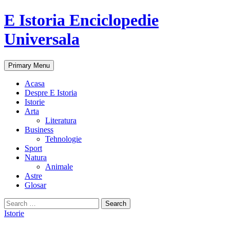
E Istoria Enciclopedie
Universala
Search
Skip
Primary Menu
to
content
Acasa
Despre E Istoria
Istorie
Arta
Literatura
Business
Tehnologie
Sport
Natura
Animale
Astre
Glosar
Search
for:
Istorie