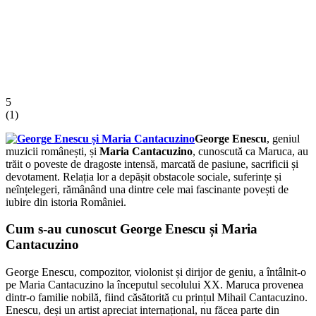
5
(
1
)
George Enescu
, geniul
muzicii românești, și
Maria Cantacuzino
, cunoscută ca Maruca, au
trăit o poveste de dragoste intensă, marcată de pasiune, sacrificii și
devotament. Relația lor a depășit obstacole sociale, suferințe și
neînțelegeri, rămânând una dintre cele mai fascinante povești de
iubire din istoria României.
Cum s-au cunoscut George Enescu și Maria
Cantacuzino
George Enescu, compozitor, violonist și dirijor de geniu, a întâlnit-o
pe Maria Cantacuzino la începutul secolului XX. Maruca provenea
dintr-o familie nobilă, fiind căsătorită cu prințul Mihail Cantacuzino.
Enescu, deși un artist apreciat internațional, nu făcea parte din