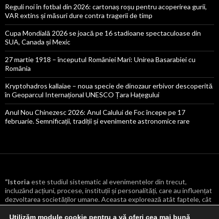
Reguli noi în fotbal din 2026: cartonaș roșu pentru acoperirea gurii,
VAR extins și măsuri dure contra tragerii de timp
Cupa Mondială 2026 se joacă pe 16 stadioane spectaculoase din
SUA, Canada și Mexic
27 martie 1918 – începutul României Mari: Unirea Basarabiei cu
România
Kryptohadros kallaiae – noua specie de dinozaur erbivor descoperită
în Geoparcul Internațional UNESCO Țara Hațegului
Anul Nou Chinezesc 2026: Anul Calului de Foc începe pe 17
februarie. Semnificații, tradiții și evenimente astronomice rare
“Istoria
este studiul sistematic al evenimentelor din trecut,
incluzând acțiuni, procese, instituții și personalități, care au influențat
dezvoltarea societăților umane. Aceasta explorează atât faptele, cât
și cauzele și consecințele lor, oferind o înțelegere mai profundă a
transformărilor culturale, politice, economice și sociale care au
Utilizăm module cookie pentru a vă oferi cea mai bună