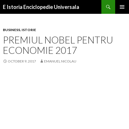
Search
E Istoria Enciclopedie Universala
SKIP
PRIMAR
TO
MENU
CONTENT
BUSINESS
,
ISTORIE
PREMIUL NOBEL PENTRU
ECONOMIE 2017
OCTOBER 9, 2017
EMANUEL NICOLAU