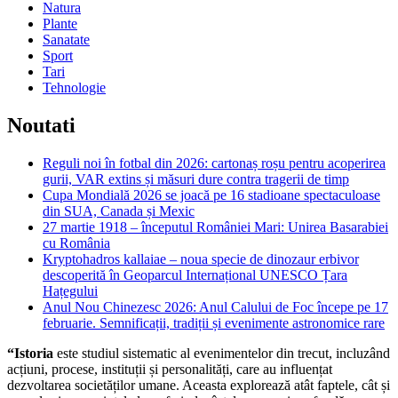
Natura
Plante
Sanatate
Sport
Tari
Tehnologie
Noutati
Reguli noi în fotbal din 2026: cartonaș roșu pentru acoperirea
gurii, VAR extins și măsuri dure contra tragerii de timp
Cupa Mondială 2026 se joacă pe 16 stadioane spectaculoase
din SUA, Canada și Mexic
27 martie 1918 – începutul României Mari: Unirea Basarabiei
cu România
Kryptohadros kallaiae – noua specie de dinozaur erbivor
descoperită în Geoparcul Internațional UNESCO Țara
Hațegului
Anul Nou Chinezesc 2026: Anul Calului de Foc începe pe 17
februarie. Semnificații, tradiții și evenimente astronomice rare
“Istoria
este studiul sistematic al evenimentelor din trecut, incluzând
acțiuni, procese, instituții și personalități, care au influențat
dezvoltarea societăților umane. Aceasta explorează atât faptele, cât și