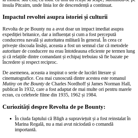
insula Pitcairn, unde linia lor de descendență a continuat.
Impactul revoltei asupra istoriei și culturii
Revolta de pe Bounty nu a avut doar un impact imediat asupra
expediției britanice, dar a influențat și cum a fost percepută
conducerea navală și autoritatea militară în general. În ceea ce
privește răscoala însăși, aceasta a fost un semnal clar că metodele
autoritare de conducere nu erau întotdeauna eficiente pe termen lung
și că relațiile dintre comandant și echipaj trebuiau să fie bazate pe
încredere și respect reciproc.
De asemenea, aceasta a inspirat o serie de lucrări literare și
cinematografice. Cea mai cunoscută dintre acestea este romanul
Mutiny on the Bounty
de Charles Nordhoff și James Norman Hall,
publicat în 1932, care a fost adaptat de mai multe ori pentru marele
ecran, cu celebrele filme din 1935, 1962 și 1984.
Curiozități despre Revolta de pe Bounty:
În ciuda faptului că Bligh a supraviețuit și a fost reinstalat în
Marina Regală, nu a mai avut niciodată o comandă
importantă.