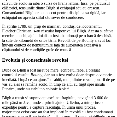
sclavii de acolo să aibă o sursă de hrană ieftină. Însă, pe parcursul
călătoriei, tensiunile dintre Bligh și echipajul său au crescut.
Comandantul Bligh era cunoscut pentru disciplina sa rigidă, iar
echipajul nu aprecia stilul său sever de conducere.
În aprilie 1789, un grup de marinari, conduși de locotenentul
Fletcher Christian, s-au răsculat împotriva lui Bligh. Acesta și câțiva
membri ai echipajului loiali au fost abandonați pe o barcă deschisă,
la sute de kilometri de orice țărm. Revoltă de pe Bounty a avut loc
într-un context de nemulțumire față de autoritatea excesivă a
căpitanului și de condițiile grele de muncă.
Evoluția și consecințele revoltei
După ce Bligh a fost lăsat pe mare, echipajul rebel a preluat
controlul vasului
Bounty
, dar nu a fost vorba doar despre o victorie
imediată. După ce au ajuns în Tahiti, mulți dintre revoluționarii de pe
vas au ales să rămână acolo, în timp ce alții au fugit spre insula
Pitcairn, unde au stabilit o colonie izolată.
Bligh a reușit să supraviețuiască naufragiului, navigând 3.600 de
mile până în Java, unde a primit ajutor. Ulterior, a întreprins o
expediție pentru a captura răsculații. În urma unui proces,
majoritatea celor care au fost implicați în revoltă au fost condamnați
la moarte sau exil, cu toate că unii au reușit să scape, stabilindu-se pe