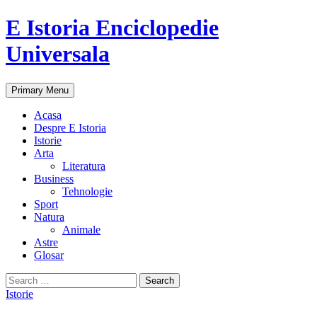
E Istoria Enciclopedie
Universala
Search
Skip
Primary Menu
to
content
Acasa
Despre E Istoria
Istorie
Arta
Literatura
Business
Tehnologie
Sport
Natura
Animale
Astre
Glosar
Search
for:
Istorie