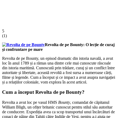
5
(
1
)
Revolta de pe Bounty: O lecție de curaj
și confruntare pe mare
Revolta de pe Bounty, un episod dramatic din istoria navală, a avut
loc în anul 1789 și a rămas una dintre cele mai cunoscute răscoale
din istoria maritimă. Cunoscută prin trădare, curaj și un conflict între
autoritate și libertate, această revoltă a fost sursa a numeroase cărți,
filme și legende. Cum a început și ce impact a avut asupra navigației
și a relațiilor coloniale, vom explora în acest articol.
Cum a început Revolta de pe Bounty?
Revolta a avut loc pe vasul HMS
Bounty
, comandat de căpitanul
William Bligh, un ofițer britanic cunoscut pentru stilul său autoritar
de conducere. Expediția avea ca scop transportul unui încărcături de
copaci de pâine din Tahiti către Indiile de Vest, pentru a-i ajuta pe