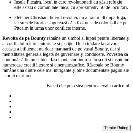
Insula Pitcairn, locul în care revoluționarii au găsit refugiu,
este astăzi o comunitate mică, cu aproximativ 50 de locuitori.
Fletcher Christian, liderul revoltei, nu a trăit mult după fugă,
iar sursele istorice sugerează că a fost ucis de coloniștii de pe
Pitcairn în urma unor conflicte interne.
Revolta de pe Bounty
rămâne un simbol al luptei pentru libertate și
al conflictului între autoritate și justiție. De la trădare la salvare,
aceasta a influențat nu doar marinarii de pe vasul
Bounty
, dar și
mentalitatea generală legată de guvernare și conducere. Povestea sa
continuă să fie un subiect fascinant, studiindu-se în școli și inspirând
numeroase creații literare și cinematografice. Răscoala pe Bounty
rămâne una dintre cele mai intrigante și bine documentate pagini ale
istoriei maritime.
Faceți clic pe o stea pentru a evalua articolul!
Trimite Rating