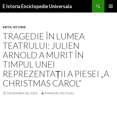
Search
E Istoria Enciclopedie Universala
SKIP
PRIMAR
TO
MENU
CONTENT
ARTA
,
ISTORIE
TRAGEDIE ÎN LUMEA
TEATRULUI: JULIEN
ARNOLD A MURIT ÎN
TIMPUL UNEI
REPREZENTAȚII A PIESEI „A
CHRISTMAS CAROL”
NOVEMBER 28, 2024
EMANUEL NICOLAU