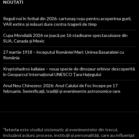
NOUTATI
Reguli noi în fotbal din 2026: cartonaș roșu pentru acoperirea gurii,
VAR extins și măsuri dure contra tragerii de timp
Cupa Mondială 2026 se joacă pe 16 stadioane spectaculoase din
SUA, Canada și Mexic
27 martie 1918 – începutul României Mari: Unirea Basarabiei cu
România
Kryptohadros kallaiae – noua specie de dinozaur erbivor descoperită
în Geoparcul Internațional UNESCO Țara Hațegului
Anul Nou Chinezesc 2026: Anul Calului de Foc începe pe 17
februarie. Semnificații, tradiții și evenimente astronomice rare
“Istoria
este studiul sistematic al evenimentelor din trecut,
incluzând acțiuni, procese, instituții și personalități, care au influențat