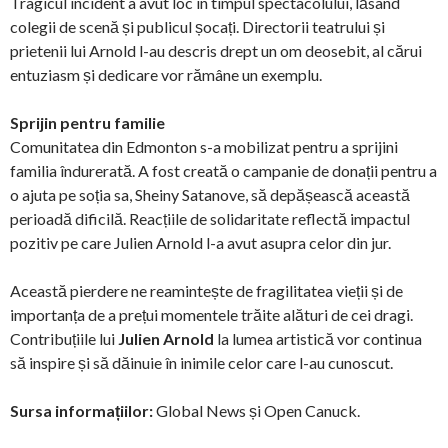
Tragicul incident a avut loc în timpul spectacolului, lăsând
colegii de scenă și publicul șocați. Directorii teatrului și
prietenii lui Arnold l-au descris drept un om deosebit, al cărui
entuziasm și dedicare vor rămâne un exemplu.
Sprijin pentru familie
Comunitatea din Edmonton s-a mobilizat pentru a sprijini
familia îndurerată. A fost creată o campanie de donații pentru a
o ajuta pe soția sa, Sheiny Satanove, să depășească această
perioadă dificilă. Reacțiile de solidaritate reflectă impactul
pozitiv pe care Julien Arnold l-a avut asupra celor din jur.
Această pierdere ne reamintește de fragilitatea vieții și de
importanța de a prețui momentele trăite alături de cei dragi.
Contribuțiile lui
Julien Arnold
la lumea artistică vor continua
să inspire și să dăinuie în inimile celor care l-au cunoscut.
Sursa informațiilor:
Global News și Open Canuck.