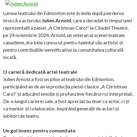
Lumea teatrului din Edmonton este în doliu după pierderea
bruscă a actorului
Julien Arnold
, care a decedat în timpul unei
reprezentații a piesei „A Christmas Carol” la Citadel Theatre,
pe 24 noiembrie 2024. Arnold, un veteran al scenei teatrale
canadiene, era bine cunoscut pentru talentul său artistic și
pentru contribuțiile semnificative la comunitatea culturală
locală.
O carieră dedicată artei teatrale
Julien Arnold a fost un pilon al teatrului din Edmonton,
participând an de an la producția piesei clasice „A Christmas
Carol” și aducând emoție și profunzime fiecărui rol interpretat.
De-a lungul carierei sale, a fost apreciat nu doar ca actor, ci și
ca mentor și colaborator, inspirând generații de actori și
iubitori de teatru.
Un gol imens pentru comunitate