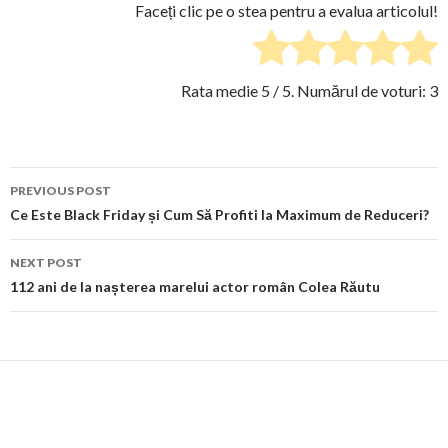
Faceți clic pe o stea pentru a evalua articolul!
Rata medie
5
/ 5. Numărul de voturi:
3
Post
PREVIOUS POST
navigation
Ce Este Black Friday și Cum Să Profiti la Maximum de Reduceri?
NEXT POST
112 ani de la nașterea marelui actor român Colea Răutu