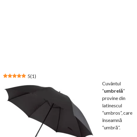
5
(
1
)
Cuvântul
“
umbrelă
”
provine din
latinescul
“umbros”, care
înseamnă
“umbră”.