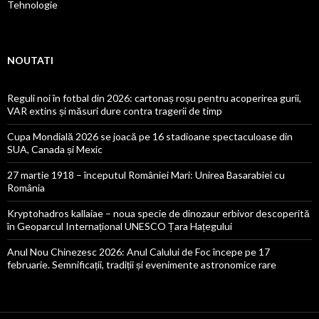
Tehnologie
NOUTATI
Reguli noi în fotbal din 2026: cartonaș roșu pentru acoperirea gurii,
VAR extins și măsuri dure contra tragerii de timp
Cupa Mondială 2026 se joacă pe 16 stadioane spectaculoase din
SUA, Canada și Mexic
27 martie 1918 – începutul României Mari: Unirea Basarabiei cu
România
Kryptohadros kallaiae – noua specie de dinozaur erbivor descoperită
în Geoparcul Internațional UNESCO Țara Hațegului
Anul Nou Chinezesc 2026: Anul Calului de Foc începe pe 17
februarie. Semnificații, tradiții și evenimente astronomice rare