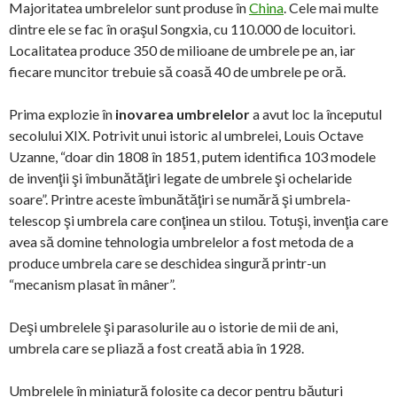
Majoritatea umbrelelor sunt produse în
China
. Cele mai multe
dintre ele se fac în oraşul Songxia, cu 110.000 de locuitori.
Localitatea produce 350 de milioane de umbrele pe an, iar
fiecare muncitor trebuie să coasă 40 de umbrele pe oră.
Prima explozie în
inovarea umbrelelor
a avut loc la începutul
secolului XIX. Potrivit unui istoric al umbrelei, Louis Octave
Uzanne, “doar din 1808 în 1851, putem identifica 103 modele
de invenţii şi îmbunătăţiri legate de umbrele şi ochelaride
soare”. Printre aceste îmbunătăţiri se numără şi umbrela-
telescop şi umbrela care conţinea un stilou. Totuşi, invenţia care
avea să domine tehnologia umbrelelor a fost metoda de a
produce umbrela care se deschidea singură printr-un
“mecanism plasat în mâner”.
Deşi umbrelele şi parasolurile au o istorie de mii de ani,
umbrela care se pliază a fost creată abia în 1928.
Umbrelele în miniatură folosite ca decor pentru băuturi