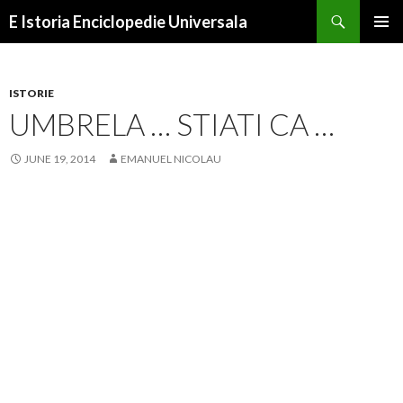
Search
E Istoria Enciclopedie Universala
SKIP
PRIMAR
TO
MENU
CONTENT
ISTORIE
UMBRELA … STIATI CA …
JUNE 19, 2014
EMANUEL NICOLAU