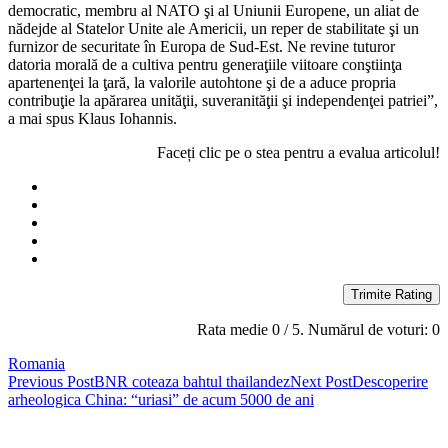
democratic, membru al NATO şi al Uniunii Europene, un aliat de
nădejde al Statelor Unite ale Americii, un reper de stabilitate şi un
furnizor de securitate în Europa de Sud-Est. Ne revine tuturor
datoria morală de a cultiva pentru generaţiile viitoare conştiinţa
apartenenţei la ţară, la valorile autohtone şi de a aduce propria
contribuţie la apărarea unităţii, suveranităţii şi independenţei patriei”,
a mai spus Klaus Iohannis.
Faceți clic pe o stea pentru a evalua articolul!
Trimite Rating
Rata medie
0
/ 5. Numărul de voturi:
0
Romania
Post
Previous Post
BNR coteaza bahtul thailandez
Next Post
Descoperire
arheologica China: “uriasi” de acum 5000 de ani
navigation