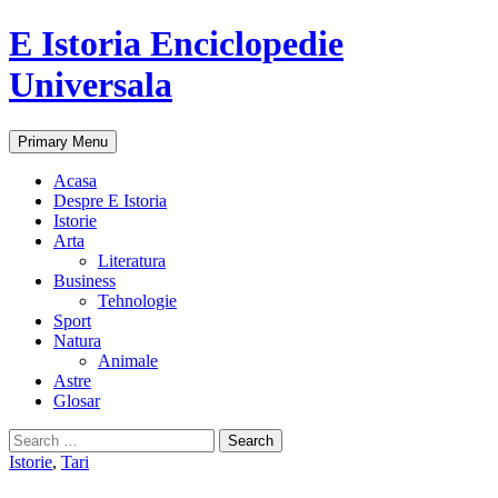
E Istoria Enciclopedie
Universala
Search
Skip
Primary Menu
to
content
Acasa
Despre E Istoria
Istorie
Arta
Literatura
Business
Tehnologie
Sport
Natura
Animale
Astre
Glosar
Search
for:
Istorie
,
Tari