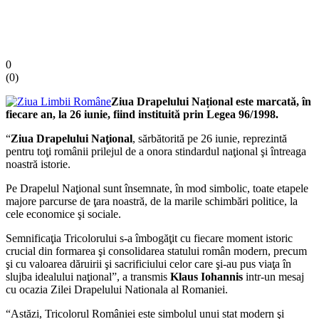
0
(
0
)
Ziua Drapelului Național este marcată, în
fiecare an, la 26 iunie, fiind instituită prin Legea 96/1998.
“
Ziua Drapelului Naţional
, sărbătorită pe 26 iunie, reprezintă
pentru toţi românii prilejul de a onora stindardul naţional şi întreaga
noastră istorie.
Pe Drapelul Naţional sunt însemnate, în mod simbolic, toate etapele
majore parcurse de ţara noastră, de la marile schimbări politice, la
cele economice şi sociale.
Semnificaţia Tricolorului s-a îmbogăţit cu fiecare moment istoric
crucial din formarea şi consolidarea statului român modern, precum
şi cu valoarea dăruirii şi sacrificiului celor care şi-au pus viaţa în
slujba idealului naţional”, a transmis
Klaus Iohannis
intr-un mesaj
cu ocazia Zilei Drapelului Nationala al Romaniei.
“Astăzi, Tricolorul României este simbolul unui stat modern şi