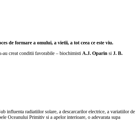
es de formare a omului, a vietii, a tot ceea ce este viu.
 s-au creat conditii favorabile – biochimisti
A.J. Oparin
si
J. B.
nfluenta radiatiilor solare, a descarcarilor electrice, a variatiilor de
apele Oceanului Primitiv si a apelor interioare, o adevarata supa