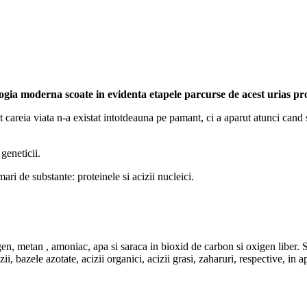
logia moderna scoate in evidenta etapele parcurse de acest urias proc
vit careia viata n-a existat intotdeauna pe pamant, ci a aparut atunci cand
geneticii.
ri de substante: proteinele si acizii nucleici.
 metan , amoniac, apa si saraca in bioxid de carbon si oxigen liber. Sub i
, bazele azotate, acizii organici, acizii grasi, zaharuri, respective, in 