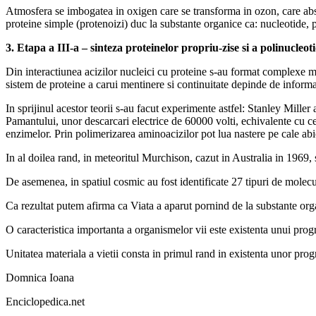
Atmosfera se imbogatea in oxigen care se transforma in ozon, care absor
proteine simple (protenoizi) duc la substante organice ca: nucleotide, po
3. Etapa a III-a – sinteza proteinelor propriu-zise si a polinucleot
Din interactiunea acizilor nucleici cu proteine s-au format complexe mai
sistem de proteine a carui mentinere si continuitate depinde de informat
In sprijinul acestor teorii s-au facut experimente astfel: Stanley Mill
Pamantului, unor descarcari electrice de 60000 volti, echivalente cu cele
enzimelor. Prin polimerizarea aminoacizilor pot lua nastere pe cale abiog
In al doilea rand, in meteoritul Murchison, cazut in Australia in 1969, s
De asemenea, in spatiul cosmic au fost identificate 27 tipuri de molec
Ca rezultat putem afirma ca Viata a aparut pornind de la substante orga
O caracteristica importanta a organismelor vii este existenta unui progra
Unitatea materiala a vietii consta in primul rand in existenta unor progr
Domnica Ioana
Enciclopedica.net