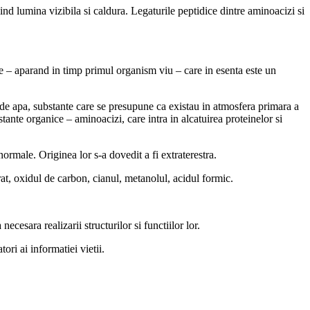
nd lumina vizibila si caldura. Legaturile peptidice dintre aminoacizi si
ine – aparand in timp primul organism viu – care in esenta este un
 de apa, substante care se presupune ca existau in atmosfera primara a
tante organice – aminoacizi, care intra in alcatuirea proteinelor si
normale. Originea lor s-a dovedit a fi extraterestra.
at, oxidul de carbon, cianul, metanolul, acidul formic.
cesara realizarii structurilor si functiilor lor.
ori ai informatiei vietii.