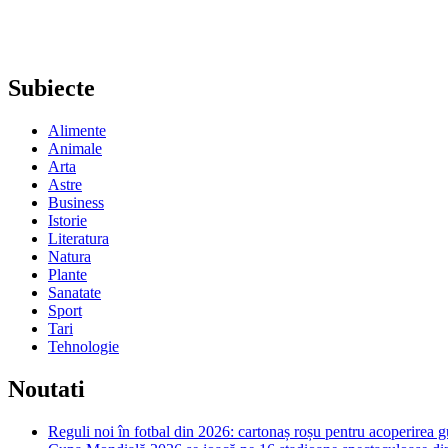
Subiecte
Alimente
Animale
Arta
Astre
Business
Istorie
Literatura
Natura
Plante
Sanatate
Sport
Tari
Tehnologie
Noutati
Reguli noi în fotbal din 2026: cartonaș roșu pentru acoperirea g