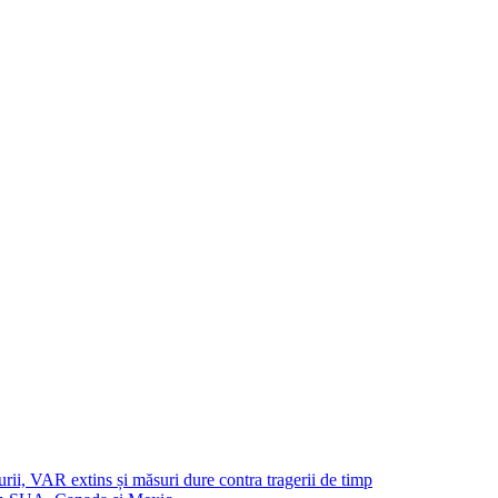
urii, VAR extins și măsuri dure contra tragerii de timp