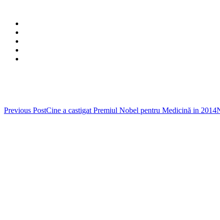
Post
Previous Post
Cine a castigat Premiul Nobel pentru Medicină in 2014
N
navigation