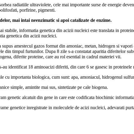
bea radiatiile ultraviolete, cele mai importante surse de energie deveni
lifosfati, porfirine, pigmenti.
idelor, mai intai neenzimatic si apoi catalizate de enzime.
 stabile, informatia genetica din acizii nucleici este translata in prote
ia genetica din acizii nucleici.
er a supus amestecul gazos format din amoniac, metan, hidrogen si vapori
 din timpul furtunilor. Dupa 8 zile s-a constatat aparitia diferitelor subs
ena, diferite proteine, care au rol esential in cadrul materiei vii.
-au identificat 18 aminoacizi diferiti, din care 6 se gasesc in proteinele 
ule cu importanta biologica, cum sunt: apa, amoniacul, hidrogenul sulfur
nice simple, amintite mai sus, sintetizate pe cale biogena.
m genetic alcatuit din gene in care este codificata biochimic informatia ne
ame genetice inregistrate in moleculele de acizi nucleici, adevarati purtat