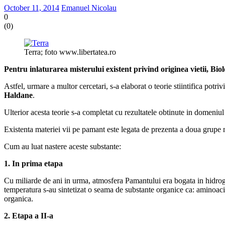
October 11, 2014
Emanuel Nicolau
0
(
0
)
Terra; foto www.libertatea.ro
Pentru inlaturarea misterului existent privind originea vietii, Bio
Astfel, urmare a multor cercetari, s-a elaborat o teorie stiintifica potri
Haldane
.
Ulterior acesta teorie s-a completat cu rezultatele obtinute in domeniul 
Existenta materiei vii pe pamant este legata de prezenta a doua grupe ma
Cum au luat nastere aceste substante:
1. In prima etapa
Cu miliarde de ani in urma, atmosfera Pamantului era bogata in hidrogen,
temperatura s-au sintetizat o seama de substante organice ca: aminoacizii
organica.
2. Etapa a II-a