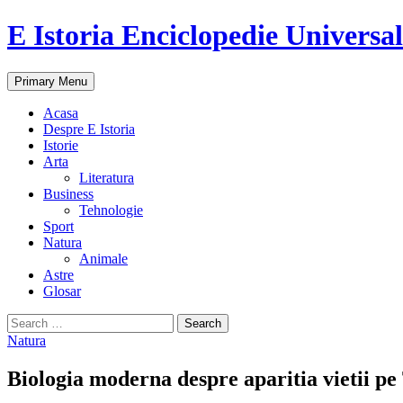
E Istoria Enciclopedie Universa
Search
Skip
Primary Menu
to
content
Acasa
Despre E Istoria
Istorie
Arta
Literatura
Business
Tehnologie
Sport
Natura
Animale
Astre
Glosar
Search
for:
Natura
Biologia moderna despre aparitia vietii pe