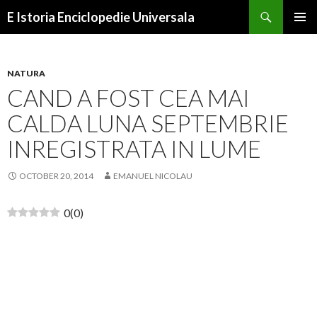
Search
E Istoria Enciclopedie Universala
SKIP
PRIMAR
TO
MENU
CONTENT
NATURA
CAND A FOST CEA MAI
CALDA LUNA SEPTEMBRIE
INREGISTRATA IN LUME
OCTOBER 20, 2014
EMANUEL NICOLAU
0
(
0
)