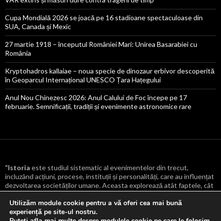
Cupa Mondială 2026 se joacă pe 16 stadioane spectaculoase din
SUA, Canada și Mexic
27 martie 1918 – începutul României Mari: Unirea Basarabiei cu
România
Kryptohadros kallaiae – noua specie de dinozaur erbivor descoperită
în Geoparcul Internațional UNESCO Țara Hațegului
Anul Nou Chinezesc 2026: Anul Calului de Foc începe pe 17
februarie. Semnificații, tradiții și evenimente astronomice rare
“Istoria
este studiul sistematic al evenimentelor din trecut,
incluzând acțiuni, procese, instituții și personalități, care au influențat
dezvoltarea societăților umane. Aceasta explorează atât faptele, cât
și cauzele și consecințele lor, oferind o înțelegere mai profundă a
Utilizăm module cookie pentru a vă oferi cea mai bună
transformărilor culturale, politice, economice și sociale care au
experiență pe site-ul nostru.
modelat lumea.
“
Puteți afla mai multe despre modulele cookie pe care le folosim