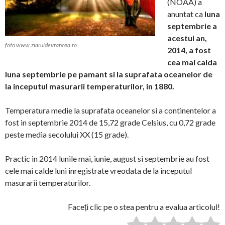
(NOAA) a
anuntat ca
luna
septembrie a
acestui an,
foto www.ziaruldevrancea.ro
2014, a fost
cea mai calda
luna septembrie pe pamant si la suprafata oceanelor de
la inceputul masurarii temperaturilor, in 1880.
Temperatura medie la suprafata oceanelor si a continentelor a
fost in septembrie 2014 de 15,72 grade Celsius, cu 0,72 grade
peste media secolului XX (15 grade).
Practic in 2014 lunile mai, iunie, august si septembrie au fost
cele mai calde luni inregistrate vreodata de la inceputul
masurarii temperaturilor.
Faceți clic pe o stea pentru a evalua articolul!