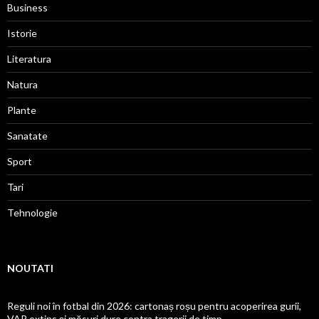
Business
Istorie
Literatura
Natura
Plante
Sanatate
Sport
Tari
Tehnologie
NOUTATI
Reguli noi în fotbal din 2026: cartonaș roșu pentru acoperirea gurii,
VAR extins și măsuri dure contra tragerii de timp