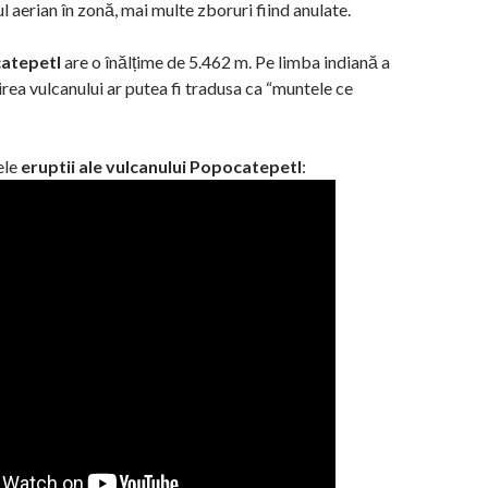
l aerian în zonă, mai multe zboruri fiind anulate.
atepetl
are o înălțime de 5.462 m. Pe limba indiană a
rea vulcanului ar putea fi tradusa ca “muntele ce
ele
eruptii ale vulcanului Popocatepetl
: