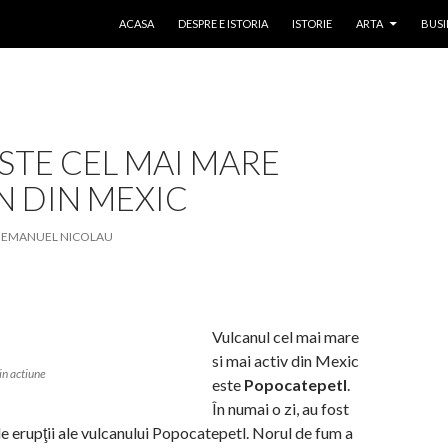
SKIP TO CONTENT
ACASA
DESPRE E ISTORIA
ISTORIE
ARTA
BUSI
STE CEL MAI MARE
N DIN MEXIC
EMANUEL NICOLAU
Vulcanul cel mai mare
si mai activ din Mexic
in actiune
este
Popocatepetl
.
În numai o zi, au fost
de erupţii ale vulcanului Popocatepetl. Norul de fum a