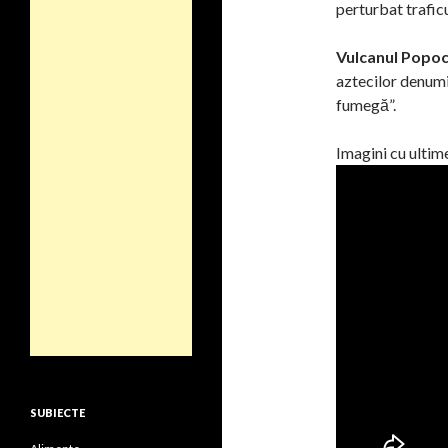
perturbat traficu
Vulcanul Popoc
aztecilor denumi
fumegă”.
Imagini cu ultim
SUBIECTE