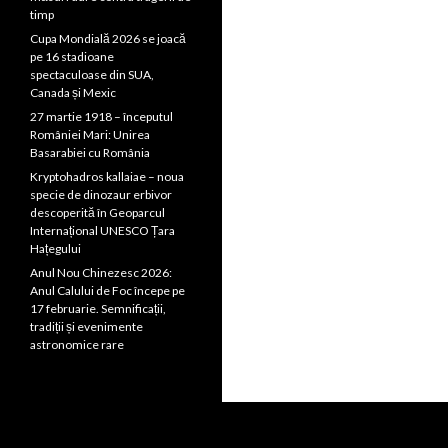
timp
Cupa Mondială 2026 se joacă
pe 16 stadioane
spectaculoase din SUA,
Canada și Mexic
27 martie 1918 – începutul
României Mari: Unirea
Basarabiei cu România
Kryptohadros kallaiae – noua
specie de dinozaur erbivor
descoperită în Geoparcul
Internațional UNESCO Țara
Hațegului
Anul Nou Chinezesc 2026:
Anul Calului de Foc începe pe
17 februarie. Semnificații,
tradiții și evenimente
astronomice rare