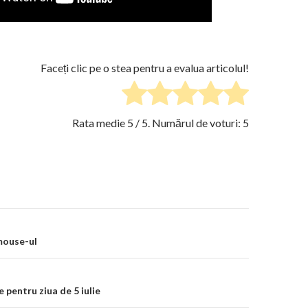
Faceți clic pe o stea pentru a evalua articolul!
Rata medie
5
/ 5. Numărul de voturi:
5
on
mouse-ul
e pentru ziua de 5 iulie