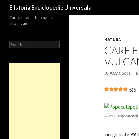
Search
E Istoria Enciclopedie Universala
Curiozitatea se trateaza cu
informatie
NATURA
Search
CARE E
for:
VULCA
JULY 5, 2013
5
(
5
)
Vulcanul Popocatepetl 
înregistrate 99 