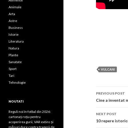
Alimente
Animale
Arta
Astre
Business
Istorie
Literatura
Natura
Plante
Sanatate
Sport
VULCANI
Tari
Tehnologie
Post
PREVIOUS POST
navigati
Cine a inventat 
NOUTATI
Reguli noi în fotbal din 2026:
NEXT POST
cartonaș roșu pentru
10 repere istoric
acoperirea gurii, VAR extins și
măsuri dure contra tragerii de