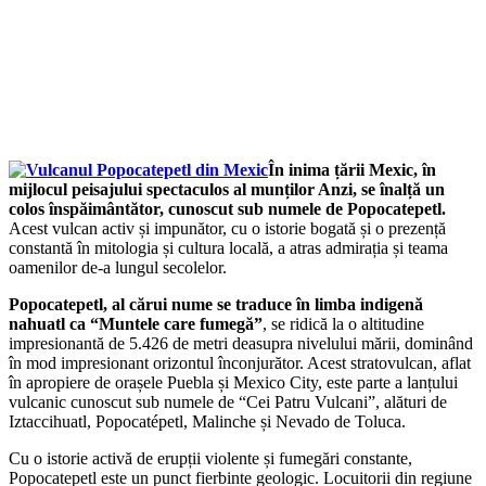
În inima țării Mexic, în
mijlocul peisajului spectaculos al munților Anzi, se înalță un
colos înspăimântător, cunoscut sub numele de Popocatepetl.
Acest vulcan activ și impunător, cu o istorie bogată și o prezență
constantă în mitologia și cultura locală, a atras admirația și teama
oamenilor de-a lungul secolelor.
Popocatepetl, al cărui nume se traduce în limba indigenă
nahuatl ca “Muntele care fumegă”
, se ridică la o altitudine
impresionantă de 5.426 de metri deasupra nivelului mării, dominând
în mod impresionant orizontul înconjurător. Acest stratovulcan, aflat
în apropiere de orașele Puebla și Mexico City, este parte a lanțului
vulcanic cunoscut sub numele de “Cei Patru Vulcani”, alături de
Iztaccihuatl, Popocatépetl, Malinche și Nevado de Toluca.
Cu o istorie activă de erupții violente și fumegări constante,
Popocatepetl este un punct fierbinte geologic. Locuitorii din regiune