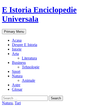
E Istoria Enciclopedie
Universala
Search
Skip
Primary Menu
to
content
Acasa
Despre E Istoria
Istorie
Arta
Literatura
Business
Tehnologie
Sport
Natura
Animale
Astre
Glosar
Search
for:
Natura
,
Tari