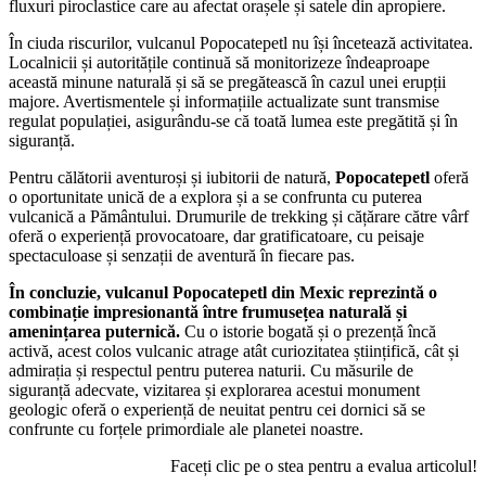
fluxuri piroclastice care au afectat orașele și satele din apropiere.
În ciuda riscurilor, vulcanul Popocatepetl nu își încetează activitatea.
Localnicii și autoritățile continuă să monitorizeze îndeaproape
această minune naturală și să se pregătească în cazul unei erupții
majore. Avertismentele și informațiile actualizate sunt transmise
regulat populației, asigurându-se că toată lumea este pregătită și în
siguranță.
Pentru călătorii aventuroși și iubitorii de natură,
Popocatepetl
oferă
o oportunitate unică de a explora și a se confrunta cu puterea
vulcanică a Pământului. Drumurile de trekking și cățărare către vârf
oferă o experiență provocatoare, dar gratificatoare, cu peisaje
spectaculoase și senzații de aventură în fiecare pas.
În concluzie, vulcanul Popocatepetl din Mexic reprezintă o
combinație impresionantă între frumusețea naturală și
amenințarea puternică.
Cu o istorie bogată și o prezență încă
activă, acest colos vulcanic atrage atât curiozitatea științifică, cât și
admirația și respectul pentru puterea naturii. Cu măsurile de
siguranță adecvate, vizitarea și explorarea acestui monument
geologic oferă o experiență de neuitat pentru cei dornici să se
confrunte cu forțele primordiale ale planetei noastre.
Faceți clic pe o stea pentru a evalua articolul!