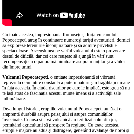
Cu toate acestea, impresionanta frumusețe și forța vulcanului
Popocatepetl atrag în continuare numeroși turiști aventurieri, dornici
să exploreze terenurile înconjurătoare și să admire priveliștile
spectaculoase. Ascensiunea pe vârful vulcanului este o provocare
destul de dificilă, dar cei care reușesc să ajungă în vârf sunt
recompensați cu o panoramă uimitoare asupra munților și a văilor
din împrejurimi.
Vulcanul Popocatepetl,
o entitate impresionantă și vibrantă,
reprezintă o amintire constantă a puterii naturii și a fragilității umane
în fața acesteia. În ciuda riscurilor pe care le implică, este greu să nu
te lași atras de fascinația acestui munte imens și a activității sale
tulburătoare.
De-a lungul istoriei, erupțiile vulcanului Popocatepetl au lăsat o
amprentă durabilă asupra peisajului și asupra comunităților
învecinate. Cenușa și lavă vulcanică au fertilizat solul din jur,
permițând agriculturii să prospere în regiune. Cu toate acestea,
erupțiile majore au adus și distrugere, generând avalanșe de noroi și