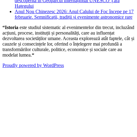
descoperită în Geoparcul Internațional UNESCO Țara
Hațegului
Anul Nou Chinezesc 2026: Anul Calului de Foc începe pe 17
februarie. Semnificații, tradiții și evenimente astronomice rare
“Istoria
este studiul sistematic al evenimentelor din trecut, incluzând
acțiuni, procese, instituții și personalități, care au influențat
dezvoltarea societăților umane. Aceasta explorează atât faptele, cât și
cauzele și consecințele lor, oferind o înțelegere mai profundă a
transformărilor culturale, politice, economice și sociale care au
modelat lumea.
“
Proudly powered by WordPress