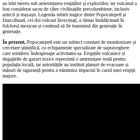
au trăit mereu sub amenințarea erupțiilor și exploziilor, iar vulcanul a
fost considerat sacru de către civilizațiile precolumbiene, inclusiv
aztecii și mayașii. Legenda iubirii tragice dintre Popocatepetl și
Iztaccihuatl, cei doi vulcani învecinați, a rămas înrădăcinată în
folclorul mexican și continuă să fie transmisă din generație în
generație.
În prezent,
Popocatepetl este un subiect constant de monitorizare și
cercetare științifică, cu echipamente specializate de supraveghere
care urmăresc îndeaproape activitatea sa. Erupțiile vulcanice și
degajările de gazuri toxice reprezintă o amenințare reală pentru
populația locală, iar autoritățile au instituit planuri de evacuare și
măsuri de siguranță pentru a minimiza impactul în cazul unei erupții
majore.