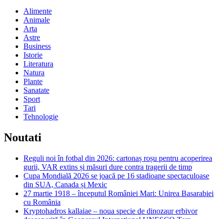
Alimente
Animale
Arta
Astre
Business
Istorie
Literatura
Natura
Plante
Sanatate
Sport
Tari
Tehnologie
Noutati
Reguli noi în fotbal din 2026: cartonaș roșu pentru acoperirea
gurii, VAR extins și măsuri dure contra tragerii de timp
Cupa Mondială 2026 se joacă pe 16 stadioane spectaculoase
din SUA, Canada și Mexic
27 martie 1918 – începutul României Mari: Unirea Basarabiei
cu România
Kryptohadros kallaiae – noua specie de dinozaur erbivor