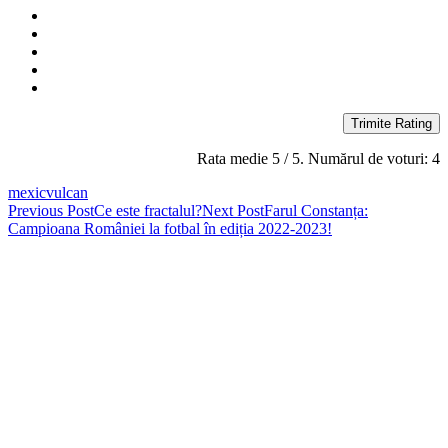
Trimite Rating
Rata medie
5
/ 5. Numărul de voturi:
4
mexic
vulcan
Post
Previous Post
Ce este fractalul?
Next Post
Farul Constanța:
Campioana României la fotbal în ediția 2022-2023!
navigation