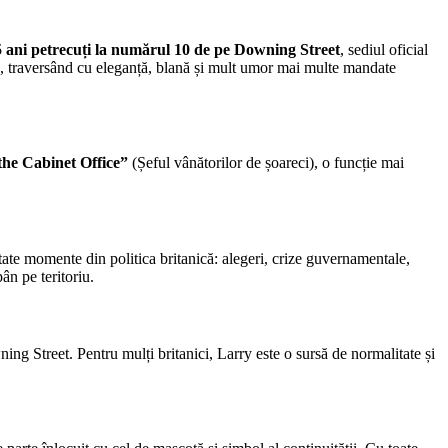
 ani petrecuți la numărul 10 de pe
Downing Street
, sediul oficial
ice, traversând cu eleganță, blană și mult umor mai multe mandate
the Cabinet Office”
(Șeful vânătorilor de șoareci), o funcție mai
tate momente din politica britanică: alegeri, crize guvernamentale,
ân pe teritoriu.
ng Street. Pentru mulți britanici, Larry este o sursă de normalitate și