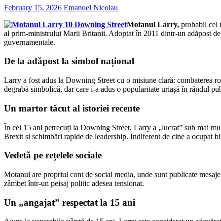
February 15, 2026
Emanuel Nicolau
Motanul Larry,
probabil cel
al prim-ministrului Marii Britanii. Adoptat în 2011 dintr-un adăpost de
guvernamentale.
De la adăpost la simbol național
Larry a fost adus la Downing Street cu o misiune clară: combaterea rozăt
degrabă simbolică, dar care i-a adus o popularitate uriașă în rândul publ
Un martor tăcut al istoriei recente
În cei 15 ani petrecuți la Downing Street, Larry a „lucrat” sub mai mul
Brexit și schimbări rapide de leadership. Indiferent de cine a ocupat bir
Vedetă pe rețelele sociale
Motanul are propriul cont de social media, unde sunt publicate mesaje i
zâmbet într-un peisaj politic adesea tensionat.
Un „angajat” respectat la 15 ani