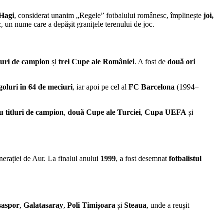
Hagi
, considerat unanim „Regele” fotbalului românesc, împlinește
joi,
c, un nume care a depășit granițele terenului de joc.
tluri de campion
și
trei Cupe ale României
. A fost de
două ori
goluri în 64 de meciuri
, iar apoi pe cel al
FC Barcelona
(1994–
u titluri de campion
,
două Cupe ale Turciei
,
Cupa UEFA
și
erației de Aur. La finalul anului
1999
, a fost desemnat
fotbalistul
saspor
,
Galatasaray
,
Poli Timișoara
și
Steaua
, unde a reușit