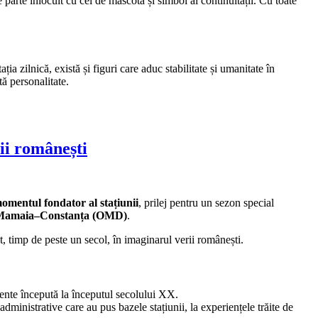
 parte înlocuit cu cel de mascotă și simbol al continuității. Cu toate
a zilnică, există și figuri care aduc stabilitate și umanitate în
tă personalitate.
ii românești
omentul fondator al stațiunii
, prilej pentru un sezon special
i Mamaia–Constanța (OMD)
.
t, timp de peste un secol, în imaginarul verii românești.
erente începută la începutul secolului XX.
administrative care au pus bazele stațiunii, la experiențele trăite de