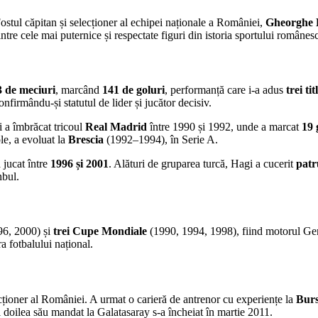
ostul căpitan și selecționer al echipei naționale a României,
Gheorghe 
tre cele mai puternice și respectate figuri din istoria sportului românes
3 de meciuri
, marcând
141 de goluri
, performanță care i-a adus
trei ti
confirmându-și statutul de lider și jucător decisiv.
i a îmbrăcat tricoul
Real Madrid
între 1990 și 1992, unde a marcat
19 
le, a evoluat la
Brescia
(1992–1994), în Serie A.
 jucat între
1996 și 2001
. Alături de gruparea turcă, Hagi a cucerit
patr
nbul.
6, 2000) și
trei Cupe Mondiale
(1990, 1994, 1998), fiind motorul Gen
a fotbalului național.
ecționer al României. A urmat o carieră de antrenor cu experiențe la
Bur
l doilea său mandat la Galatasaray s-a încheiat în martie 2011.