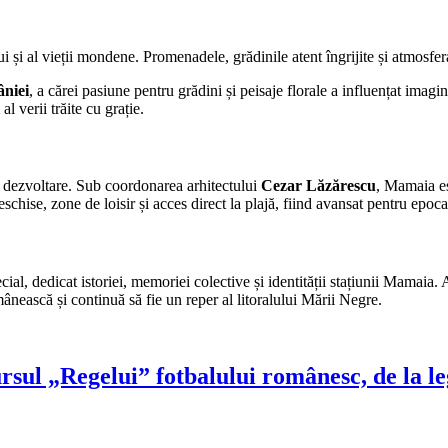
 și al vieții mondene. Promenadele, grădinile atent îngrijite și atmosfer
niei
, a cărei pasiune pentru grădini și peisaje florale a influențat imag
l verii trăite cu grație.
e dezvoltare. Sub coordonarea arhitectului
Cezar Lăzărescu
, Mamaia es
hise, zone de loisir și acces direct la plajă, fiind avansat pentru epoca
cial, dedicat istoriei, memoriei colective și identității stațiunii Mamai
ânească și continuă să fie un reper al litoralului Mării Negre.
rsul „Regelui” fotbalului românesc, de la l