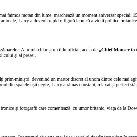
 mai faimos motan din lume, marchează un moment aniversar special:
15
 animale, Larry a devenit rapid o figură iconică a vieții politice britan
oarelor. A primit chiar și un titlu oficial, acela de
„Chief Mouser to 
icului și al presei.
ți prim-miniștri, devenind un martor discret al unora dintre cele mai agi
oul din spatele ușii negre, Larry a rămas constant, relaxat și perfect stăp
ronice și fotografii care comentează, cu umor britanic, viața de la Downi