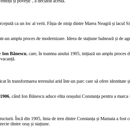
emoții și povești”, a declarat acesta.
epută ca un loc al verii. Fâșia de nisip dintre Marea Neagră și lacul Siutg
într-un amplu proces de modernizare. Ideea de stațiune balneară și de a
de
Ion Bănescu
, care, în toamna anului 1905, inițiază un amplu proces d
e vacanță.
cat în transformarea terenului arid într-un parc care să ofere identitate ș
 1906
, când Ion Bănescu aduce elita orașului Constanța pentru a marca i
ructurii. Încă din 1905, linia de tren dintre Constanța și Mamaia a fost co
ecte dintre oraș și stațiune.