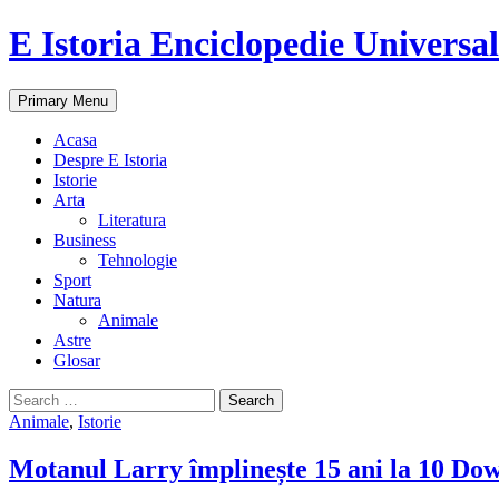
E Istoria Enciclopedie Universa
Search
Skip
Primary Menu
to
content
Acasa
Despre E Istoria
Istorie
Arta
Literatura
Business
Tehnologie
Sport
Natura
Animale
Astre
Glosar
Search
for:
Animale
,
Istorie
Motanul Larry împlinește 15 ani la 10 Downi