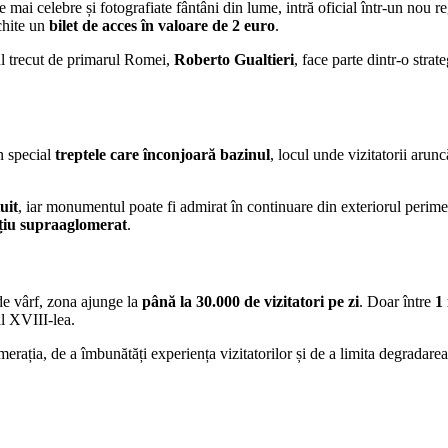
le mai celebre și fotografiate fântâni din lume, intră oficial într-un nou
chite un
bilet de acces în valoare de 2 euro
.
ul trecut de primarul Romei,
Roberto Gualtieri
, face parte dintr-o stra
în special
treptele care înconjoară bazinul
, locul unde vizitatorii arun
uit
, iar monumentul poate fi admirat în continuare din exteriorul perimet
ațiu supraaglomerat
.
de vârf, zona ajunge la
până la 30.000 de vizitatori pe zi
. Doar între
1
al XVIII-lea.
merația, de a îmbunătăți experiența vizitatorilor și de a limita degrada