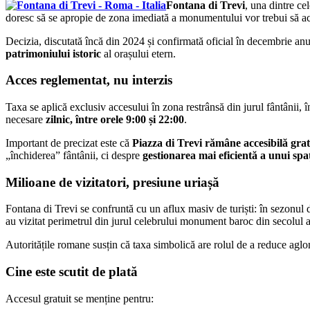
Fontana di Trevi
, una dintre ce
doresc să se apropie de zona imediată a monumentului vor trebui să a
Decizia, discutată încă din 2024 și confirmată oficial în decembrie an
patrimoniului istoric
al orașului etern.
Acces reglementat, nu interzis
Taxa se aplică exclusiv accesului în zona restrânsă din jurul fântânii, 
necesare
zilnic, între orele 9:00 și 22:00
.
Important de precizat este că
Piazza di Trevi rămâne accesibilă grat
„închiderea” fântânii, ci despre
gestionarea mai eficientă a unui sp
Milioane de vizitatori, presiune uriașă
Fontana di Trevi se confruntă cu un aflux masiv de turiști: în sezonul 
au vizitat perimetrul din jurul celebrului monument baroc din secolul 
Autoritățile romane susțin că taxa simbolică are rolul de a reduce aglo
Cine este scutit de plată
Accesul gratuit se menține pentru: