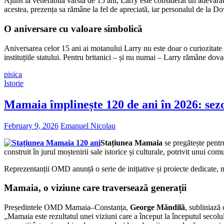
Ajuns la venerabila vârstă de 15 ani, Larry este considerat un adevărat 
acestea, prezența sa rămâne la fel de apreciată, iar personalul de la D
O aniversare cu valoare simbolică
Aniversarea celor 15 ani ai motanului Larry nu este doar o curiozitate si
instituțiile statului. Pentru britanici – și nu numai – Larry rămâne dov
pisica
Istorie
Mamaia împlinește 120 de ani în 2026: sezo
February 9, 2026
Emanuel Nicolau
Stațiunea Mamaia
se pregătește pent
construit în jurul moștenirii sale istorice și culturale, potrivit unui co
Reprezentanții OMD anunță o serie de inițiative și proiecte dedicate, m
Mamaia, o viziune care traversează generații
Președintele OMD Mamaia–Constanța,
George Măndilă
, subliniază 
„Mamaia este rezultatul unei viziuni care a început la începutul secolului