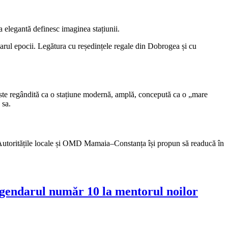
a elegantă definesc imaginea stațiunii.
inarul epocii. Legătura cu reședințele regale din Dobrogea și cu
te regândită ca o stațiune modernă, amplă, concepută ca o „mare
 sa.
a. Autoritățile locale și OMD Mamaia–Constanța își propun să readucă în
egendarul număr 10 la mentorul noilor