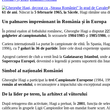
F
61 de ani
. Născut la
5 februarie 1965, la Săcele
, Hagi rămâne una din
Un palmares impresionant în România și în Europa
În primul eșalon al fotbalului românesc, Gheorghe Hagi a disputat
22
golgheter al campionatului
, în sezoanele
1984/1985
și
1985/1986
, 
Cariera internațională l-a purtat în campionate de elită. În Spania, Hag
1996), cu
7 goluri în 36 de partide
. Între cele două experiențe spanio
Apogeul carierei de club a venit însă la
Galatasaray Istanbul
, unde a
Supercupa Europei
, devenind o legendă și pentru suporterii din Ista
Simbol al naționalei României
Gheorghe Hagi a participat la
trei Campionate Europene
(1984, 199
român al secolului
, o recunoaștere a impactului său excepțional asupr
De la lider pe teren, la arhitect al viitorului
După retragerea din activitate, Hagi a preluat, în
2001
, funcția de sel
calificarea în grupele Ligii Campionilor într-un mandat foarte scurt. A