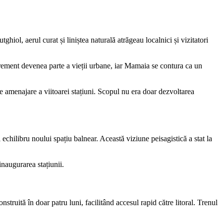
hiol, aerul curat și liniștea naturală atrăgeau localnici și vizitatori
grement devenea parte a vieții urbane, iar Mamaia se contura ca un
e amenajare a viitoarei stațiuni. Scopul nu era doar dezvoltarea
i echilibru noului spațiu balnear. Această viziune peisagistică a stat la
naugurarea stațiunii.
nstruită în doar patru luni, facilitând accesul rapid către litoral. Trenul