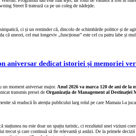
veteran. Programul său este mai lejer, iar rolul de vânător a fost în mare
owning Street îl tratează ca pe un coleg de nădejde.
mpatică, ci și un reminder că, dincolo de schimbările politice și de agitați
ada că uneori, cel mai longeviv „funcționar” este cel cu patru labe și mul
n aniversar dedicat istoriei și memoriei ver
ru un moment aniversar major.
Anul 2026 va marca 120 de ani de la m
municat transmis presei de
Organizația de Management al Destinație
enite să readucă în atenția publicului larg rolul pe care Mamaia l-a juca
că stațiunea nu este doar un spațiu turistic, ci rezultatul unei viziuni co
 trecut și care continuă să fie relevantă și astăzi. De la primele decizii 