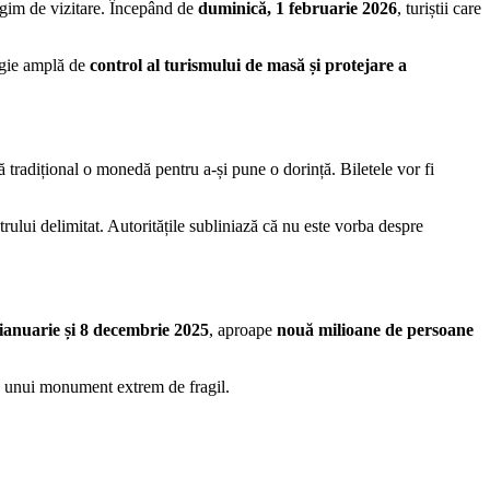
 regim de vizitare. Începând de
duminică, 1 februarie 2026
, turiștii care
tegie amplă de
control al turismului de masă și protejare a
că tradițional o monedă pentru a-și pune o dorință. Biletele vor fi
rului delimitat. Autoritățile subliniază că nu este vorba despre
 ianuarie și 8 decembrie 2025
, aproape
nouă milioane de persoane
rea unui monument extrem de fragil.