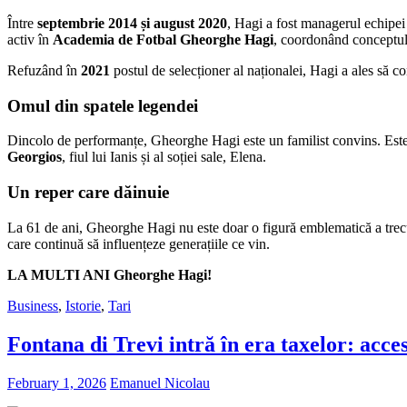
Între
septembrie 2014 și august 2020
, Hagi a fost managerul echipe
activ în
Academia de Fotbal Gheorghe Hagi
, coordonând conceptul t
Refuzând în
2021
postul de selecționer al naționalei, Hagi a ales să c
Omul din spatele legendei
Dincolo de performanțe, Gheorghe Hagi este un familist convins. Este
Georgios
, fiul lui Ianis și al soției sale, Elena.
Un reper care dăinuie
La 61 de ani, Gheorghe Hagi nu este doar o figură emblematică a trec
care continuă să influențeze generațiile ce vin.
LA MULTI ANI Gheorghe Hagi!
Business
,
Istorie
,
Tari
Fontana di Trevi intră în era taxelor: acce
February 1, 2026
Emanuel Nicolau