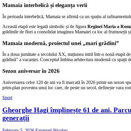
Mamaia interbelică și eleganța verii
În perioada interbelică, Mamaia se afirmă ca un spațiu al rafinamentului
Această etapă este legată simbolic și de figura
Reginei Maria a Româ
grădinile de flori a consolidat imaginea Mamaiei ca loc al frumuseții și a
Mamaia modernă, proiectul unei „mari grădini”
În a doua jumătate a secolului XX, stațiunea intră într-o nouă etapă d
grădină” a vacanței. Conceptul îmbina arhitectura modernă cu spații desc
Sezon aniversar în 2026
Aniversarea celor 120 de ani va fi marcată în 2026 printr-un sezon spe
prim-plan povestea unui loc care, de peste un secol, definește vara rom
Sport
Gheorghe Hagi împlinește 61 de ani. Parcu
generații
February 5, 2026
Emanuel Nicolau