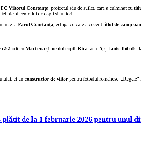
i
FC Viitorul Constanța
, proiectul său de suflet, care a culminat cu
tit
ehnic al centrului de copii și juniori.
ontinue la
Farul Constanța
, echipă cu care a cucerit
titlul de campioa
 căsătorit cu
Marilena
și are doi copii:
Kira
, actriță, și
Ianis
, fotbalist 
utului, ci un
constructor de viitor
pentru fotbalul românesc. „Regele” r
s plătit de la 1 februarie 2026 pentru unul d