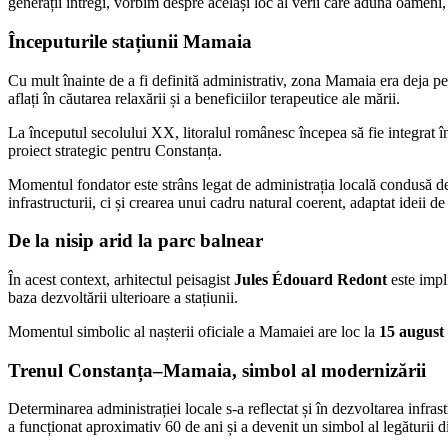
generații întregi, vorbim despre același loc al verii care adună oameni, 
Începuturile stațiunii Mamaia
Cu mult înainte de a fi definită administrativ, zona Mamaia era deja perc
aflați în căutarea relaxării și a beneficiilor terapeutice ale mării.
La începutul secolului XX, litoralul românesc începea să fie integrat 
proiect strategic pentru Constanța.
Momentul fondator este strâns legat de administrația locală condusă 
infrastructurii, ci și crearea unui cadru natural coerent, adaptat ideii d
De la nisip arid la parc balnear
În acest context, arhitectul peisagist
Jules Édouard Redont
este impli
baza dezvoltării ulterioare a stațiunii.
Momentul simbolic al nașterii oficiale a Mamaiei are loc la
15 august
Trenul Constanța–Mamaia, simbol al modernizării
Determinarea administrației locale s-a reflectat și în dezvoltarea infrast
a funcționat aproximativ 60 de ani și a devenit un simbol al legăturii dir