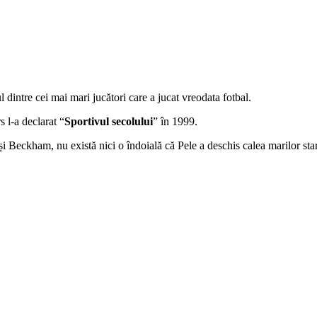
l dintre cei mai mari jucători care a jucat vreodata fotbal.
s l-a declarat “
Sportivul secolului
” în 1999.
și Beckham, nu există nici o îndoială că Pele a deschis calea marilor star