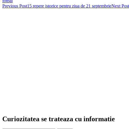
fotbal
Post
Previous Post
15 repere istorice pentru ziua de 21 septembrie
Next Pos
navigation
Curiozitatea se trateaza cu informatie