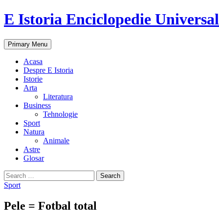
E Istoria Enciclopedie Universa
Search
Skip
Primary Menu
to
content
Acasa
Despre E Istoria
Istorie
Arta
Literatura
Business
Tehnologie
Sport
Natura
Animale
Astre
Glosar
Search
for:
Sport
Pele = Fotbal total