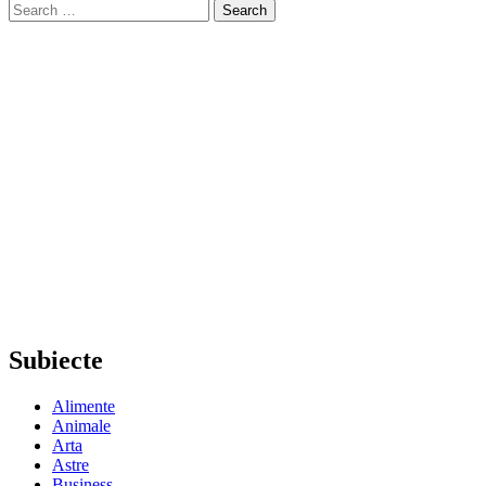
Search
for:
Subiecte
Alimente
Animale
Arta
Astre
Business