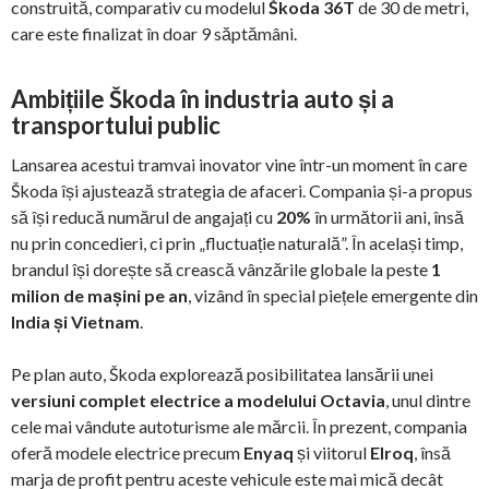
construită, comparativ cu modelul
Škoda 36T
de 30 de metri,
care este finalizat în doar 9 săptămâni.
Ambițiile Škoda în industria auto și a
transportului public
Lansarea acestui tramvai inovator vine într-un moment în care
Škoda își ajustează strategia de afaceri. Compania și-a propus
să își reducă numărul de angajați cu
20%
în următorii ani, însă
nu prin concedieri, ci prin „fluctuație naturală”. În același timp,
brandul își dorește să crească vânzările globale la peste
1
milion de mașini pe an
, vizând în special piețele emergente din
India și Vietnam
.
Pe plan auto, Škoda explorează posibilitatea lansării unei
versiuni complet electrice a modelului Octavia
, unul dintre
cele mai vândute autoturisme ale mărcii. În prezent, compania
oferă modele electrice precum
Enyaq
și viitorul
Elroq
, însă
marja de profit pentru aceste vehicule este mai mică decât