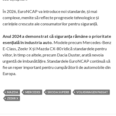
În 2026, EuroNCAP va introduce noi standarde, și mai
complexe, menite să reflecte progresele tehnologice și
cerințele crescute ale consumatorilor pentru siguranță.
Anul 2024 a demonstrat că siguranța rămâne o prioritate
esențială în industria auto.
Modele precum Mercedes-Benz
E-Class, Zeekr X și Mazda CX-80 ridică standardele pentru
viitor, în timp ce altele, precum Dacia Duster, arată nevoia
urgentă de îmbunătățire. Standardele EuroNCAP continuă să
fie un reper important pentru cumpărătorii de automobile din
Europa.
MAZDA
MERCEDES
SKODA SUPERB
VOLKSWAGEN PASSAT
ZEEKR X