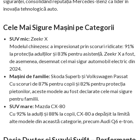
siguranței, consolidând reputația Mercedes-Benz ca lider în
inovația tehnologică auto.
Cele Mai Sigure Mașini pe Categorii
SUV mic:
Zeekr X
Modelul chinezesc a impresionat prin scoruri ridicate: 91%
la protecția adulților și 83% pentru asistență. Zeekr X a fost,
de asemenea, desemnat cel mai sigur automobil electric din
2024.
Mașini de familie:
Skoda Superb și Volkswagen Passat
Cu scoruri de 87% pentru copii și 82% pentru protecția
pietonilor, aceste modele au fost declarate cele mai sigure
pentru familii.
SUV mare:
Mazda CX-80
Cu 92% la adulți și 88% la copii, CX-80 a depășit la limită
alte modele din această categorie, precum Audi Q6 e-tron.
Dacia Duster și Suzuki Swift – Performanțe