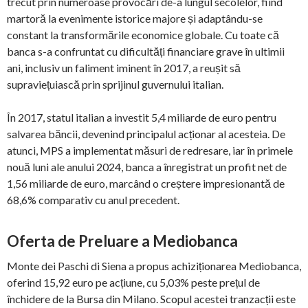
trecut prin numeroase provocări de-a lungul secolelor, fiind
martoră la evenimente istorice majore și adaptându-se
constant la transformările economice globale. Cu toate că
banca s-a confruntat cu dificultăți financiare grave în ultimii
ani, inclusiv un faliment iminent în 2017, a reușit să
supraviețuiască prin sprijinul guvernului italian.
În 2017, statul italian a investit 5,4 miliarde de euro pentru
salvarea băncii, devenind principalul acționar al acesteia. De
atunci, MPS a implementat măsuri de redresare, iar în primele
nouă luni ale anului 2024, banca a înregistrat un profit net de
1,56 miliarde de euro, marcând o creștere impresionantă de
68,6% comparativ cu anul precedent.
Oferta de Preluare a Mediobanca
Monte dei Paschi di Siena a propus achiziționarea Mediobanca,
oferind 15,92 euro pe acțiune, cu 5,03% peste prețul de
închidere de la Bursa din Milano. Scopul acestei tranzacții este