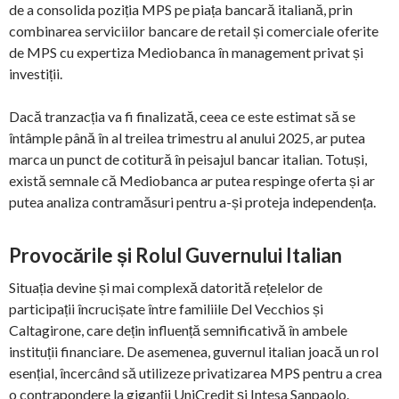
de a consolida poziția MPS pe piața bancară italiană, prin
combinarea serviciilor bancare de retail și comerciale oferite
de MPS cu expertiza Mediobanca în management privat și
investiții.
Dacă tranzacția va fi finalizată, ceea ce este estimat să se
întâmple până în al treilea trimestru al anului 2025, ar putea
marca un punct de cotitură în peisajul bancar italian. Totuși,
există semnale că Mediobanca ar putea respinge oferta și ar
putea analiza contramăsuri pentru a-și proteja independența.
Provocările și Rolul Guvernului Italian
Situația devine și mai complexă datorită rețelelor de
participații încrucișate între familiile Del Vecchios și
Caltagirone, care dețin influență semnificativă în ambele
instituții financiare. De asemenea, guvernul italian joacă un rol
esențial, încercând să utilizeze privatizarea MPS pentru a crea
o contrapondere la giganții UniCredit și Intesa Sanpaolo.