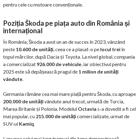
pentru cele cu motoare convenționale.
Poziția Škoda pe piața auto din România și
internațional
În România, Škoda a avut un an de succes în 2023, vânzând
peste
10.600 de unități
, ceea ce a plasat-o pe
locul trei
în
topul mărcilor, după Dacia și Toyota. La nivel global, compania
a comercializat
926.000 de vehicule
, iar obiectivul pentru
2025 este să depășească pragul de
1 milion de unități
vândute
.
Germania rămâne cea mai mare piață pentru Škoda, cu aproape
200.000 de unități
vândute anul trecut, urmată de Turcia,
Marea Britanie și Polonia. Modelul
Octavia
s-a dovedit a fi cel
mai popular, cu
215.000 de unități
comercializate, urmat de
SUV-ul
Kamiq
.
Lansarea celui mai lung tramvai din lume demonstrează