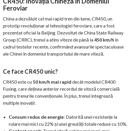
CR450: Inovația Chineză în Domeniul
Feroviar
China a dezvăluit cel mai rapid tren din lume, CR450, un
prototip revoluționar al tehnologiei feroviare, care a fost
prezentat oficial la Beijing. Dezvoltat de China State Railway
Group (CRRC), trenul a atins viteze de până la
450 km/h
în
cadrul testelor recente, confirmând avansurile spectaculoase
ale Chinei în domeniul transportului de mare viteză.
Ce face CR450 unic?
CR450 este cu
50 km/h mai rapid
decât modelul CR400
Fuxing, care deținea anterior recordul de viteză comercială
pentru trenurile convenționale. În plus, trenul integrează
multiple inovații:
Consum redus de energie
: Datorită unei rezistențe la
rulare mai mici cu 22% și unei greutăți totale reduse cu 10%.
Confort sporit
: Trenul oferă cabine mai mari, mai