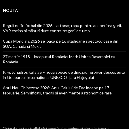
NOUTATI
Reguli noi în fotbal din 2026: cartonaș roșu pentru acoperirea gurii,
VAR extins și măsuri dure contra tragerii de timp
Cupa Mondială 2026 se joacă pe 16 stadioane spectaculoase din
SUA, Canada și Mexic
27 martie 1918 – începutul României Mari: Unirea Basarabiei cu
România
Kryptohadros kallaiae – noua specie de dinozaur erbivor descoperită
în Geoparcul Internațional UNESCO Țara Hațegului
Anul Nou Chinezesc 2026: Anul Calului de Foc începe pe 17
februarie. Semnificații, tradiții și evenimente astronomice rare
“Istoria
este studiul sistematic al evenimentelor din trecut,