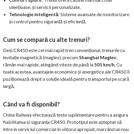
silențioase, și servicii personalizate.
Tehnologie inteligentă
: Sisteme avansate de monitorizare
și control pentru siguranță și eficiență.
Cum se compară cu alte trenuri?
Deși CR450 este cel mai rapid tren convențional, trenurile cu
levitație magnetică (maglev), precum
Shanghai Maglev
,
rămân mai rapide, atingând viteze de până la
501 km/h
. Cu
toate acestea, avantajele economice și energetice ale CR450 îl
poziționează drept o soluție ideală pentru transportul pe scară
largă.
Când va fi disponibil?
China Railway efectuează teste suplimentare pentru a asigura
fiabilitatea și siguranța CR450. Prototipul este așteptat să
intre în serviciul comercial în viitorul apropiat, marcând un nou