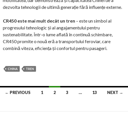
mobilitatea, dar demonstrează și capacitatea Chinei de a
dezvolta tehnologii de ultimă generație fără influențe externe.
CR450 este mai mult decât un tren
– este un simbol al
progresului tehnologic și al angajamentului pentru
sustenabilitate. Într-o lume aflată în continuă schimbare,
CR450 promite o nouă eră a transportului feroviar, care
combină viteza, eficiența și confortul pentru pasageri.
CHINA
TREN
Posts
← PREVIOUS
1
2
3
…
13
NEXT →
navigation