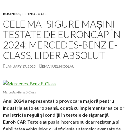
BUSINESS
,
TEHNOLOGIE
CELE MAI SIGURE MAȘINI
TESTATE DE EURONCAP ÎN
2024: MERCEDES-BENZ E-
CLASS, LIDER ABSOLUT
JANUARY 17, 2025
EMANUEL NICOLAU
Mercedes-Benz E-Class
Anul 2024 a reprezentat o provocare majoră pentru
industria auto europeană, odată cu implementarea celor
mai stricte reguli și condiții în testele de siguranță
EuroNCAP.
Testele au pus la încercare nu doar rezistența și
fiabilitatea vehiculelor, ci și eficiența sistemelor avansate de