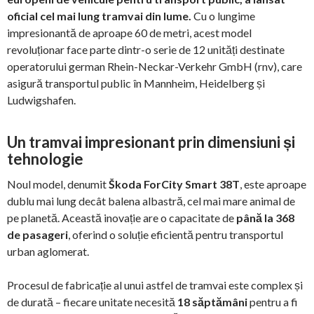
oficial cel mai lung tramvai din lume.
Cu o lungime
impresionantă de aproape 60 de metri, acest model
revoluționar face parte dintr-o serie de 12 unități destinate
operatorului german Rhein-Neckar-Verkehr GmbH (rnv), care
asigură transportul public în Mannheim, Heidelberg și
Ludwigshafen.
Un tramvai impresionant prin dimensiuni și
tehnologie
Noul model, denumit
Škoda ForCity Smart 38T
, este aproape
dublu mai lung decât balena albastră, cel mai mare animal de
pe planetă. Această inovație are o capacitate de
până la 368
de pasageri
, oferind o soluție eficientă pentru transportul
urban aglomerat.
Procesul de fabricație al unui astfel de tramvai este complex și
de durată – fiecare unitate necesită
18 săptămâni
pentru a fi