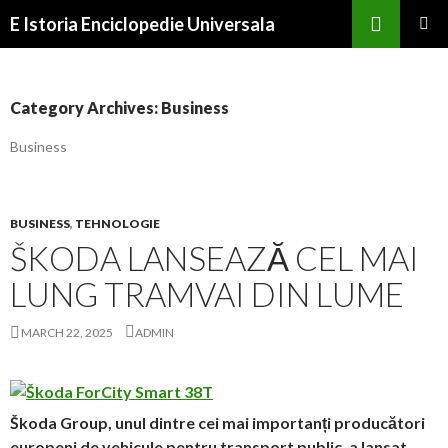
Search
E Istoria Enciclopedie Universala
SKIP
PRIMAR
TO
MENU
CONTENT
Category Archives: Business
Business
BUSINESS
,
TEHNOLOGIE
ŠKODA LANSEAZĂ CEL MAI
LUNG TRAMVAI DIN LUME
MARCH 22, 2025
ADMIN
Škoda Group, unul dintre cei mai importanți producători
europeni de vehicule pentru transport public, a lansat