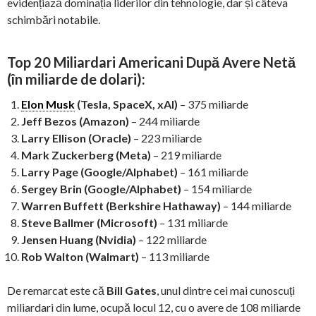
evidențiază dominația liderilor din tehnologie, dar și câteva
schimbări notabile.
Top 20 Miliardari Americani După Avere Netă
(în miliarde de dolari):
Elon Musk
(Tesla, SpaceX, xAI)
– 375 miliarde
Jeff Bezos (Amazon)
– 244 miliarde
Larry Ellison (Oracle)
– 223 miliarde
Mark Zuckerberg (Meta)
– 219 miliarde
Larry Page (Google/Alphabet)
– 161 miliarde
Sergey Brin (Google/Alphabet)
– 154 miliarde
Warren Buffett (Berkshire Hathaway)
– 144 miliarde
Steve Ballmer (Microsoft)
– 131 miliarde
Jensen Huang (Nvidia)
– 122 miliarde
Rob Walton (Walmart)
– 113 miliarde
De remarcat este că
Bill Gates
, unul dintre cei mai cunoscuți
miliardari din lume, ocupă locul 12, cu o avere de 108 miliarde