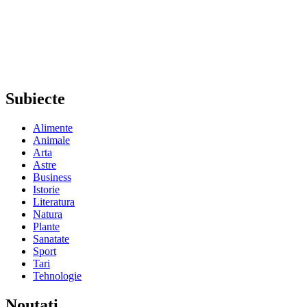
Subiecte
Alimente
Animale
Arta
Astre
Business
Istorie
Literatura
Natura
Plante
Sanatate
Sport
Tari
Tehnologie
Noutati