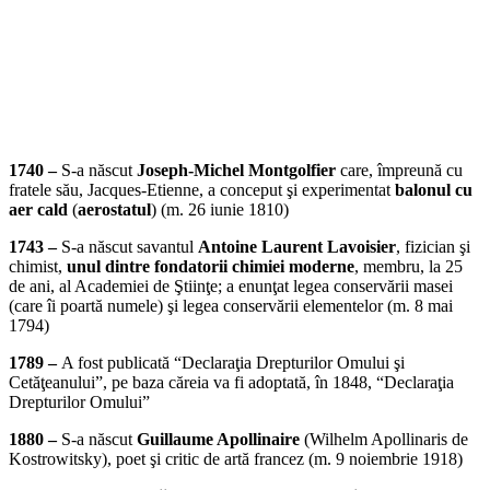
1740 –
S-a născut
Joseph-Michel Montgolfier
care, împreună cu
fratele său, Jacques-Etienne, a conceput şi experimentat
balonul cu
aer cald
(
aerostatul
) (m. 26 iunie 1810)
1743 –
S-a născut savantul
Antoine Laurent Lavoisier
, fizician şi
chimist,
unul dintre fondatorii chimiei moderne
, membru, la 25
de ani, al Academiei de Ştiinţe; a enunţat legea conservării masei
(care îi poartă numele) şi legea conservării elementelor (m. 8 mai
1794)
1789 –
A fost publicată “Declaraţia Drepturilor Omului şi
Cetăţeanului”, pe baza căreia va fi adoptată, în 1848, “Declaraţia
Drepturilor Omului”
1880 –
S-a născut
Guillaume Apollinaire
(Wilhelm Apollinaris de
Kostrowitsky), poet şi critic de artă francez (m. 9 noiembrie 1918)