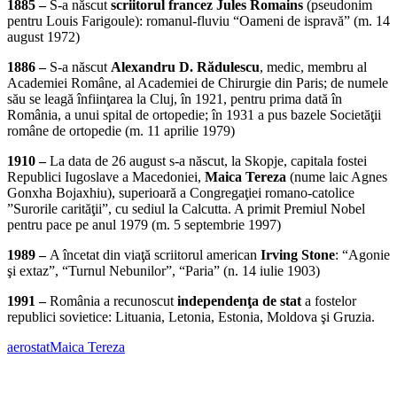
1885 –
S-a născut
scriitorul francez Jules Romains
(pseudonim
pentru Louis Farigoule): romanul-fluviu “Oameni de ispravă” (m. 14
august 1972)
1886 –
S-a născut
Alexandru D. Rădulescu
, medic, membru al
Academiei Române, al Academiei de Chirurgie din Paris; de numele
său se leagă înfiinţarea la Cluj, în 1921, pentru prima dată în
România, a unui spital de ortopedie; în 1931 a pus bazele Societăţii
române de ortopedie (m. 11 aprilie 1979)
1910 –
La data de 26 august s-a născut, la Skopje, capitala fostei
Republici Iugoslave a Macedoniei,
Maica Tereza
(nume laic Agnes
Gonxha Bojaxhiu), superioară a Congregaţiei romano-catolice
”Surorile carităţii”, cu sediul la Calcutta. A primit Premiul Nobel
pentru pace pe anul 1979 (m. 5 septembrie 1997)
1989 –
A încetat din viaţă scriitorul american
Irving Stone
: “Agonie
şi extaz”, “Turnul Nebunilor”, “Paria” (n. 14 iulie 1903)
1991 –
România a recunoscut
independenţa de stat
a fostelor
republici sovietice: Lituania, Letonia, Estonia, Moldova şi Gruzia.
aerostat
Maica Tereza