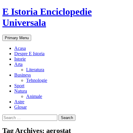
E Istoria Enciclopedie
Universala
Search
Skip
Primary Menu
to
content
Acasa
Despre E Istoria
Istorie
Arta
Literatura
Business
Tehnologie
Sport
Natura
Animale
Astre
Glosar
Search
for:
Tag Archives: aerostat