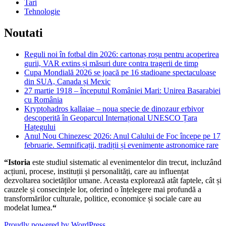
Tari
Tehnologie
Noutati
Reguli noi în fotbal din 2026: cartonaș roșu pentru acoperirea
gurii, VAR extins și măsuri dure contra tragerii de timp
Cupa Mondială 2026 se joacă pe 16 stadioane spectaculoase
din SUA, Canada și Mexic
27 martie 1918 – începutul României Mari: Unirea Basarabiei
cu România
Kryptohadros kallaiae – noua specie de dinozaur erbivor
descoperită în Geoparcul Internațional UNESCO Țara
Hațegului
Anul Nou Chinezesc 2026: Anul Calului de Foc începe pe 17
februarie. Semnificații, tradiții și evenimente astronomice rare
“Istoria
este studiul sistematic al evenimentelor din trecut, incluzând
acțiuni, procese, instituții și personalități, care au influențat
dezvoltarea societăților umane. Aceasta explorează atât faptele, cât și
cauzele și consecințele lor, oferind o înțelegere mai profundă a
transformărilor culturale, politice, economice și sociale care au
modelat lumea.
“
Proudly powered by WordPress