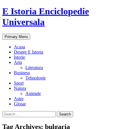
E Istoria Enciclopedie
Universala
Search
Skip
Primary Menu
to
content
Acasa
Despre E Istoria
Istorie
Arta
Literatura
Business
Tehnologie
Sport
Natura
Animale
Astre
Glosar
Search
for:
Tag Archives: bulgaria