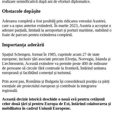
realizare semnificativă după ani de eforturi diplomatice.
Obstacole depășite
Aderarea completă a fost posibilă prin ridicarea vetoului Austriei,
care s-a opus anterior extinderii. În martie 2023, Austria a acceptat o
aderare parțială, limitată la aeroporturi și porturi maritime, stabilind o
foaie de parcurs pentru extinderea completă.
Importanța aderării
Spațiul Schengen, format în 1985, cuprinde acum 27 de state
europene, inclusiv țări asociate precum Elveția, Norvegia, Islanda și
Liechtenstein. Această extindere va permite peste 400 de milioane
de persoane să circule fără controale la frontieră, întărind unitatea
europeană și facilitând comerțul și turismul.
Prin acest pas, România și Bulgaria își consolidează poziția ca părți
esențiale ale proiectului european și contribuie la integrarea
regională.
Această decizie istorică deschide o nouă eră pentru cetățenii
celor două țări și pentru Europa de Est, întărind colaborarea și
mobilitatea în cadrul Uniunii Europene.