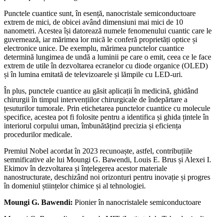
Punctele cuantice sunt, în esență, nanocristale semiconductoare
extrem de mici, de obicei având dimensiuni mai mici de 10
nanometri. Acestea își datorează numele fenomenului cuantic care le
guvernează, iar mărimea lor mică le conferă proprietăți optice și
electronice unice. De exemplu, mărimea punctelor cuantice
determină lungimea de undă a luminii pe care o emit, ceea ce le face
extrem de utile în dezvoltarea ecranelor cu diode organice (OLED)
și în lumina emitată de televizoarele și lămpile cu LED-uri.
În plus, punctele cuantice au găsit aplicații în medicină, ghidând
chirurgii în timpul intervențiilor chirurgicale de îndepărtare a
țesuturilor tumorale. Prin etichetarea punctelor cuantice cu molecule
specifice, acestea pot fi folosite pentru a identifica și ghida țintele în
interiorul corpului uman, îmbunătățind precizia și eficiența
procedurilor medicale.
Premiul Nobel acordat în 2023 recunoaște, astfel, contribuțiile
semnificative ale lui Moungi G. Bawendi, Louis E. Brus și Alexei I.
Ekimov în dezvoltarea și înțelegerea acestor materiale
nanostructurate, deschizând noi orizonturi pentru inovație și progres
în domeniul științelor chimice și al tehnologiei.
Moungi G. Bawendi:
Pionier în nanocristalele semiconductoare