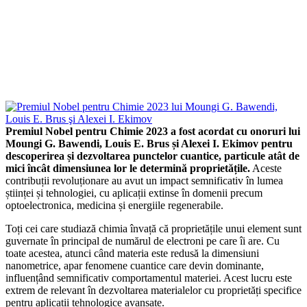
Premiul Nobel pentru Chimie 2023 a fost acordat cu onoruri lui
Moungi G. Bawendi, Louis E. Brus și Alexei I. Ekimov pentru
descoperirea și dezvoltarea punctelor cuantice, particule atât de
mici încât dimensiunea lor le determină proprietățile.
Aceste
contribuții revoluționare au avut un impact semnificativ în lumea
științei și tehnologiei, cu aplicații extinse în domenii precum
optoelectronica, medicina și energiile regenerabile.
Toți cei care studiază chimia învață că proprietățile unui element sunt
guvernate în principal de numărul de electroni pe care îi are. Cu
toate acestea, atunci când materia este redusă la dimensiuni
nanometrice, apar fenomene cuantice care devin dominante,
influențând semnificativ comportamentul materiei. Acest lucru este
extrem de relevant în dezvoltarea materialelor cu proprietăți specifice
pentru aplicații tehnologice avansate.