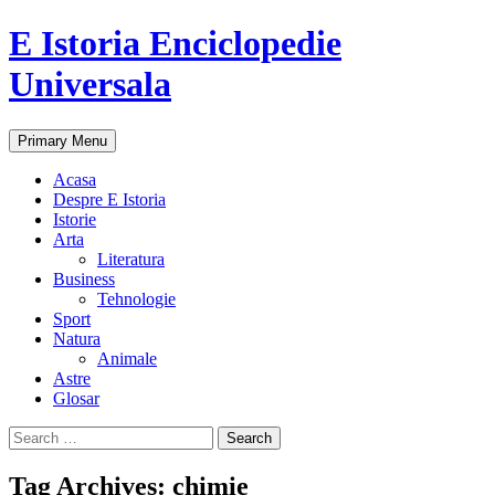
E Istoria Enciclopedie
Universala
Search
Skip
Primary Menu
to
content
Acasa
Despre E Istoria
Istorie
Arta
Literatura
Business
Tehnologie
Sport
Natura
Animale
Astre
Glosar
Search
for:
Tag Archives: chimie