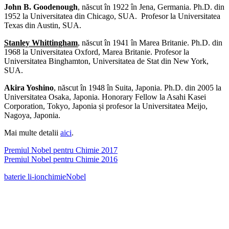
John B. Goodenough
, născut în 1922 în Jena, Germania. Ph.D. din
1952 la Universitatea din Chicago, SUA. Profesor la Universitatea
Texas din Austin, SUA.
Stanley Whittingham
, născut în 1941 în Marea Britanie. Ph.D. din
1968 la Universitatea Oxford, Marea Britanie. Profesor la
Universitatea Binghamton, Universitatea de Stat din New York,
SUA.
Akira Yoshino
, născut în 1948 în Suita, Japonia. Ph.D. din 2005 la
Universitatea Osaka, Japonia. Honorary Fellow la Asahi Kasei
Corporation, Tokyo, Japonia și profesor la Universitatea Meijo,
Nagoya, Japonia.
Mai multe detalii
aici
.
Premiul Nobel pentru Chimie 2017
Premiul Nobel pentru Chimie 2016
baterie li-ion
chimie
Nobel