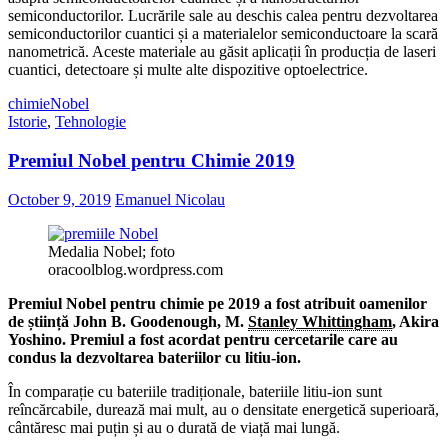
semiconductorilor. Lucrările sale au deschis calea pentru dezvoltarea
semiconductorilor cuantici și a materialelor semiconductoare la scară
nanometrică. Aceste materiale au găsit aplicații în producția de laseri
cuantici, detectoare și multe alte dispozitive optoelectrice.
chimie
Nobel
Istorie
,
Tehnologie
Premiul Nobel pentru Chimie 2019
October 9, 2019
Emanuel Nicolau
Medalia Nobel; foto
oracoolblog.wordpress.com
Premiul Nobel pentru chimie pe 2019 a fost atribuit oamenilor
de știință John B. Goodenough, M.
Stanley Whittingham
, Akira
Yoshino. Premiul a fost acordat pentru cercetarile care au
condus la dezvoltarea bateriilor cu litiu-ion.
În comparație cu bateriile tradiționale, bateriile litiu-ion sunt
reîncărcabile, durează mai mult, au o densitate energetică superioară,
cântăresc mai puțin și au o durată de viață mai lungă.