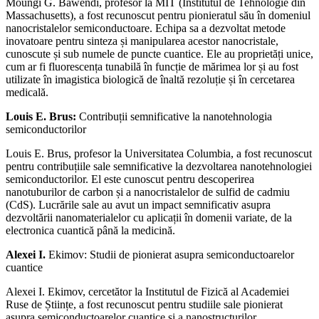
Moungi G. Bawendi, profesor la MIT (Institutul de Tehnologie din
Massachusetts), a fost recunoscut pentru pionieratul său în domeniul
nanocristalelor semiconductoare. Echipa sa a dezvoltat metode
inovatoare pentru sinteza și manipularea acestor nanocristale,
cunoscute și sub numele de puncte cuantice. Ele au proprietăți unice,
cum ar fi fluorescența tunabilă în funcție de mărimea lor și au fost
utilizate în imagistica biologică de înaltă rezoluție și în cercetarea
medicală.
Louis E. Brus:
Contribuții semnificative la nanotehnologia
semiconductorilor
Louis E. Brus, profesor la Universitatea Columbia, a fost recunoscut
pentru contribuțiile sale semnificative la dezvoltarea nanotehnologiei
semiconductorilor. El este cunoscut pentru descoperirea
nanotuburilor de carbon și a nanocristalelor de sulfid de cadmiu
(CdS). Lucrările sale au avut un impact semnificativ asupra
dezvoltării nanomaterialelor cu aplicații în domenii variate, de la
electronica cuantică până la medicină.
Alexei I.
Ekimov: Studii de pionierat asupra semiconductoarelor
cuantice
Alexei I. Ekimov, cercetător la Institutul de Fizică al Academiei
Ruse de Științe, a fost recunoscut pentru studiile sale pionierat
asupra semiconductoarelor cuantice și a nanostructurilor