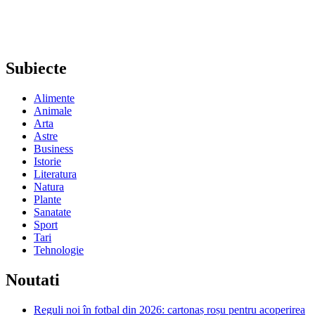
Subiecte
Alimente
Animale
Arta
Astre
Business
Istorie
Literatura
Natura
Plante
Sanatate
Sport
Tari
Tehnologie
Noutati
Reguli noi în fotbal din 2026: cartonaș roșu pentru acoperirea