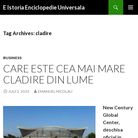
Search
E Istoria Enciclopedie Universala
SKIP
PRIMAR
TO
MENU
CONTENT
Tag Archives: cladire
BUSINESS
CARE ESTE CEA MAI MARE
CLADIRE DIN LUME
JULY 2, 2013
EMANUEL NICOLAU
New Century
Global
Center,
deschisa
oficial in