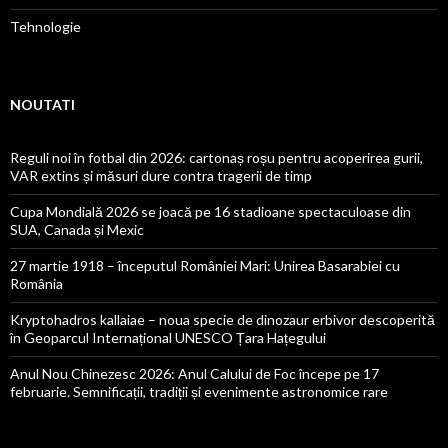
Tehnologie
NOUTATI
Reguli noi în fotbal din 2026: cartonaș roșu pentru acoperirea gurii,
VAR extins și măsuri dure contra tragerii de timp
Cupa Mondială 2026 se joacă pe 16 stadioane spectaculoase din
SUA, Canada și Mexic
27 martie 1918 – începutul României Mari: Unirea Basarabiei cu
România
Kryptohadros kallaiae – noua specie de dinozaur erbivor descoperită
în Geoparcul Internațional UNESCO Țara Hațegului
Anul Nou Chinezesc 2026: Anul Calului de Foc începe pe 17
februarie. Semnificații, tradiții și evenimente astronomice rare