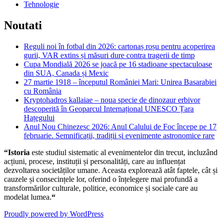
Tehnologie
Noutati
Reguli noi în fotbal din 2026: cartonaș roșu pentru acoperirea
gurii, VAR extins și măsuri dure contra tragerii de timp
Cupa Mondială 2026 se joacă pe 16 stadioane spectaculoase
din SUA, Canada și Mexic
27 martie 1918 – începutul României Mari: Unirea Basarabiei
cu România
Kryptohadros kallaiae – noua specie de dinozaur erbivor
descoperită în Geoparcul Internațional UNESCO Țara
Hațegului
Anul Nou Chinezesc 2026: Anul Calului de Foc începe pe 17
februarie. Semnificații, tradiții și evenimente astronomice rare
“Istoria
este studiul sistematic al evenimentelor din trecut, incluzând
acțiuni, procese, instituții și personalități, care au influențat
dezvoltarea societăților umane. Aceasta explorează atât faptele, cât și
cauzele și consecințele lor, oferind o înțelegere mai profundă a
transformărilor culturale, politice, economice și sociale care au
modelat lumea.
“
Proudly powered by WordPress