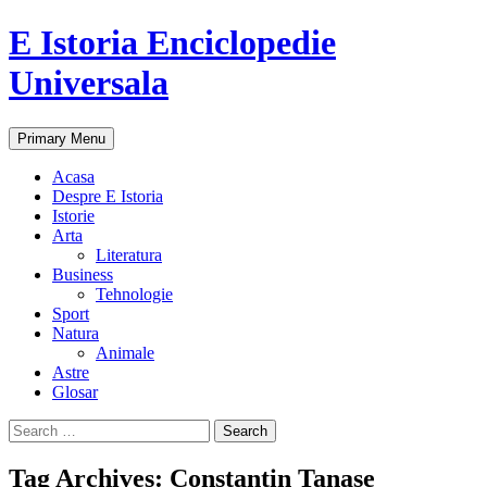
E Istoria Enciclopedie
Universala
Search
Skip
Primary Menu
to
content
Acasa
Despre E Istoria
Istorie
Arta
Literatura
Business
Tehnologie
Sport
Natura
Animale
Astre
Glosar
Search
for:
Tag Archives: Constantin Tanase