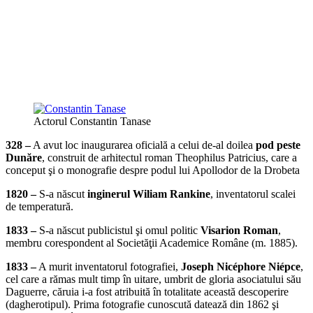
Actorul Constantin Tanase
328 –
A avut loc inaugurarea oficială a celui de-al doilea
pod peste
Dunăre
, construit de arhitectul roman Theophilus Patricius, care a
conceput şi o monografie despre podul lui Apollodor de la Drobeta
1820 –
S-a născut
inginerul Wiliam Rankine
, inventatorul scalei
de temperatură.
1833 –
S-a născut publicistul şi omul politic
Visarion Roman
,
membru corespondent al Societăţii Academice Române (m. 1885).
1833 –
A murit inventatorul fotografiei,
Joseph Nicéphore Niépce
,
cel care a rămas mult timp în uitare, umbrit de gloria asociatului său
Daguerre, căruia i-a fost atribuită în totalitate această descoperire
(dagherotipul). Prima fotografie cunoscută datează din 1862 şi