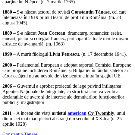
aparţine lui Niépce. (n. 7 martie 1765)
1880 –
S-a născut actorul de revistă
Constantin Tănase
, cel care
întemeiază în 1919 primul teatru de profil din România. (m. 23
august 1945).
1889 –
S-a născut
Jean Cocteau
, dramaturg, romancier, eseist,
cineast, pictor şi coregraf francez, participant la toate marile mişcări
artistice de avangardă. (m. 1963)
1999 –
A murit filologul
Liviu Petrescu
. (n. 17 decembrie 1941).
2000 –
Parlamentul European a adoptat raportul Comisiei Europene
care propune includerea României şi Bulgariei în rândul statelor ai
căror cetăţeni nu au nevoie de vize pentru a intra în spaţiul UE.
2006 –
Guvernul a aprobat proiectul de lege privind înfiinţarea
Agenţiei Naţionale de Integritate, ca structură care va verifica
declaraţiile de avere şi de interese ale demnitarilor, funcţionarilor
publici şi magistraţilor
2011 –
A încetat din viaţă
artistul
american
Cy Twombly
, unul
dintre cei mai mari pictori abstracţi din secolul al XX-lea (n. 25
aprilie 1928)
Constantin Tanase